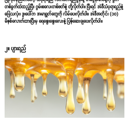
တစ်ခွက်ထဲထည့်ပြီး ဂွမ်းစလေးတစ်ဖတ်နဲ့ တို့လိုက်ပါ။ ပြီးရင် အဲဒီသံပုရာရည်နဲ့
ခြေသလုံး၊ ဒူးပေါ်က အမာရွတ်တွေကို လိမ်ပေးလိုက်ပါ။ အဲဒီအတိုင်း (၁၀)
မိနစ်လောက်ထားပြီးမှ ရေနွေးနွေးလေးနဲ့ ပြန်ဆေးချပေးလိုက်ပါ။
၂။ ပျားရည်