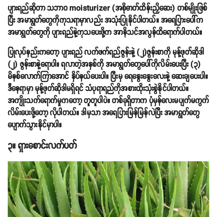
ပျားရည်ဆိုတာ သဘာဝ moisturizer (အစိုဓာတ်ထိန်းညှိဆေး) တစ်မျိုးဖြစ်
ပြီး အမာရွတ်တွေကိုကုသရာမှာလည်း အသုံးပြုနိုင်ပါတယ်။ အရေပြားပေါ်က
အမာရွတ်တွေကို ပျားရည်နဲ့ကုသပေးဖို့က အာနိသင်အလွန်ထိရောက်ပါတယ်။
ပြုလုပ်နည်းကတော့ ပျားရည် လက်ဖက်ရည်ဇွန်းနဲ့ (၂)ဇွန်းစာကို မုန့်ဖုတ်ဆိုဒါ
(၂) ဇွန်းစာနဲ့ရောပါ။ ရလာတဲ့အနှစ်ကို အမာရွတ်တွေပေါ်ကိုလိမ်းပေးပြီး (၃)
မိနစ်လောက်ကြာအောင် နှိပ်နယ်ပေးပါ။ ပြီးမှ ရေနွေးနွေးလေးနဲ့ ဆေးချပေးပါ။
ဒီနေရာမှာ မုန့်ဖုတ်ဆိုဒါမရှိရင် သံပုရာရည်ကိုအစားထိုးသုံးစွဲနိုင်ပါတယ်။
အကျိုးသက်ရောက်မှုကတော့ တူတူပါပဲ။ တစ်ခုရှိတာက ပုံမှန်လေးမပျက်မကွက်
လိမ်းပေးဖို့တော့ လိုပါတယ်။ ဒါမှသာ အရေပြားမြန်မြန်လဲပြီး အမာရွတ်တွေ
ပျောက်သွားနိုင်မှာပါ။
၃။ ရှားစောင်းလက်ပတ်