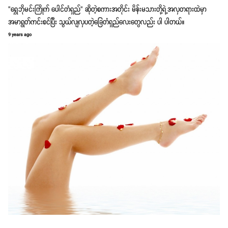
"ရွှေဘိုမင်းကြိုက် ပေါင်တံရှည်" ဆိုတဲ့စကားအတိုင်း မိန်းမသားတို့ရဲ့အလှတရားထဲမှာ
အမာရွတ်ကင်းစင်ပြီး သွယ်လျလှပတဲ့ခြေတံရှည်လေးတွေလည်း ပါ ပါတယ်။
9 years ago