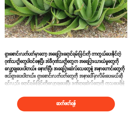
ရှားစောင်းလက်ပတ်မှာတော့ အရေပြားရောင်ရမ်းခြင်းကို ကာကွယ်ပေးနိုင်တဲ့
ဂုဏ်သတ္တိတွေပါဝင်နေပြီး အဲဒီဂုဏ်သတ္တိတွေက အရေပြားယားယံမှုတွေကို
လျှော့ချပေးပါတယ်။ နောက်ပြီး အရေပြားဆဲလ်သေတွေနဲ့ အနာဟောင်းတွေကို
ဖယ်ရှားပေးပါတယ်။ ရှားစောင်းလက်ပတ်တွေကို အနာပေါ်မှာလိမ်းပေးမယ်ဆို
ရင်လည်း ရောင်ရမ်းခြင်းကိုလျှော့ချပေးပြီး ဒဏ်ရာရဆဲလ်တွေကို ကုသပေးဖို့နဲ့
ဆဲလ်အသစ်တွေပြန်လည်ထုတ်လုပ်ဖို့ကို ကူညီလုပ်ဆောင်ပေးပါတယ်။
ဆက်ဖတ်ရန်