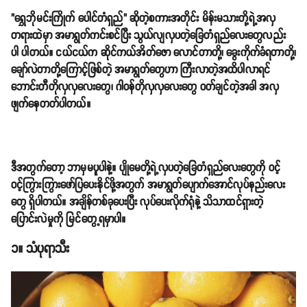
"ရွှေဘိုမင်းကြိုက် ပေါင်တံရှည်" ဆိုတဲ့စကားအတိုင်း မိန်းမသားတို့ရဲ့အလှ
တရားထဲမှာ အမာရွတ်ကင်းစင်ပြီး သွယ်လျလှပတဲ့ခြေတံရှည်လေးတွေလည်း
ပါ ပါတယ်။ ငယ်ငယ်က ဆိုင်ကယ်အိတ်ဇော လောင်တာတို့၊ ခွေးကိုက်ခံရတာတို့၊
ချော်လဲတာတို့ကြောင့်ဖြစ်တဲ့ အမာရွတ်တွေဟာ ကြီးလာတဲ့အထိပါလာရင်
ဘောင်းတီတိုလှလှလေးတွေ၊ ဂါဝန်တိုလှလှလေးတွေ ဝတ်ချင်တဲ့အခါ အလှ
ဖျက်နေတတ်ပါတယ်။
ဒီအတွက်တော့ ဘာမှမပူပါနဲ့။ ပျိုမေတို့ရဲ့လှပတဲ့ခြေတံရှည်လေးတွေကို ဝင့်
ဝင့်ကြွားကြွားဖော်ပြပေးနိုင်ဖို့အတွက် အမာရွတ်ပျောက်အောင်လုပ်နည်းလေး
တွေ ရှိပါတယ်။ အချိန်တစ်ခုပေးပြီး လုပ်ပေးလိုက်ရုံနဲ့ သိသာထင်ရှားတဲ့
ပြောင်းလဲမှုကို မြင်တွေ့ရမှာပါ။
၁။ သံပုရာသီး