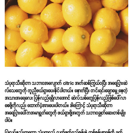
သံပုရာသီးဆိုတာ သဘာဝအလျောက် citric အက်ဆစ်ကြွယ်ဝပြီး အရေပြားဆဲ
လ်သေတွေကို ကူညီဖယ်ရှားပေးနိုင်ပါတယ်။ နောက်ပြီး တင်းရင်းချောမွေ့နေတဲ့
အသားအရေလေး ပြန်လည်ရရှိလာအောင် ဆဲလ်သစ်တွေပြန်လည်ဖြစ်ပေါ်လာ
စေဖို့ကိုလည်း ထောက်ပံ့အားပေးပါတယ်။ ဒါကြောင့် သံပုရာသီးဆိုတာ
အရေပြားပေါ်ကအမာရွတ်တွေကို ဖယ်ရှားဖို့အတွက် သဘာဝချွတ်ဆေးတစ်မျိုး
ပါပဲ။
ပြုလုပ်နည်းကတော့ သံပုရာရည် လက်ဖက်ရည်ဇွန်းနဲ့ တစ်ဇွန်းစာခန့်ကို ခွက်