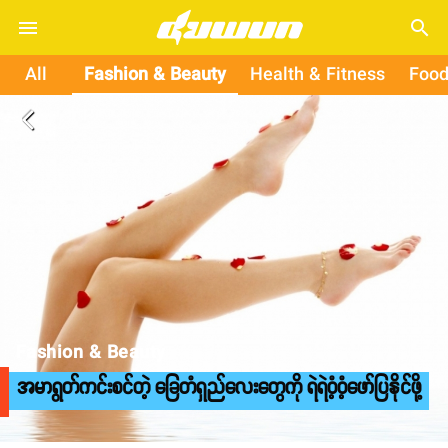
search
All
Fashion & Beauty
Health & Fitness
Food
arrow_back_ios
Fashion & Beauty
အမာရွတ်ကင်းစင်တဲ့ ခြေတံရှည်လေးတွေကို ရဲရဲဝံ့ဝံ့ဖော်ပြနိုင်ဖို့