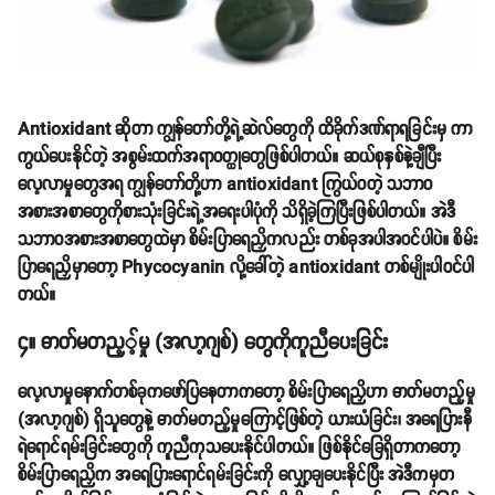
Antioxidant ဆိုတာ ကျွန်တော်တို့ရဲ့ဆဲလ်တွေကို ထိခိုက်ဒဏ်ရာရခြင်းမှ ကာ
ကွယ်ပေးနိုင်တဲ့ အစွမ်းထက်အရာဝတ္ထုတွေဖြစ်ပါတယ်။ ဆယ်စုနှစ်နဲ့ချီပြီး
လေ့လာမှုတွေအရ ကျွန်တော်တို့ဟာ antioxidant ကြွယ်ဝတဲ့ သဘာဝ
အစားအစာတွေကိုစားသုံးခြင်းရဲ့အရေးပါပုံကို သိရှိခဲ့ကြပြီးဖြစ်ပါတယ်။ အဲဒီ
သဘာဝအစားအစာတွေထဲမှာ စိမ်းပြာရေညှိကလည်း တစ်ခုအပါအဝင်ပါပဲ။ စိမ်း
ပြာရေညှိမှာတော့ Phycocyanin လို့ခေါ်တဲ့ antioxidant တစ်မျိုးပါဝင်ပါ
တယ်။
၄။ ဓာတ်မတည့့်မှု (အလာ့ဂျစ်) တွေကိုကူညီပေးခြင်း
လေ့လာမှုနောက်တစ်ခုကဖော်ပြနေတာကတော့ စိမ်းပြာရေညှိဟာ ဓာတ်မတည့်မှု
(အလာ့ဂျစ်) ရှိသူတွေနဲ့ ဓာတ်မတည့်မှုကြောင့်ဖြစ်တဲ့ ယားယံခြင်း၊ အရေပြားနီ
ရဲရောင်ရမ်းခြင်းတွေကို ကူညီကုသပေးနိုင်ပါတယ်။ ဖြစ်နိုင်ခြေရှိတာကတော့
စိမ်းပြာရေညှိက အရေပြားရောင်ရမ်းခြင်းကို လျှော့ချပေးနိုင်ပြီး အဲဒီကမှတ