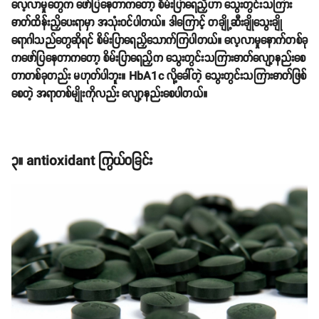
လေ့လာမှုတွေက ဖော်ပြနေတာကတော့ စိမ်းပြာရေညှိဟာ သွေးတွင်းသကြား
ဓာတ်ထိန်းညှိပေးရာမှာ အသုံးဝင်ပါတယ်။ ဒါကြောင့် တချို့ဆီးချိုသွေးချို
ရောဂါသည်တွေဆိုရင် စိမ်းပြာရေညှိသောက်ကြပါတယ်။ လေ့လာမှုနောက်တစ်ခု
ကဖော်ပြနေတာကတော့ စိမ်းပြာရေညှိက သွေးတွင်းသကြားဓာတ်လျော့နည်းစေ
တာတစ်ခုတည်း မဟုတ်ပါဘူး။ HbA1c လို့ခေါ်တဲ့ သွေးတွင်းသကြားဓာတ်ဖြစ်
စေတဲ့ အရာတစ်မျိုးကိုလည်း လျော့နည်းစေပါတယ်။
၃။ antioxidant ကြွယ်ဝခြင်း