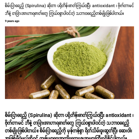
စိမ်းပြာရေညှိ (Spirulina) ဆိုတာ ပရိုတိန်းဓာတ်ကြွယ်ဝပြီး antioxidant ၊ ဗိုက်တာမင်
ဘီနဲ့ တခြားအာဟာရဓာတ်တွေ ကြွယ်ဝစွာပါဝင်တဲ့ သဘာဝရေညှိတစ်မျိုးဖြစ်ပါတယ်။
9 years ago
စိမ်းပြာရေညှိ (Spirulina) ဆိုတာ ပရိုတိန်းဓာတ်ကြွယ်ဝပြီး antioxidant ၊
ဗိုက်တာမင် ဘီနဲ့ တခြားအာဟာရဓာတ်တွေ ကြွယ်ဝစွာပါဝင်တဲ့ သဘာဝရေညှိ
တစ်မျိုးဖြစ်ပါတယ်။ စိမ်းပြာရေညှိကို မှန်ကန်စွာ ရိတ်သိမ်းခူးဆွတ်ပြီး ဆေးဝါး
အဖြစ်မှီဝဲမယ်ဆိုရင် ကျန်းမာရေးအကျိုးကျေးဇူးအများကြီးရရှိနိုင်ပါတယ်။