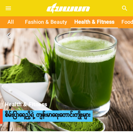
search
All
Fashion & Beauty
Health & Fitness
Food
arrow_back_ios
Health & Fitness
စိမ်းပြာရေညှိရဲ့ ကျန်းမာရေးကောင်းကျိုးများ