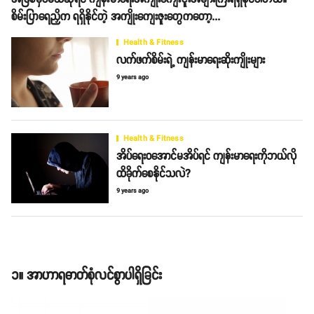
စိမ်းပြာရေညှိက ရရှိနိုင်တဲ့ အကျိုးကျေးဇူးတွေကတော့...
Health & Fitness
လက်ဖက်စိမ်းရဲ့ ကျန်းမာရေးဆိုးကျိုးများ
9 years ago
Health & Fitness
အိပ်ရေးဝအောင်မအိပ်ရင် ကျန်းမာရေးကိုဘယ်လို
ထိခိုက်စေနိုင်သလဲ?
9 years ago
၁။ အာဟာရဓာတ်စုံလင်စွာပါရှိခြင်း