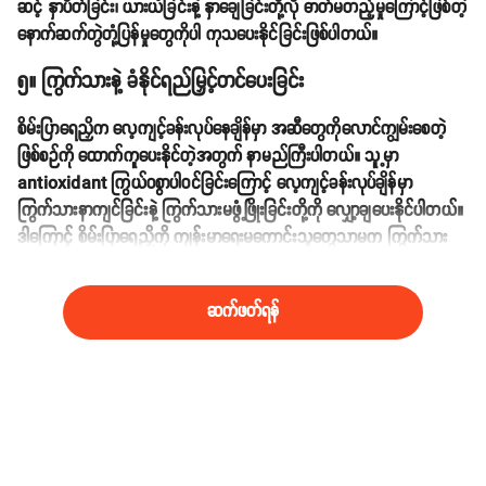
ဆင့် နှာပိတ်ခြင်း၊ ယားယံခြင်းနဲ့ နှာချေခြင်းတို့လို ဓာတ်မတည့်မှုကြောင့်ဖြစ်တဲ့
နောက်ဆက်တွဲတုံ့ပြန်မှုတွေကိုပါ ကုသပေးနိုင်ခြင်းဖြစ်ပါတယ်။
၅။ ကြွက်သားနဲ့ ခံနိုင်ရည်မြှင့်တင်ပေးခြင်း
စိမ်းပြာရေညှိက လေ့ကျင့်ခန်းလုပ်နေချိန်မှာ အဆီတွေကိုလောင်ကျွမ်းစေတဲ့
ဖြစ်စဉ်ကို ထောက်ကူပေးနိုင်တဲ့အတွက် နာမည်ကြီးပါတယ်။ သူ့မှာ
antioxidant ကြွယ်ဝစွာပါဝင်ခြင်းကြောင့် လေ့ကျင့်ခန်းလုပ်ချိန်မှာ
ကြွက်သားနာကျင်ခြင်းနဲ့ ကြွက်သားမဖွံ့ဖြိုးခြင်းတို့ကို လျှော့ချပေးနိုင်ပါတယ်။
ဒါကြောင့် စိမ်းပြာရေညှိကို ကျန်းမာရေးမကောင်းသူတွေသာမက ကြွက်သား
လေ့ကျင့်နေသူတွေပါ သောက်သုံးပေးသင့်ပါတယ်။
ဆက်ဖတ်ရန်