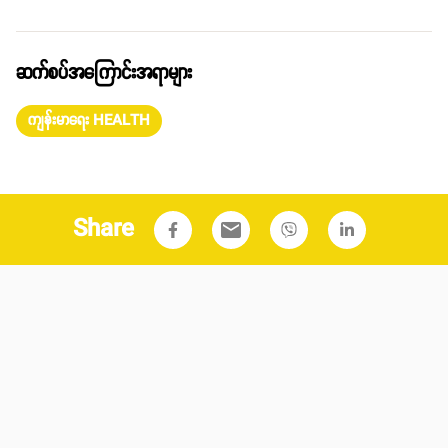
ဆက်စပ်အကြောင်းအရာများ
ကျန်းမာရေး HEALTH
Share
email