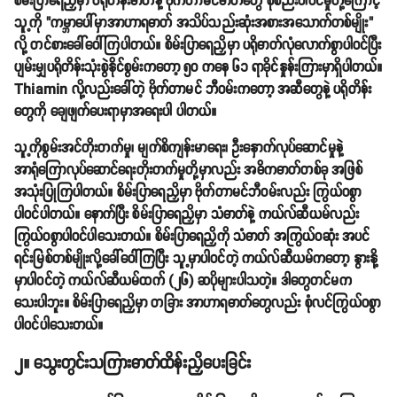
စိမ်းပြာရေညှိမှာ ပရိုတိန်းဓာတ်နဲ့ ဗိုက်တာမင်ဓာတ်တွေ စုစည်းပါဝင်မှုတို့ကြောင့်
သူ့ကို "ကမ္ဘာပေါ်မှာအာဟာရဓာတ် အသိပ်သည်းဆုံးအစားအသောက်တစ်မျိုး"
လို့ တင်စားခေါ်ဝေါ်ကြပါတယ်။ စိမ်းပြာရေညှိမှာ ပရိုဓာတ်လုံလောက်စွာပါဝင်ပြီး
ပျမ်းမျှပရိုတိန်းသုံးစွဲနိုင်စွမ်းကတော့ ၅၀ ကနေ ၆၁ ရာခိုင်နှုန်းကြားမှာရှိပါတယ်။
Thiamin လို့လည်းခေါ်တဲ့ ဗိုက်တာမင် ဘီဝမ်းကတော့ အဆီတွေနဲ့ ပရိုတိန်း
တွေကို ချေဖျက်ပေးရာမှာအရေးပါ ပါတယ်။
သူ့ကိုစွမ်းအင်တိုးတက်မှု၊ မျက်စိကျန်းမာရေး၊ ဦးနှောက်လုပ်ဆောင်မှုနဲ့
အာရုံကြောလုပ်ဆောင်ရေးတိုးတက်မှုတို့မှာလည်း အဓိကဓာတ်တစ်ခု အဖြစ်
အသုံးပြုကြပါတယ်။ စိမ်းပြာရေညှိမှာ ဗိုက်တာမင်ဘီဝမ်းလည်း ကြွယ်ဝစွာ
ပါဝင်ပါတယ်။ နောက်ပြီး စိမ်းပြာရေညှိမှာ သံဓာတ်နဲ့ ကယ်လ်ဆီယမ်လည်း
ကြွယ်ဝစွာပါဝင်ပါသေးတယ်။ စိမ်းပြာရေညှိကို သံဓာတ် အကြွယ်ဝဆုံး အပင်
ရင်းမြစ်တစ်မျိုးလို့ခေါ်ဝေါ်ကြပြီး သူ့မှာပါဝင်တဲ့ ကယ်လ်ဆီယမ်ကတော့ နွားနို့
မှာပါဝင်တဲ့ ကယ်လ်ဆီယမ်ထက် (၂၆) ဆပိုများပါသတဲ့။ ဒါတွေတင်မက
သေးပါဘူး။ စိမ်းပြာရေညှိမှာ တခြား အာဟာရဓာတ်တွေလည်း စုံလင်ကြွယ်ဝစွာ
ပါဝင်ပါသေးတယ်။
၂။ သွေးတွင်းသကြားဓာတ်ထိန်းညှိပေးခြင်း