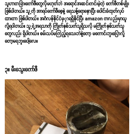
သူဟာတခြားကော်ဖီတွေလိုမဟုတ်ဘဲ အရောင်အဆင်းကင်းမဲ့တဲ့ ကော်ဖီတစ်မျိုး
ဖြစ်ပါတယ်။ သူ့ကို အာရပ်ကော်ဖီစေ့နဲ့ ရေသန့်ရောနှောပြီး ပေါင်းခံထုတ်လုပ်
ထားတာ ဖြစ်ပါတယ်။ အင်္ဂလန်နိုင်ငံမှှာရရှိနိုင်ပြီး amazon ကလည်းမှာယူ
လို့ရပါတယ်။ သူ့ရဲ့အရသာကို ကြိုက်နှစ်သက်သူရှိသလို မကြိုက်နှစ်သက်သူ
တွေလည်း ရှိပါတယ်။ စမ်းသပ်မကြည့်ရသေးဘဲနဲ့တော့ မကောင်းဘူးပြောလို့
တော့မရဘူးပေါ့လေ။
၃။ မီးသွေးကော်ဖီ