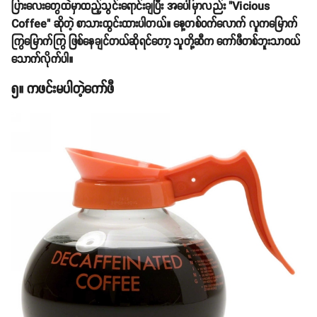
ပြားလေးတွေထဲမှာထည့်သွင်းရောင်းချပြီး အပေါ်မှာလည်း "Vicious
Coffee" ဆိုတဲ့ စာသားထွင်းထားပါတယ်။ နေ့တစ်ဝက်လောက် လူကမြောက်
ကြွမြောက်ကြွ ဖြစ်နေချင်တယ်ဆိုရင်တော့ သူတို့ဆီက ကော်ဖီတစ်ဘူးသာဝယ်
သောက်လိုက်ပါ။
၅။ ကဖင်းမပါတဲ့ကော်ဖီ