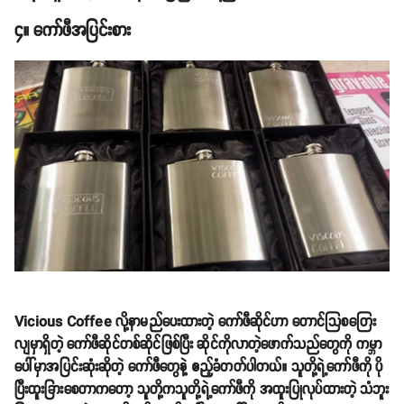
၄။ ကော်ဖီအပြင်းစား
Vicious Coffee လို့နာမည်ပေးထားတဲ့ ကော်ဖီဆိုင်ဟာ တောင်သြစတြေး
လျမှာရှိတဲ့ ကော်ဖီဆိုင်တစ်ဆိုင်ဖြစ်ပြီး ဆိုင်ကိုလာတဲ့ဖောက်သည်တွေကို ကမ္ဘာ
ပေါ်မှာအပြင်းဆုံးဆိုတဲ့ ကော်ဖီတွေနဲ့ ဧည့်ခံတတ်ပါတယ်။ သူတို့ရဲ့ကော်ဖီကို ပို
ပြီးထူးခြားစေတာကတော့ သူတို့ကသူတို့ရဲ့ကော်ဖီကို အထူးပြုလုပ်ထားတဲ့ သံဘူး