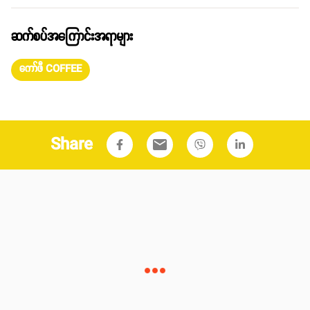
ဆက်စပ်အကြောင်းအရာများ
ကော်ဖီ COFFEE
Share
email