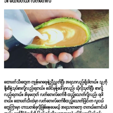
၁။ ထောပတ်သီး လက်တေးလ်
ထောပတ်သီးတွေက ကျန်းမာရေးနဲ့ညီညွှတ်ပြီး အရသာလည်းရှိပါတယ်။ သူ့ကို
နို့ဆီနဲ့သုပ်စားလို့လည်းရတယ်။ ပေါင်မုန့်ပေါ်မှာလည်း ယိုလိုသုတ်ပြီး စားလို့
လည်းရတယ်။ ဒါမှမဟုတ် လက်တေးလ်ကော်ဖီ ထည့်သောက်လို့လည်း ရပါ
တယ်။ ထောပတ်သီးထဲမှာ လက်တေးလ်ကော်ဖီထည့်သောက်ခြင်းက လူငယ်
တွေကြားမှာ ဟာသတစ်ခုလိုဖြစ်နေပေမယ့် အရသာကတော့ တကယ်ကောင်းပါ