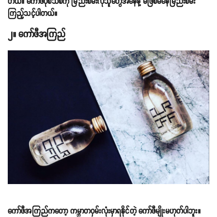
တယ်။ ကော်ဖီပုံစံသစ်ကို မြည်းစမ်းလိုသူတွေအနေနဲ့ မဖြစ်မနေမြည်းစမ်း
ကြည့်သင့်ပါတယ်။
၂။ ကော်ဖီအကြည်
ကော်ဖီအကြည်ကတော့ ကမ္ဘာတဝှမ်းလုံးမှာရနိုင်တဲ့ ကော်ဖီမျိုးမဟုတ်ပါဘူး။