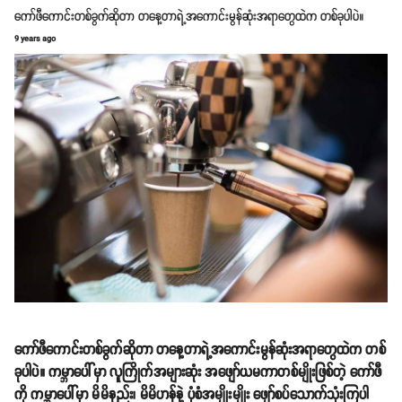
ကော်ဖီကောင်းတစ်ခွက်ဆိုတာ တနေ့တာရဲ့အကောင်းမွန်ဆုံးအရာတွေထဲက တစ်ခုပါပဲ။
9 years ago
ကော်ဖီကောင်းတစ်ခွက်ဆိုတာ တနေ့တာရဲ့အကောင်းမွန်ဆုံးအရာတွေထဲက တစ်
ခုပါပဲ။ ကမ္ဘာပေါ်မှာ လူကြိုက်အများဆုံး အဖျော်ယမကာတစ်မျိုးဖြစ်တဲ့ ကော်ဖီ
ကို ကမ္ဘာပေါ်မှာ မိမိနည်း၊ မိမိဟန်နဲ့ ပုံစံအမျိုးမျိုး ဖျော်စပ်သောက်သုံးကြပါ