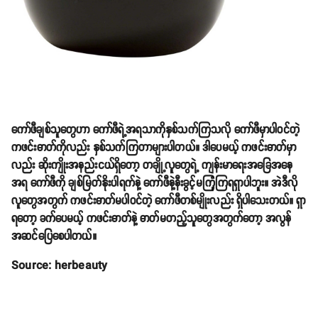
ကော်ဖီချစ်သူတွေဟာ ကော်ဖီရဲ့အရသာကိုနှစ်သက်ကြသလို ကော်ဖီမှာပါဝင်တဲ့
ကဖင်းဓာတ်ကိုလည်း နှစ်သက်ကြတာများပါတယ်။ ဒါပေမယ့် ကဖင်းဓာတ်မှာ
လည်း ဆိုးကျိုးအနည်းငယ်ရှိတော့ တချို့လူတွေရဲ့ ကျန်းမာရေးအခြေအနေ
အရ ကော်ဖီကို ချစ်မြတ်နိုးပါရက်နဲ့ ကော်ဖီနဲ့နီးခွင့်မကြုံကြရရှာပါဘူး။ အဲဒီလို
လူတွေအတွက် ကဖင်းဓာတ်မပါဝင်တဲ့ ကော်ဖီတစ်မျိုးလည်း ရှိပါသေးတယ်။ ရှာ
ရတော့ ခက်ပေမယ့် ကဖင်းဓာတ်နဲ့ ဓာတ်မတည့်သူတွေအတွက်တော့ အလွန်
အဆင်ပြေစေပါတယ်။
Source: herbeauty