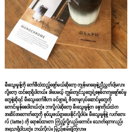
မီးသွေးမှုန့်ကို ကော်ဖီထဲထည့်ဖျော်မယ်ဆိုတော့ ကျန်းမာရေးနဲ့ညီညွှတ်ပါ့မလား
လို့တော့ ထင်စရာရှိပါတယ်။ ဒါပေမယ့် ကျွမ်းကျင်သူတွေရဲ့စနစ်တကျဖျော်စပ်မှု
တွေနဲ့ဆိုရင် မီးသွေးကော်ဖီဟာ ခင်ဗျားရဲ့ ဇီဝကမ္မလုပ်ဆောင်မှုတွေကို
ကောင်းမွန်စေပါတယ်တဲ့။ ဘာလို့လဲဆိုတော့ မီးသွေးမှုန့်က ခန္ဓာကိုယ်ထဲက
အဆိပ်အတောက်တွေကို စုပ်ယူဖယ်ရှားပေးနိုင်လို့ပါပဲ။ မီးသွေးမှုန့်နဲ့ လက်တေး
လ် (latte) ကို ရောစပ်ထားတာ ကြည့်လို့လည်းကောင်း၊ သောက်ရတာလည်း
အရသာရှိပါသတဲ့။ ဘယ်လိုလဲ။ မြည်းစမ်းရဲကြလား။