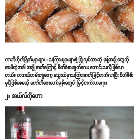
ကာဘိုဟိုက်ဒြိတ်များများ ၊ သကြားများများနဲ့ ပြုလုပ်ထားတဲ့ မုန့်အချိုတွေကို
စားမိတဲ့အခါ အချိုဓာတ်ကြောင့် စိတ်ခံစားချက်လေး ကောင်းသလိုဖြစ်လာ
တယ်။ တကယ်တမ်းကျတော့ သွေးထဲမှာသကြားဓာတ်မြင့်တက်လာပြီး စိတ်ဖိစီး
မှုပိုဖြစ်စေမယ့် ကော်တီဇောဟော်မုန်းတွေပါ မြင့်တက်လာရော။
၂။ အယ်လ်ကိုဟော