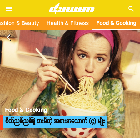
search
ashion & Beauty
Health & Fitness
Food & Cooking
arrow_back_ios
Food & Cooking
စိတ်ညစ်ညစ်နဲ့ စားမိတဲ့ အစားအသောက် (၄) မျိုး