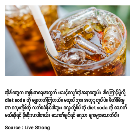
ဆိုဒါတွေက ကျန်းမာရေးအတွက် မသင့်လျော်တဲ့အရာတွေပါ။ ဒါကြောင့်မို့လို့
diet soda ကို ရွေးတတ်ကြတယ်။ မထူးပါဘူး။ အတူူတူပါပဲ။ စိတ်ဖိစီးမှု
ဟာ ဂလူးကို့စ်ကို လက်မခံနိုင်ပါဘူး။ ဂလူးကို့စ်ပါတဲ့ diet soda ကို သောက်
မယ်ဆိုရင် ပိုဆိုးလာပါတယ်။ သောက်ချင်ရင် ရေသာ များများသောက်ပါ။
Source : Live Strong