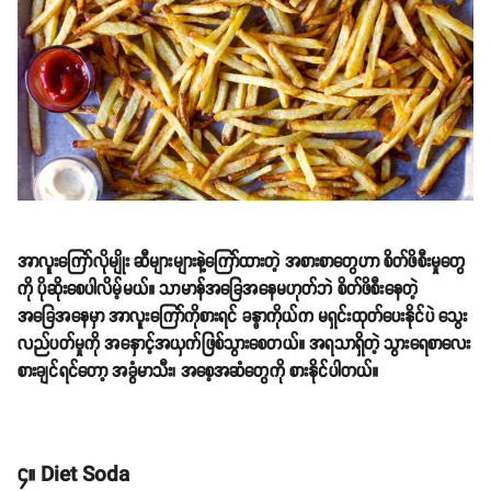
အာလူးကြော်လိုမျိုး ဆီများများနဲ့ကြော်ထားတဲ့ အစားစာတွေဟာ စိတ်ဖိစီးမှုတွေ
ကို ပိုဆိုးစေပါလိမ့်မယ်။ သာမာန်အခြေအနေမဟုတ်ဘဲ စိတ်ဖိစီးနေတဲ့
အခြေအနေမှာ အာလူးကြော်ကိုစားရင် ခန္ဓာကိုယ်က မရှင်းထုတ်ပေးနိုင်ပဲ သွေး
လည်ပတ်မှုကို အနှောင့်အယှက်ဖြစ်သွားစေတယ်။ အရသာရှိတဲ့ သွားရေစာလေး
စားချင်ရင်တော့ အခွံမာသီး၊ အစေ့အဆံတွေကို စားနိုင်ပါတယ်။
၄။ Diet Soda