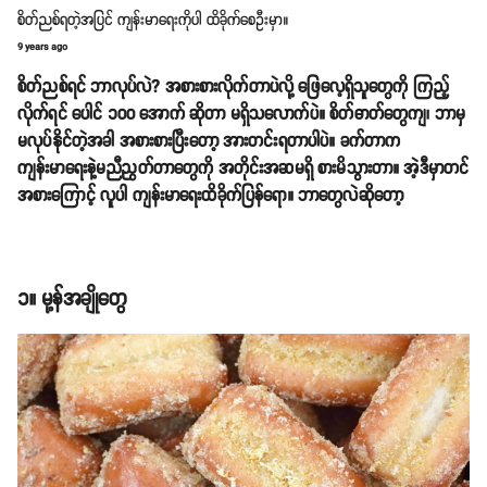
စိတ်ညစ်ရတဲ့အပြင် ကျန်းမာရေးကိုပါ ထိခိုက်စေဦးမှာ။
9 years ago
စိတ်ညစ်ရင် ဘာလုပ်လဲ? အစားစားလိုက်တာပဲလို့ ဖြေလေ့ရှိသူတွေကို ကြည့်
လိုက်ရင် ပေါင် ၁၀၀ အောက် ဆိုတာ မရှိသလောက်ပဲ။ စိတ်ဓာတ်တွေကျ၊ ဘာမှ
မလုပ်နိုင်တဲ့အခါ အစားစားပြီးတော့ အားတင်းရတာပါပဲ။ ခက်တာက
ကျန်းမာရေးနဲ့မညီညွတ်တာတွေကို အတိုင်းအဆမရှိ စားမိသွားတာ။ အဲ့ဒီမှာတင်
အစားကြောင့် လူပါ ကျန်းမာရေးထိခိုက်ပြန်ရော။ ဘာတွေလဲဆိုတော့
၁။ မု့န်အချိုတွေ