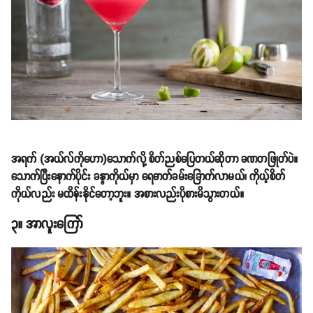
အရက် (အယ်လ်ကိုဟော)သောက်လို့ စိတ်ညစ်ပြေတယ်ဆိုတာ ခဏတဖြုတ်ပဲ။
သောက်ပြီးနောက်ပိုင်း ခန္ဓာကိုယ်မှာ ရေဓာတ်ခမ်းခြောက်လာမယ်၊ ကိုယ့်စိတ်
ကိုယ်လည်း မထိန်းနိုင်တော့ဘူး။ အစားလည်းပိုစားမိသွားတယ်။
၃။ အာလူးကြော်