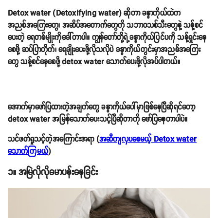
Detox water (Detoxifying water) ဆိုတာ ခန္ဓာကိုယ်ထဲက
အညစ်အကြေးတွေ၊ အဆိပ်အတောက်တွေကို သဘာဝသစ်သီးတွေနဲ့ သန့်စင်
ပေးတဲ့ ရေတစ်မျိုးကိုခေါ်တာပါ။ ကျွန်တော်တို့ရဲ့ခန္ဓာကိုယ်ပြင်ပကို သန့်ရှင်းနေ
စေဖို့ ဆပ်ပြာတိုက်၊ ရေချိုးပေးဖို့လိုသလိုပဲ ခန္ဓာကိုယ်တွင်းမှာအညစ်အကြေး
တွေ သန့်စင်နေစေဖို့ detox water သောက်ပေးဖို့လိုအပ်ပါတယ်။
အောက်မှာဖော်ပြထားတဲ့အချက်တွေ ခန္ဓာကိုယ်ပေါ်မှာဖြစ်နေပြီဆိုရင်တော့
detox water အမြန်သောက်ပေးသင့်ပြီဆိုတာကို ဖော်ပြနေတာပါပဲ။
သင်ဖတ်ရှုသင့်တဲ့အကြောင်းအရာ (
အဆီကျလှပစေမယ့် Detox water
သောက်ကြမယ်
)
၁။ အမြဲလိုလိုမောပန်းနေခြင်း