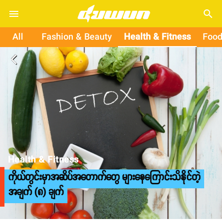
search
All
Fashion & Beauty
Health & Fitness
Food
arrow_back_ios
Health & Fitness
ကိုယ်တွင်းမှာအဆိပ်အတောက်တွေ များနေကြောင်းသိနိုင်တဲ့
အချက် (၈) ချက်