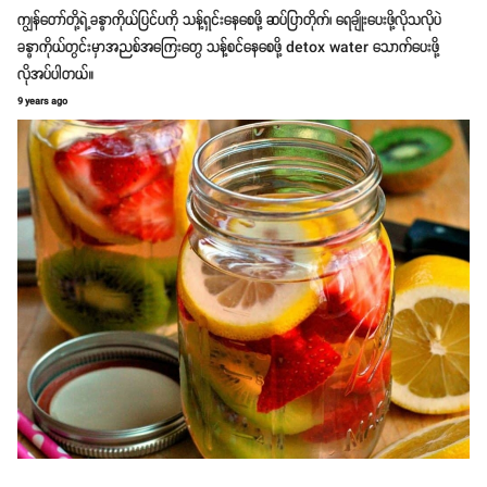
ကျွန်တော်တို့ရဲ့ခန္ဓာကိုယ်ပြင်ပကို သန့်ရှင်းနေစေဖို့ ဆပ်ပြာတိုက်၊ ရေချိုးပေးဖို့လိုသလိုပဲ
ခန္ဓာကိုယ်တွင်းမှာအညစ်အကြေးတွေ သန့်စင်နေစေဖို့ detox water သောက်ပေးဖို့
လိုအပ်ပါတယ်။
9 years ago