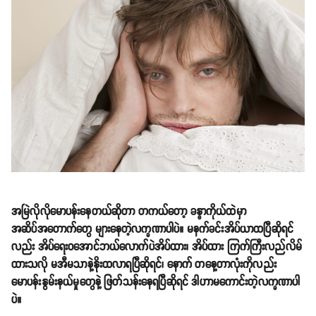
အမြဲလိုလိုမောပန်းနေတယ်ဆိုတာ တကယ်တော့ ခန္ဓာကိုယ်ထဲမှာ
အဆိပ်အတောက်တွေ များနေတဲ့လက္ခဏာပါပဲ။ မနက်ခင်းအိပ်ယာထပြီဆိုရင်
လည်း အိပ်ရေးဝအောင်ဘယ်လောက်ပဲအိပ်ထား၊ အိပ်ထား ကြက်ကြီးလည်လိမ်
ထားသလို မအီမသာနဲ့နိုးထလာရပြီဆိုရင်၊ နောက် တနေ့တာလုံးကိုလည်း
မောပန်းနွမ်းနယ်မှုတွေနဲ့ ဖြတ်သန်းနေရပြီဆိုရင် ဒါဟာမကောင်းတဲ့လက္ခဏာပါ
ပဲ။