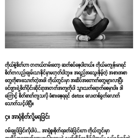
ကိုယ်နဲ့စိတ်ဟာ တကယ်တမ်းတော့ ဆက်စပ်နေပါတယ်။ ကိုယ်မကျန်းမာရင်
စိတ်ကလည်းချမ်းသာနိုင်မှာမဟုတ်ပါဘူး။ အရည်အသွေးနိမ့်တဲ့ အစားအစာ
တွေကိုစားသောက်တဲ့အခါ ကိုယ်တွင်းမှာ အဆိပ်အတောက်တွေများလာပြီး
ခင်ဗျားရဲ့စိတ်ပိုင်းဆိုင်ရာအတက်အကျကိုပါ သွားသက်ရောက်စေမှာပါ။ ဒါ
ကြောင့် စိတ်ဓာတ်ကျသလို ခံစားနေရရင် detox လေးတစ်ခွက်လောက်
သောက်သင့်ပါပြီ။
၄။ အာရုံစိုက်လို့မရခြင်း
ဝမ်းချုပ်ခြင်းလိုပါပဲ... အာရုံစူးစိုက်ရခက်ခဲခြင်းဟာ ကိုယ်တွင်းမှာ