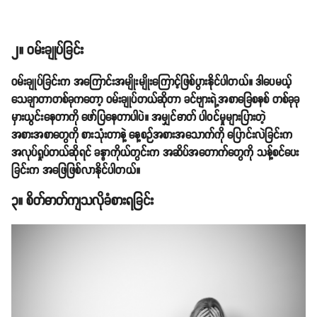
၂။ ဝမ်းချုပ်ခြင်း
ဝမ်းချုပ်ခြင်းက အကြောင်းအမျိုးမျိုးကြောင့်ဖြစ်ပွားနိုင်ပါတယ်။ ဒါပေမယ့်
သေချာတာတစ်ခုကတော့ ဝမ်းချုပ်တယ်ဆိုတာ ခင်ဗျားရဲ့အစာခြေစနစ် တစ်ခုခု
မှားယွင်းနေတာကို ဖော်ပြနေတာပါပဲ။ အမျှင်ဓာတ် ပါဝင်မှုများပြားတဲ့
အစားအစာတွေကို စားသုံးတာနဲ့ နေ့စဉ်အစားအသောက်ကို ပြောင်းလဲခြင်းက
အလုပ်ရှုပ်တယ်ဆိုရင် ခန္ဓာကိုယ်တွင်းက အဆိပ်အတောက်တွေကို သန့်စင်ပေး
ခြင်းက အဖြေဖြစ်လာနိုင်ပါတယ်။
၃။ စိတ်ဓာတ်ကျသလိုခံစားရခြင်း