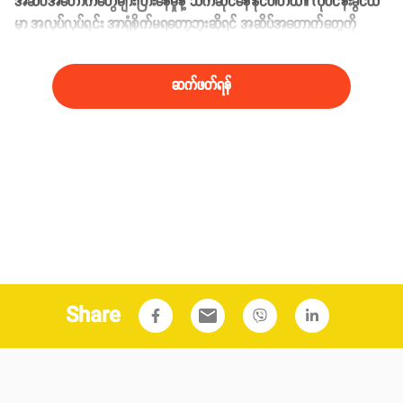
အဆိပ်အတောက်တွေများပြားနေမှုနဲ့ သက်ဆိုင်နေနိုင်ပါတယ်။ လုပ်ငန်းခွင်ထဲ
မှာ အလုပ်လုပ်ရင်း အာရုံစိုက်မရတော့ဘူးဆိုရင် အဆိပ်အတောက်တွေကို
ဖယ်ရှားပေးဖို့လိုအပ်နေပြီလို့ သိနိုင်ပါတယ်။
ဆက်ဖတ်ရန်
Share
email