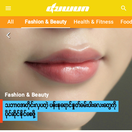
search
All
Fashion & Beauty
Health & Fitness
Food
arrow_back_ios
Fashion & Beauty
သဘာဝအတိုင်းလှပတဲ့ ပန်းနုရောင်နှုတ်ခမ်းပါးလေးတွေကို
ပိုင်ဆိုင်နိုင်စေဖို့