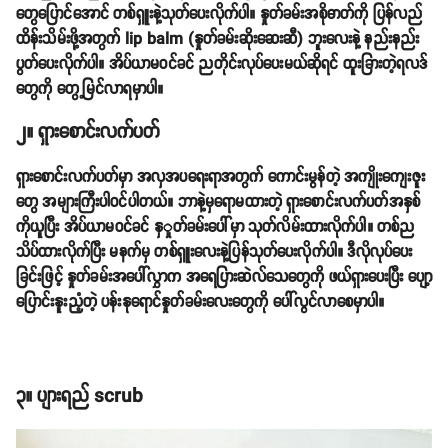
တွေပြောင်အောင် တစ်ရှူးနဲ့သုတ်ပေးလိုက်ပါ။ နှုတ်ခမ်းအစိုဓာတ်ကို ပြန်လည်
ထိန်းသိမ်းဖို့အတွက် lip balm (နှုတ်ခမ်းဆိုးဆေးဆီ) ဘူးလေးနဲ့ နည်းနည်း
ပွတ်ပေးလိုက်ပါ။ အိပ်ယာမဝင်ခင် ညတိုင်းလုပ်ပေးမယ်ဆိုရင် ထူးခြားတဲ့ရလဒ်
တွေကို တွေ့မြင်လာရမှာပါ။
၂။ ရှားစောင်းလက်ပတ်
ရှားစောင်းလက်ပတ်မှာ အလှအပရေးရာအတွက် ကောင်းမွန်တဲ့ အကျိုးကျေးဇူး
တွေ အများကြီးပါဝင်ပါတယ်။ ဘာနဲ့မှရောမထားတဲ့ ရှားစောင်းလက်ပတ်အနှစ်
ကိုယူပြီး အိပ်ယာမဝင်ခင် နှှုတ်ခမ်းပေါ်မှာ သုတ်လိမ်းထားလိုက်ပါ။ တစ်ည
သိပ်ထားလိုက်ပြီး မနက်မှ တစ်ရှူးလေးနဲ့ပြန်သုတ်ပေးလိုက်ပါ။ ဒီလိုလုပ်ပေး
ခြင်းဖြင့် နှုတ်ခမ်းအပေါ်လွှာက အရေပြားဆဲလ်သေတွေကို ဖယ်ရှားပေးပြီး ပျော့
ပြောင်းနူးညံ့တဲ့ ပန်းနုရောင်နှုတ်ခမ်းလေးတွေကို ပေါ်လွင်လာစေမှာပါ။
၃။ ပျားရည် scrub