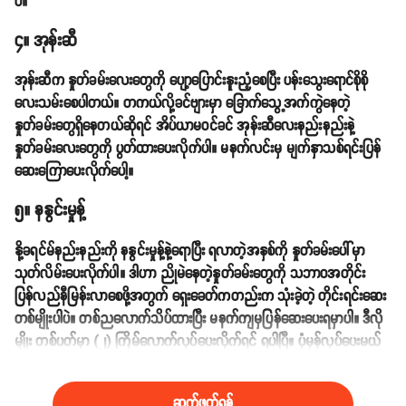
ပဲ။
၄။ အုန်းဆီ
အုန်းဆီက နှုတ်ခမ်းလေးတွေကို ပျော့ပြောင်းနူးညံ့စေပြီး ပန်းသွေးရောင်စိုစို
လေးသမ်းစေပါတယ်။ တကယ်လို့ခင်ဗျားမှာ ခြောက်သွေ့အက်ကွဲနေတဲ့
နှုတ်ခမ်းတွေရှိနေတယ်ဆိုရင် အိပ်ယာမဝင်ခင် အုန်းဆီလေးနည်းနည်းနဲ့
နှုတ်ခမ်းလေးတွေကို ပွတ်ထားပေးလိုက်ပါ။ မနက်လင်းမှ မျက်နှာသစ်ရင်းပြန်
ဆေးကြောပေးလိုက်ပေါ့။
၅။ နနွင်းမှုန့်
နို့ခရင်မ်နည်းနည်းကို နနွင်းမှုန့်နဲ့ရောပြီး ရလာတဲ့အနှစ်ကို နှုတ်ခမ်းပေါ်မှာ
သုတ်လိမ်းပေးလိုက်ပါ။ ဒါဟာ ညိုမဲနေတဲ့နှုတ်ခမ်းတွေကို သဘာဝအတိုင်း
ပြန်လည်နီမြန်းလာစေဖို့အတွက် ရှေးခေတ်ကတည်းက သုံးခဲ့တဲ့ တိုင်းရင်းဆေး
တစ်မျိုးပါပဲ။ တစ်ညလောက်သိပ်ထားပြီး မနက်ကျမှပြန်ဆေးပေးရမှာပါ။ ဒီလို
မျိုး တစ်ပတ်မှာ (၂) ကြိမ်လောက်လုပ်ပေးလိုက်ရင် ရပါပြီ။ ပုံမှန်လုပ်ပေးမယ်
ဆိုရင် နှုတ်ခမ်းလေးက ပန်းနုရောင်တောက်ပလာမှာပါ။
ဆက်ဖတ်ရန်