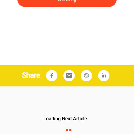
Share
email