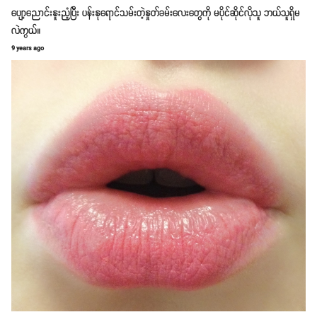
ပျော့ညောင်းနူးညံ့ပြီး ပန်းနုရောင်သမ်းတဲ့နှုတ်ခမ်းလေးတွေကို မပိုင်ဆိုင်လိုသူ ဘယ်သူရှိမ
လဲကွယ်။
9 years ago