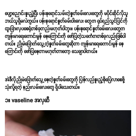
ပျော့ညောင်းနူးညံ့ပြီး ပန်းနုရောင်သမ်းတဲ့နှုတ်ခမ်းလေးတွေကို မပိုင်ဆိုင်လိုသူ
ဘယ်သူရှိမလဲကွယ်။ ပန်းနုရောင်နှုတ်ခမ်းပါးလေး တွေက ရုပ်ရည်သွင်ပြင်ကို
ထူးခြားလှပစေရုံတစ်ခုတည်းမဟုတ်ပါဘူး။ ပန်းနုရောင်နှုတ်ခမ်းလေးတွေက
ကျန်းမာရေးကောင်းမွန် နေကြောင်းကို ဖော်ပြတဲ့သင်္ကေတတစ်ခုလည်းဖြစ်ပါ
တယ်။ ညိုမဲခြောက်သွေ့တဲ့နှုတ်ခမ်းတွေဆိုတာ ကျန်းမာရေးကောင်းမွန် နေ
ကြောင်းကို ဖော်ပြနေတာမဟုတ်တာတော့ သေချာပါတယ်။
အဲဒီလိုညိုမဲခြောက်သွေ့နေတဲ့နှုတ်ခမ်းတွေကို ပြန်လည်နူးညံ့စိုပြေလာစေဖို့
သုံးလို့ရတဲ့ နည်းလမ်းလေးတွေ ရှိပါသေးတယ်။
၁။ vaseline အလှဆီ