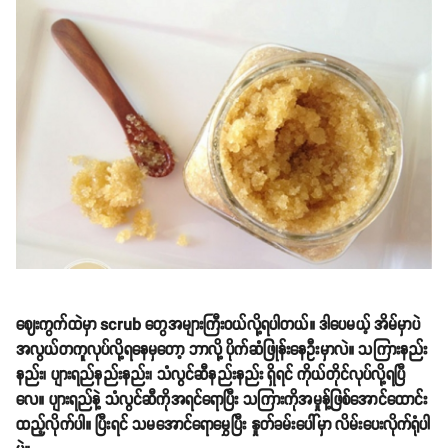
ဈေးကွက်ထဲမှာ scrub တွေအများကြီးဝယ်လို့ရပါတယ်။ ဒါပေမယ့် အိမ်မှာပဲ
အလွယ်တကူလုပ်လို့ရနေမှတော့ ဘာလို့ ပိုက်ဆံဖြုန်းနေဦးမှာလဲ။ သကြားနည်း
နည်း၊ ပျားရည်နည်းနည်း၊ သံလွင်ဆီနည်းနည်း ရှိရင် ကိုယ်တိုင်လုပ်လို့ရပြီ
လေ။ ပျားရည်နဲ့ သံလွင်ဆီကိုအရင်ရောပြီး သကြားကိုအမှုန့်ဖြစ်အောင်ထောင်း
ထည့်လိုက်ပါ။ ပြီးရင် သမအောင်ရောမွှေပြီး နှုတ်ခမ်းပေါ်မှာ လိမ်းပေးလိုက်ရုံပါ