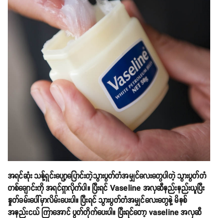
အရင်ဆုံး သန့်ရှင်းပျော့ပြောင်းတဲ့သွားပွတ်တံအမျှင်လေးတွေပါတဲ့ သွားပွတ်တံ
တစ်ချောင်းကို အရင်ရှာလိုက်ပါ။ ပြီးရင် Vaseline အလှဆီနည်းနည်းယူပြီး
နှုတ်ခမ်းပေါ်မှာလိမ်းပေးပါ။ ပြီးရင် သွားပွတ်တံအမျှင်လေးတွေနဲ့ မိနစ်
အနည်းငယ် ကြာအောင် ပွတ်တိုက်ပေးပါ။ ပြီးရင်တော့ vaseline အလှဆီ