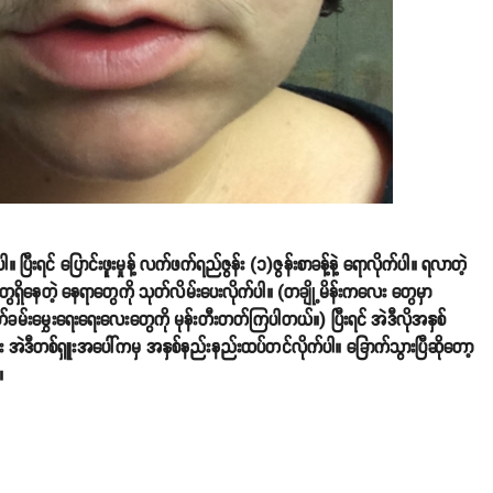
းရင် ပြောင်းဖူးမှုန့် လက်ဖက်ရည်ဇွန်း (၁)ဇွန်းစာခန့်နဲ့ ရောလိုက်ပါ။ ရလာတဲ့
ှင်တွေရှိနေတဲ့ နေရာတွေကို သုတ်လိမ်းပေးလိုက်ပါ။ (တချို့မိန်းကလေး တွေမှာ
ုတ်ခမ်းမွှေးရေးရေးလေးတွေကို မုန်းတီးတတ်ကြပါတယ်။) ပြီးရင် အဲဒီလိုအနှစ်
ြီး အဲဒီတစ်ရှူးအပေါ်ကမှ အနှစ်နည်းနည်းထပ်တင်လိုက်ပါ။ ခြောက်သွားပြီဆိုတော့
။