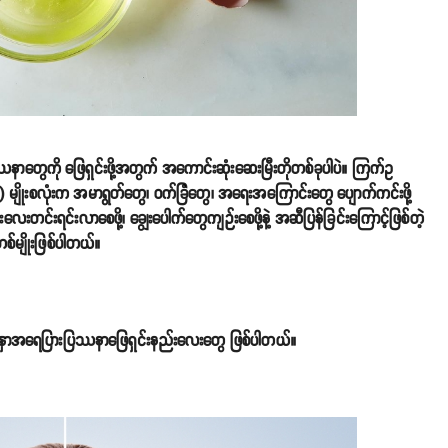
ကို ဖြေရှင်းဖို့အတွက် အကောင်းဆုံးဆေးမြီးတိုတစ်ခုပါပဲ။ ကြက်ဥ
၂) မျိုးစလုံးက အမာရွတ်တွေ၊ ဝက်ခြံတွေ၊ အရေးအကြောင်းတွေ ပျောက်ကင်းဖို့
်းရင်းလာစေဖို့၊ ချွေးပေါက်တွေကျဉ်းစေဖို့နဲ့ အဆီပြန်ခြင်းကြောင့်ဖြစ်တဲ့
စ်မျိုးဖြစ်ပါတယ်။
်နှာအရေပြားပြဿနာဖြေရှင်းနည်းလေးတွေ ဖြစ်ပါတယ်။