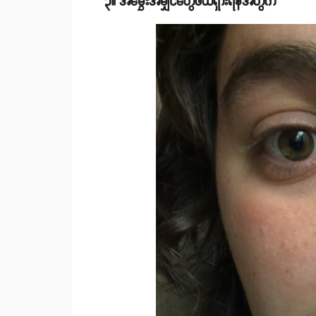
၃။ အမွှေးအမျှင်တွေဖယ်ရှားရန်အတွက်