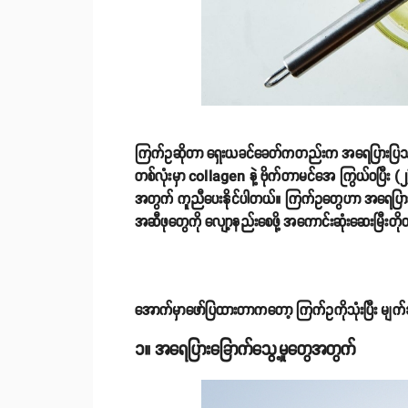
ကြက်ဥဆိုတာ ရှေးယခင်ခေတ်ကတည်းက အရေပြားပြဿနာတွေ
တစ်လုံးမှာ collagen နဲ့ ဗိုက်တာမင်အေ ကြွယ်ဝပြီး (
အတွက် ကူညီပေးနိုင်ပါတယ်။ ကြက်ဥတွေဟာ အရေပြားလေးတင
အဆီဖုတွေကို လျော့နည်းစေဖို့ အကောင်းဆုံးဆေးမြီးတိုတ
အောက်မှာဖော်ပြထားတာကတော့ ကြက်ဥကိုသုံးပြီး မျက
၁။ အရေပြားခြောက်သွေ့မှုတွေအတွက်