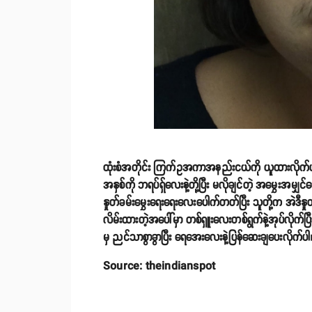
ထုံးစံအတိုင်း ကြက်ဥအကာအနည်းငယ်ကို ယူထားလိုက်ပါ။ ပြီ
အနှစ်ကို ဘရပ်ရှ်လေးနဲ့တို့ပြီး မလိုချင်တဲ့ အမွှေးအမျ
နှုတ်ခမ်းမွှေးရေးရေးလေးပေါက်တတ်ပြီး သူတို့က အဲဒီနှ
လိမ်းထားတဲ့အပေါ်မှာ တစ်ရှူးလေးတစ်ရွက်နဲ့အုပ်လိုက်ပ
မှ ညင်သာစွာခွာပြီး ရေအေးလေးနဲ့ပြန်ဆေးချပေးလိုက်ပါ
Source: theindianspot