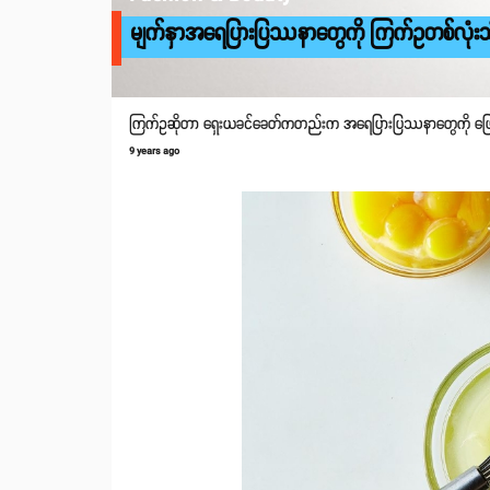
မျက်နှာအရေပြားပြဿနာတွေကို ကြက်ဥတစ်လုံးသုံးပ
ကြက်ဥဆိုတာ ရှေးယခင်ခေတ်ကတည်းက အရေပြားပြဿနာတွေကို ဖြေရှင်း
9 years ago