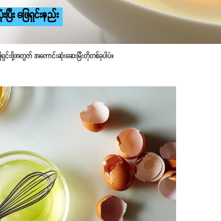
ြီး ဖြေရှင်းနည်း
ဖို့အတွက် အကောင်းဆုံးဆေးမြီးတိုတစ်ခုပါပဲ။