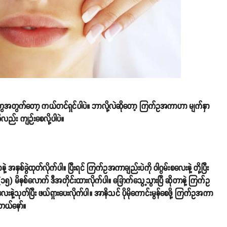
အတွက်တော့ ကယ်တင်ရှင်ပါပဲ။ ဘာလို့လဲဆိုတော့ ကြက်ဥအကာဟာ မျက်နှာ
ုလည်း ကျဉ်းစေလို့ပါပဲ။
 အနှစ်ခွဲထုတ်လိုက်ပါ။ ပြီးရင် ကြက်ဥအကာချည်းပဲကို ဝါဂွမ်းစလေးနဲ့ တို့ပြီး
င် (၁၅) မိနစ်လောက် ဒီအတိုင်းထားလိုက်ပါ။ ခြောက်သွေ့သွားပြီ ဆိုတာနဲ့ ကြက်ဥ
ဲ့သုတ်ပြီး ဖယ်ရှားပေးလိုက်ပါ။ အာနိသင် ပိုမိုကောင်းမွန်စေဖို့ ကြက်ဥအကာ
တယ်နော်။