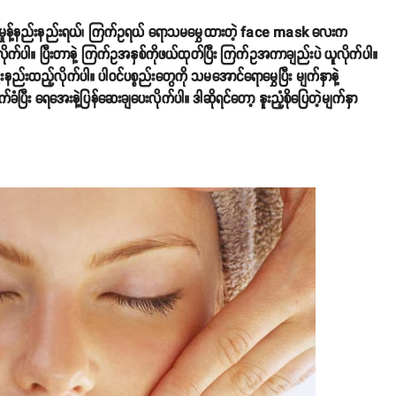
မှုန့်နည်းနည်းရယ်၊ ကြက်ဥရယ် ရောသမမွှေထားတဲ့ face mask လေးက
ွဲလိုက်ပါ။ ပြီးတာနဲ့ ကြက်ဥအနှစ်ကိုဖယ်ထုတ်ပြီး ကြက်ဥအကာချည်းပဲ ယူလိုက်ပါ။
ည်းထည့်လိုက်ပါ။ ပါဝင်ပစ္စည်းတွေကို သမအောင်ရောမွှေပြီး မျက်နှာနဲ့
ခံပြီး ရေအေးနဲ့ပြန်ဆေးချပေးလိုက်ပါ။ ဒါဆိုရင်တော့ နူးညံ့စိုပြေတဲ့မျက်နှာ