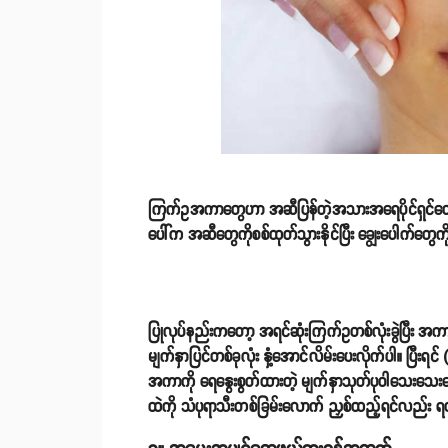
ကြက်ဥအကာတွေဟာ အဆီပြန်တဲ့အသားအရေပိုင်ရှင်တွေ
ပေါ်က အဆီတွေကိုစစ်ထုတ်သွားနိုင်ပြီး ချွေးပေါက်တွေကိ
ပြုလုပ်နည်းကတော့ အရင်ဆုံးကြက်ဥတစ်လုံးခွဲပြီး အကာနဲ့
မျက်နှာပြင်တစ်ခုလုံး နှံ့အောင်လိမ်းပေးလိုက်ပါ။ ပြီးရ
အကာကို ရေနွေးစွတ်ထားတဲ့ မျက်နှာသုတ်ပုဝါသေးသေးလေးန
ထဲကို သံပုရာသီးတစ်ခြမ်းလောက် ညှစ်ထည့်ရင်လည်း ရ