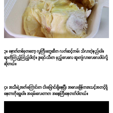
၃။ နောက်တစ်ခုကတော့ လူကြီးတွေဆီက လက်ဆင့်ကမ်း သိလာတဲ့နည်းပါ။
ဆူးကိုကြည့်ကြည့်ပါတဲ့။ ဒူးရင်းသီးက မှည့်လေလေ ဆူးကျဲလာလေလေပါပဲလို့
ဆိုတယ်။
၄။ အသီးရဲ့အက်ကြောင်းက ငါးမြောင်းရှိနေပြီး အလေးချိန်ကအသင့်အတင့်ရှိ
နေတာကိုရွေးပါ။ အရမ်းလေးတာက အစေ့ကြီးနေတတ်ပါတယ်။