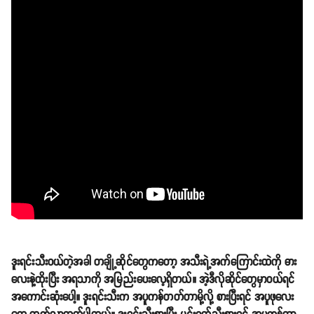
ဒူးရင်းသီးဝယ်တဲ့အခါ တချို့ဆိုင်တွေကတော့ အသီးရဲ့အက်ကြောင်းထဲကို ဓား
လေးနဲ့ထိုးပြီး အရသာကို အမြည်းပေးလေ့ရှိတယ်။ အဲ့ဒီလိုဆိုင်တွေမှာဝယ်ရင်
အကောင်းဆုံးပေါ့။ ဒူးရင်းသီးက အပူကန်တတ်တာမို့လို့ စားပြီးရင် အပူဖုလေး