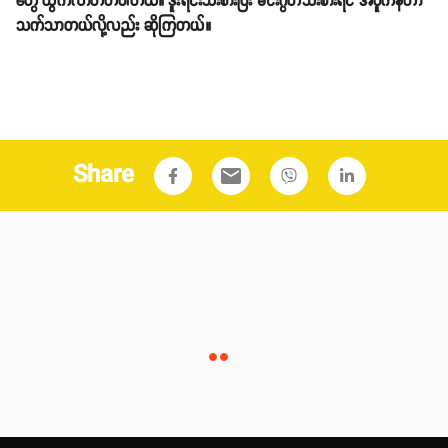
တွေ ထွက်လာတတ်ပါတယ်။ ဒူးရင်းသီးစားပြီး မင်းဂွတ်သီးစားရင် အပူကန်တာ
သက်သာတယ်လို့လည်း ဆိုကြတယ်။
Share
email