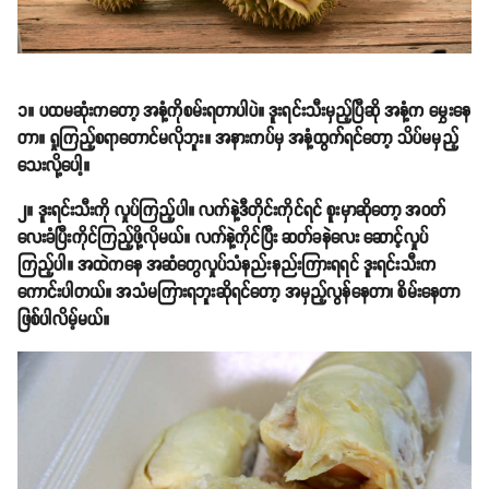
၁။ ပထမဆုံးကတော့ အနံ့ကိုစမ်းရတာပါပဲ။ ဒူးရင်းသီးမှည့်ပြီဆို အနံ့က မွှေးနေ
တာ။ ရှုကြည့်စရာတောင်မလိုဘူး။ အနားကပ်မှ အနံ့ထွက်ရင်တော့ သိပ်မမှည့်
သေးလို့ပေါ့။
၂။ ဒူးရင်းသီးကို လှုပ်ကြည့်ပါ။ လက်နဲ့ဒီတိုင်းကိုင်ရင် စူးမှာဆိုတော့ အဝတ်
လေးခံပြီးကိုင်ကြည့်ဖို့လိုမယ်။ လက်နဲ့ကိုင်ပြီး ဆတ်ခနဲလေး ဆောင့်လှုပ်
ကြည့်ပါ။ အထဲကနေ အဆံတွေလှုပ်သံနည်းနည်းကြားရရင် ဒူးရင်းသီးက
ကောင်းပါတယ်။ အသံမကြားရဘူးဆိုရင်တော့ အမှည့်လွန်နေတာ၊ စိမ်းနေတာ
ဖြစ်ပါလိမ့်မယ်။