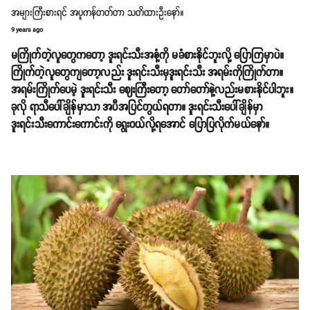
အများကြီးစားရင် အပူကန်တတ်တာ သတိထားဦးနော်။
9 years ago
မကြိုက်တဲ့လူတွေကတော့ ဒူးရင်းသီးအနံ့ကို မခံစားနိုင်ဘူးလို့ ပြောကြမှာပဲ။
ကြိုက်တဲ့လူတွေကျတော့လည်း ဒူးရင်းသီးမှဒူးရင်းသီး အရမ်းကိုကြိုက်တာ။
အရမ်းကြိုက်ပေမဲ့ ဒူးရင်းသီး ဈေးကြီးတော့ တော်တော်နဲ့လည်းမစားနိုင်ပါဘူး။
ခုလို ရာသီပေါ်ချိန်မှာသာ အပီအပြင်တွယ်ရတာ။ ဒူးရင်းသီးပေါ်ချိန်မှာ
ဒူးရင်းသီးကောင်းကောင်းကို ရွေးဝယ်လို့ရအောင် ပြောပြလိုက်မယ်နော်။