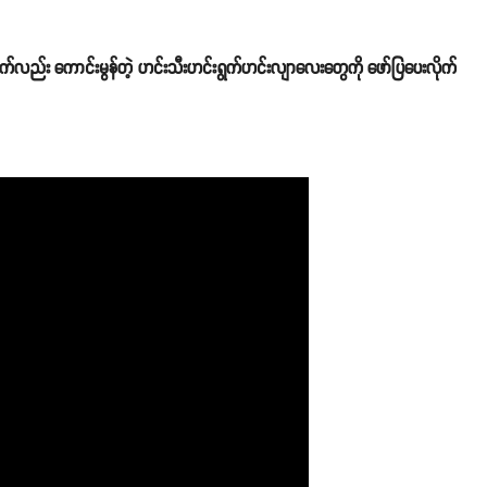
တွက်လည်း ကောင်းမွန်တဲ့ ဟင်းသီးဟင်းရွက်ဟင်းလျာလေးတွေကို ဖော်ပြပေးလိုက်