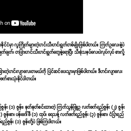
်မာနိုင်ငံမှာ လူကြိုက်များတဲ့ဟင်းသီးဟင်းရွက်တစ်မျိုးဖြစ်ပါတယ်။ ကြက်ဥလေးနဲ့ပဲ
ျက်ချက်၊ တခြားဟင်းသီးဟင်းရွက်တွေနဲ့ရောပြီး သီးစုံသနပ်လေးပဲလုပ်လုပ် စားလို့
ူထူးခြားတဲ့ဟင်းလျာလေးတမယ်ကို ပြင်ဆင်ပေးသွားမှာဖြစ်ပါတယ်။ ဒီဟင်းလျာလေး
ွဲဖက်စားသုံးနိုင်ပါတယ်။
ဇွန်း (၁) ဇွန်း၊ နုတ်နုတ်စင်းထားတဲ့ ကြက်သွန်ဖြူဥ လက်ဖက်ရည်ဇွန်း (၂) ဇွန်း
ဇွန်းစာ၊ ပန်းဂေါ်ဖီ (၁) ထုပ်၊ ရေသန့် လက်ဖက်ရည်ဇွန်း (၃) ဇွန်းစာ၊ ငံပြာရည်
ဇွန်း (၁) ဇွန်းတို့ပဲ ဖြစ်ကြပါတယ်။