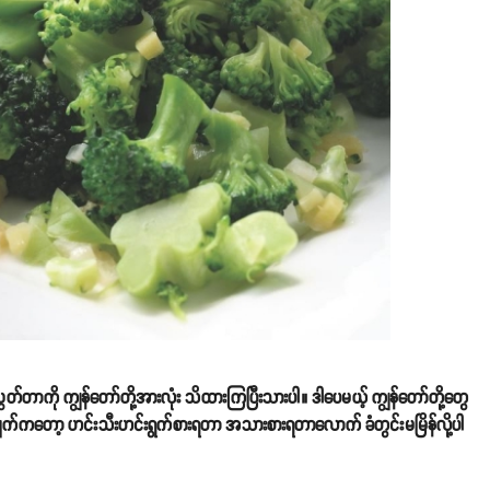
ှတ်တာကို ကျွန်တော်တို့အားလုံး သိထားကြပြီးသားပါ။ ဒါပေမယ့် ကျွန်တော်တို့တွေ
ကတော့ ဟင်းသီးဟင်းရွက်စားရတာ အသားစားရတာလောက် ခံတွင်းမမြိန်လို့ပါ