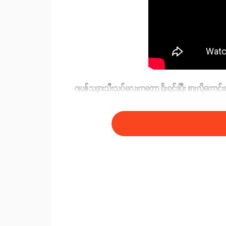
ဂျပန်သခွားသီးသုပ်လေးကတော့ ရိုးရှင်းပြီး စားလို့ကောင်
လို့လည်းအဆင်ပြေပါတယ်။