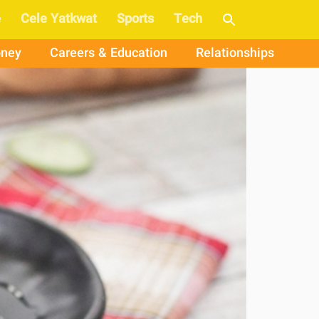
e
Cele Yatkwat
Sports
Tech
ney
Careers & Education
Relationships