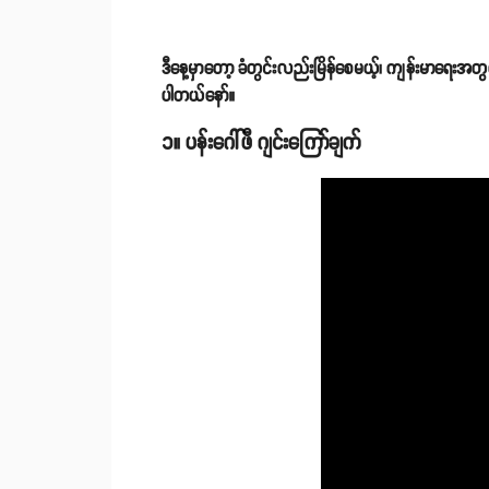
ဒီနေ့မှာတော့ ခံတွင်းလည်းမြိန်စေမယ့်၊ ကျန်းမာရေးအ
ပါတယ်နော်။
၁။ ပန်းဂေါ်ဖီ ဂျင်းကြော်ချက်