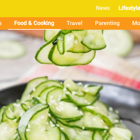
News
Lifestyl
s
Food & Cooking
Travel
Parenting
Mo