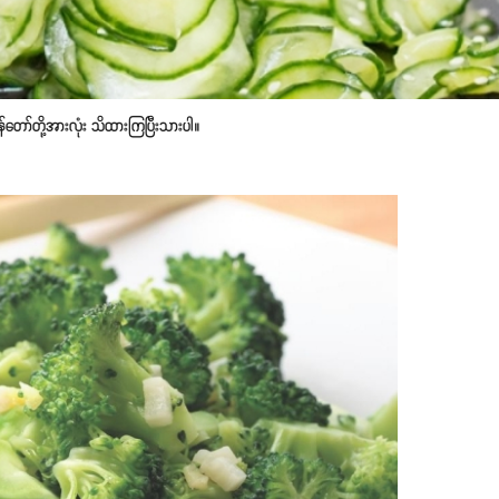
န်တော်တို့အားလုံး သိထားကြပြီးသားပါ။