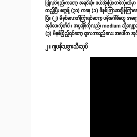
ပြုလုပ်နည်းကတော့ အရင်ဆုံး ဒယ်အိုးပြားတစ်လုံးထဲမှာ ဆ
ထည့်ပြီး စက္ကန့် (၃၀) ကနေ (၁) မိနစ်ကြားအချိန်ကြာအော
ပြီ။ (၂) မိနစ်လောက်ကြာရင်တောာ့ ပန်းဂေါ်ဖီတွေ အရော
အုပ်ပေးလိုက်ပါ။ အပူချိန်ကိုလည်း medium သို့လျှော့ချ
(၃) မိနစ်ပြည့်ရင်တော့ ရှာလကာရည်လေး အပေါ်က အုပ်ပေး
၂။ ဂျပန်သခွားသီးသုပ်