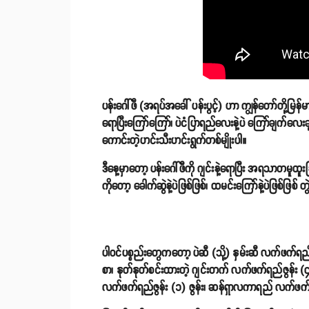
ပန်းဂေါ်ဖီ (အရပ်အခေါ် ပန်းပွင့်) ဟာ ကျွန်တော်တို့မြန
ရောပြီးကြော်ကြော်၊ ပဲငံပြာရည်လေးနဲ့ပဲ ကြော်ချက်လေးခ
ကောင်းတဲ့ဟင်းသီးဟင်းရွက်တစ်မျိုးပါ။
ဒီနေ့မှာတော့ ပန်းဂေါ်ဖီကို ဂျင်းနဲ့ရောပြီး အရသာတမ
ကိုတော့ ခေါက်ဆွဲနဲ့ပဲဖြစ်ဖြစ်၊ ထမင်းကြော်နဲ့ပဲဖြစ်ဖြစ် တ
ပါဝင်ပစ္စည်းတွေကတော့ ပဲဆီ (သို့) နှမ်းဆီ လက်ဖက်ရည်
စာ၊ နုတ်နုတ်စင်းထားတဲ့ ဂျင်းတက် လက်ဖက်ရည်ဇွန်း (၄) 
လက်ဖက်ရည်ဇွန်း (၁) ဇွန်း၊ ဆန်ရှာလကာရည် လက်ဖက်ရည်