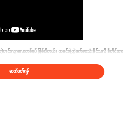
းတဲ့ဟင်းလျာလေးတစ်နပ် ဖြစ်ပါတယ်။ ထမင်းနဲ့တွဲဖက်စားသုံးနိုင်သလို ဒီတိုင်းစား
ဆက်ဖတ်ရန်