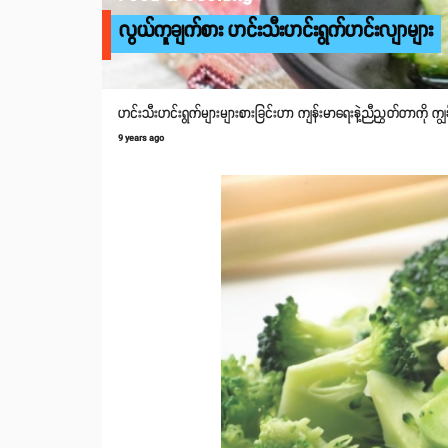
လွယ်ကူချက်စား ဟင်းသီးဟင်းရွက်ဟင်းလျာများ
ဟင်းသီးဟင်းရွက်များများစားခြင်းဟာ ကျန်းမာရေးနဲ့ညီညွှတ်တာကို ကျွ
9 years ago