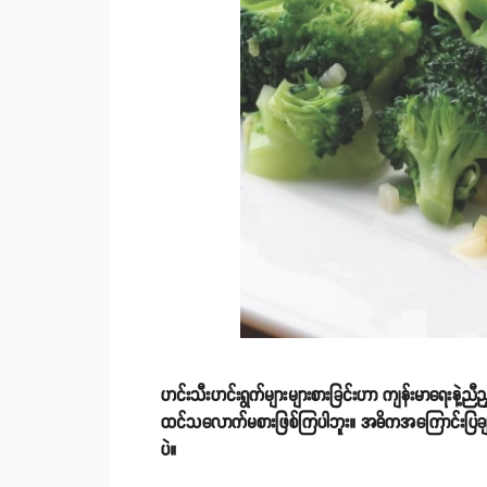
ဟင်းသီးဟင်းရွက်များများစားခြင်းဟာ ကျန်းမာရေးနဲ့ညီညွ
ထင်သလောက်မစားဖြစ်ကြပါဘူး။ အဓိကအကြောင်းပြချက်
ပဲ။