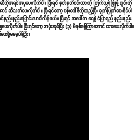
ီကိုအရင်အပူပေးလိုက်ပါ။ ပြီးရင် နုတ်နုတ်စင်းထားတဲ့ ကြက်သွန်ဖြူနဲ့ ဂျင်းကို
င် ဆီသတ်ပေးလိုက်ပါ။ ပြီးရင်တော့ ပန်းဂေါ်ဖီကိုထည့်ပြီး ချက်ပြုတ်ပေးနိုင်ပါ
င်နည်းနည်းပြောင်းလာပါလိမ့်မယ်။ ပြီးရင် အပေါ်က ရေနဲ့ ငံပြာရည် နည်းနည်း
ပေးလိုက်ပါ။ ပြီးရင်တော့ အဖုံးအုပ်ပြီး (၃) မိနစ်ခန့်ကြာအောင် ထားပေးလိုက်ပါ။
ဖို့မမေ့ပါနဲ့ဦး။