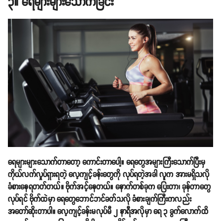
၃။ ရေများများသောက်ခြင်း
ရေများများသောက်တာတော့ ကောင်းတာပေါ့။ ရေတွေအများကြီးသောက်ပြီးမှ
ကိုယ်လက်လှုပ်ရှားရတဲ့ လေ့ကျင့်ခန်းတွေကို လုပ်ရတဲ့အခါ လူက အားမရှိသလို
ခံစားနေရတတ်တယ်။ ဗိုက်အင့်နေတယ်။ နောက်တစ်ခုက ပြေးတာ၊ ခုန်တာတွေ
လုပ်ရင် ဗိုက်ထဲမှာ ရေတွေဘောင်ဘင်ခတ်သလို ခံစားချက်ကြီးကလည်း
အတော်ဆိုးတာပါ။ လေ့ကျင့်ခန်းမလုပ်မီ ၂ နာရီအလိုမှာ ရေ ၃ ခွက်လောက်ထိ