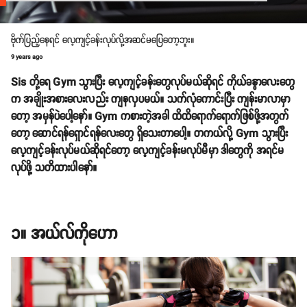
ဗိုက်ပြည့်နေရင် လေ့ကျင့်ခန်းလုပ်လို့အဆင်မပြေတော့ဘူး။
9 years ago
Sis တို့ရေ Gym သွားပြီး လေ့ကျင့်ခန်းတွေလုပ်မယ်ဆိုရင် ကိုယ်ခန္ဓာလေးတွေ
က အချိုးအစားလေးလည်း ကျနလှပမယ်။ သက်လုံကောင်းပြီး ကျန်းမာလာမှာ
တော့ အမှန်ပဲပေါ့နော်။ Gym ကစားတဲ့အခါ ထိထိရောက်ရောက်ဖြစ်ဖို့အတွက်
တော့ ဆောင်ရန်ရှောင်ရန်လေးတွေ ရှိသေးတာပေါ့။ တကယ်လို့ Gym သွားပြီး
လေ့ကျင့်ခန်းလုပ်မယ်ဆိုရင်တော့ လေ့ကျင့်ခန်းမလုပ်မီမှာ ဒါတွေကို အရင်မ
လုပ်ဖို့ သတိထားပါနော်။
၁။ အယ်လ်ကိုဟော