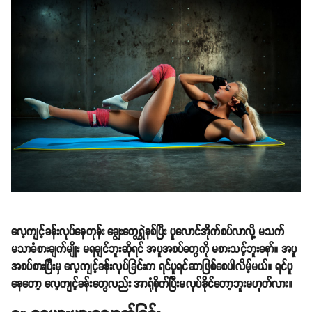
လေ့ကျင့်ခန်းလုပ်နေတုန်း ချွေးတွေရွှဲနစ်ပြီး ပူလောင်အိုက်စပ်လာလို့ မသက်
မသာခံစားချက်မျိုး မရချင်ဘူးဆိုရင် အပူအစပ်တွေကို မစားသင့်ဘူးနော်။ အပူ
အစပ်စားပြီးမှ လေ့ကျင့်ခန်းလုပ်ခြင်းက ရင်ပူရင်ဆာဖြစ်စေပါလိမ့်မယ်။ ရင်ပူ
နေတော့ လေ့ကျင့်ခန်းတွေလည်း အာရုံစိုက်ပြီးမလုပ်နိုင်တော့ဘူးမဟုတ်လား။