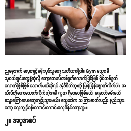
ညနေဘက် လေ့ကျင့်ခန်းလုပ်သူတွေ သတိထားဖို့ပါ။ Gym မသွားမီ
သူငယ်ချင်းတွေနဲ့ဆုံလို့ ကော့တေးလ်တစ်ခွက်လောက်ဖြစ်ဖြစ် ဝိုင်တစ်ခွက်
လောက်ဖြစ်ဖြစ် သောက်မယ်ဆိုရင် အဲ့ဒီစိတ်ကူးကို မြန်မြန်ဖျောက်လိုက်ပါ။ အ
ယ်လ်ကိုဟောသောက်လိုက်တဲ့အခါ လူက ရီဝေဝေဖြစ်မယ်၊ ရေဓာတ်ခမ်းမယ်၊
သွေးကြောလေးတွေကျဉ်းသွားမယ်။ သွေးထဲက သကြားဓာတ်လည်း နည်းသွား
တော့ လေ့ကျင့်ခန်းကောင်းကောင်းမလုပ်နိုင်တော့ဘူး။
၂။ အပူအစပ်