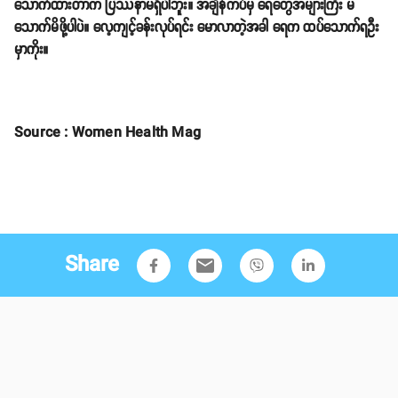
သောက်ထားတာက ပြဿနာမရှိပါဘူး။ အချိန်ကပ်မှ ရေတွေအများကြီး မ
သောက်မိဖို့ပါပဲ။ လေ့ကျင့်ခန်းလုပ်ရင်း မောလာတဲ့အခါ ရေက ထပ်သောက်ရဦး
မှာကိုး။
Source : Women Health Mag
Share
email