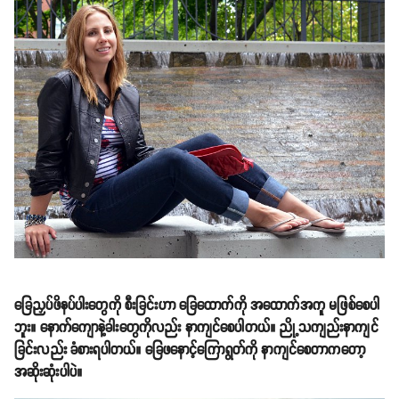
ခြေညှပ်ဖိနပ်ပါးတွေကို စီးခြင်းဟာ ခြေထောက်ကို အထောက်အကူ မဖြစ်စေပါ
ဘူး။ နောက်ကျောနဲ့ခါးတွေကိုလည်း နာကျင်စေပါတယ်။ ညို့သကျည်းနာကျင်
ခြင်းလည်း ခံစားရပါတယ်။ ခြေဖနောင့်ကြောရွတ်ကို နာကျင်စေတာကတော့
အဆိုးဆုံးပါပဲ။