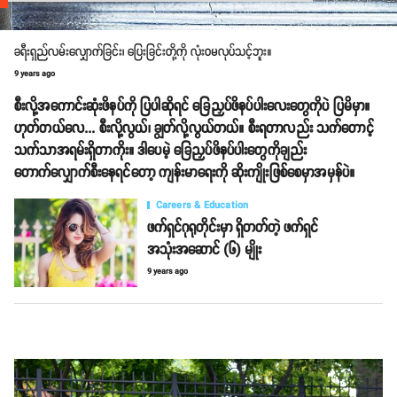
ခရီးရှည်လမ်းလျှောက်ခြင်း၊ ပြေးခြင်းတို့ကို လုံးဝမလုပ်သင့်ဘူး။
9 years ago
စီးလို့အကောင်းဆုံးဖိနပ်ကို ပြပါဆိုရင် ခြေညှပ်ဖိနပ်ပါးလေးတွေကိုပဲ ပြမိမှာ။
ဟုတ်တယ်လေ... စီးလို့လွယ်၊ ချွတ်လို့လွယ်တယ်။ စီးရတာလည်း သက်တောင့်
သက်သာအရမ်းရှိတာကိုး။ ဒါပေမဲ့ ခြေညှပ်ဖိနပ်ပါးတွေကိုချည်း
တောက်လျှောက်စီးနေရင်တော့ ကျန်းမာရေးကို ဆိုးကျိုးဖြစ်စေမှာအမှန်ပဲ။
Careers & Education
ဖက်ရှင်ဂုရုတိုင်းမှာ ရှိတတ်တဲ့ ဖက်ရှင်
အသုံးအဆောင် (၆) မျိုး
9 years ago