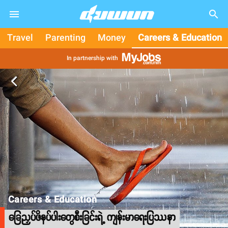
search
Travel
Parenting
Money
Careers & Education
In partnership with
arrow_back_ios
Careers & Education
ခြေညှပ်ဖိနပ်ပါးတွေစီးခြင်းရဲ့ ကျန်းမာရေးပြဿနာ