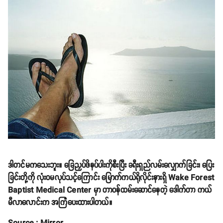
ဒါတင်မကသေးဘူး။ ခြေညှပ်ဖိနပ်ပါးကိုစီးပြီး ခရီးရှည်လမ်းလျှောက်ခြင်း၊ ပြေး
ခြင်းတို့ကို လုံးဝမလုပ်သင့်ကြောင်း မြောက်ကယ်ရိုလိုင်းနားရှိ Wake Forest
Baptist Medical Center မှာ တာဝန်ထမ်းဆောင်နေတဲ့ ဒေါက်တာ ကယ်
မီလာလောင်းက အကြံပေးထားပါတယ်။