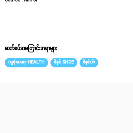
Source : Mirror
ဆက်စပ်အကြောင်းအရာများ
ကျန်းမာရေး HEALTH
ဖိနပ် SHOE
ဖိနပ်ပါး
Share
email