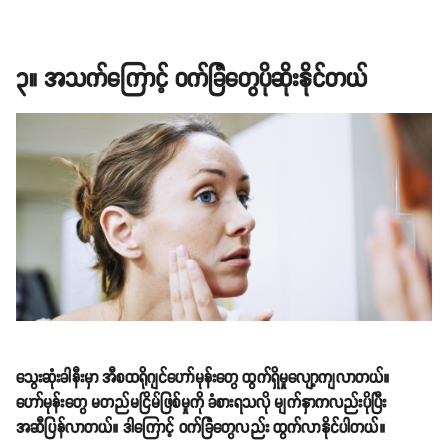
၃။ အသက်ကြောင့် ဝက်ခြံတွေပိုဆိုးနိုင်တယ်
သွေးဆုံးခါနီးမှာ အီစထရိုဂျင်ဟော်မုန်းတွေ ထွက်ရှိမှုလျော့ကျလာတယ်။
ဟော်မုန်းတွေ မတည်မငြိမ်ဖြစ်မှုကို ခံစားရသလို မျက်နှာကလည်းပိုပြီး
အဆီပြန်လာတယ်။ ဒါကြောင့် ဝက်ခြံတွေလည်း ထွက်လာနိုင်ပါတယ်။