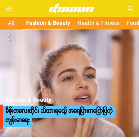
search
All
Fashion & Beauty
Health & Fitness
Food
arrow_back_ios
Fashion & Beauty
မိန်းကလေးတိုင်း သိထားရမယ့် အရေပြားကပြောပြတဲ့
ကျန်းမာရေး