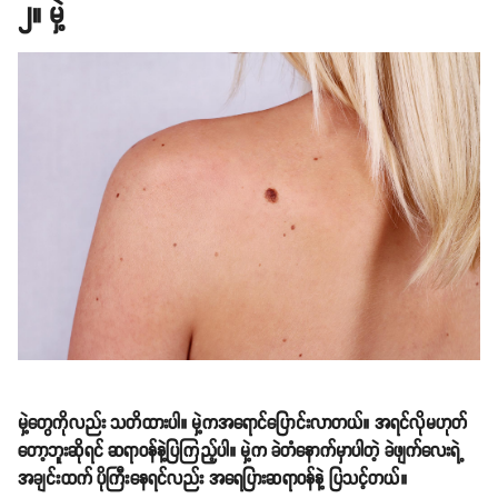
၂။ မှဲ့
မှဲ့တွေကိုလည်း သတိထားပါ။ မှဲ့ကအရောင်ပြောင်းလာတယ်။ အရင်လိုမဟုတ်
တော့ဘူးဆိုရင် ဆရာဝန်နဲ့ပြကြည့်ပါ။ မှဲ့က ခဲတံနောက်မှာပါတဲ့ ခဲဖျက်လေးရဲ့
အချင်းထက် ပိုကြီးနေရင်လည်း အရေပြားဆရာဝန်နဲ့ ပြသင့်တယ်။