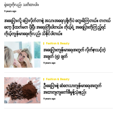
မှဲ့တွေကိုလည်း သတိထားပါ။
9 years ago
အရေပြားလို့ ပြောလိုက်တာနဲ့ အသားအရေလှဖို့ကိုပဲ တွေးမိကြတယ်။ တကယ်
တော့ ဒီ့ထက်မက ပိုပြီး အရေးကြီးပါတယ်။ ကိုယ့်ရဲ့ အရေပြားကိုကြည့်ရင်
ကိုယ့်ကျန်းမာရေးကိုလည်း သိနိုင်ပါတယ်။
Fashion & Beauty
အရေပြားကျန်းမာရေးအတွက် လိုက်နာသင့်တဲ့
အချက် (၅) ချက်
9 years ago
Fashion & Beauty
ဦးရေပြားနဲ့ ဆံကေသာကျန်းမာရေးအတွက်
အထာကျကျကော်ဖီမှုန့်သုံးနည်း
9 years ago