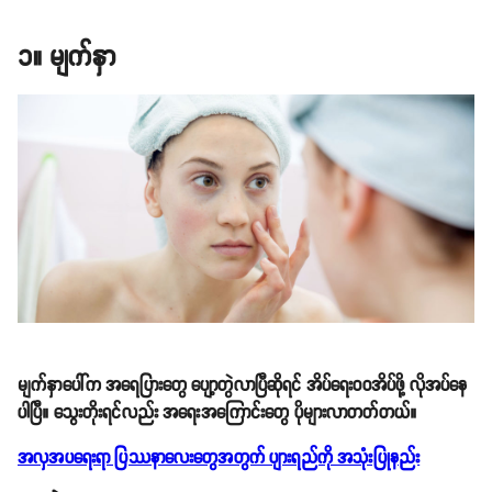
၁။ မျက်နှာ
မျက်နှာပေါ်က အရေပြားတွေ ပျော့တွဲလာပြီဆိုရင် အိပ်ရေးဝဝအိပ်ဖို့ လိုအပ်နေ
ပါပြီ။ သွေးတိုးရင်လည်း အရေးအကြောင်းတွေ ပိုများလာတတ်တယ်။
အလှအပရေးရာ ပြဿနာလေးတွေအတွက် ပျားရည်ကို အသုံးပြုနည်း