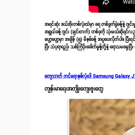
အရင်ဆုံး ဒယ်အိုးတစ်လုံးထဲမှာ ရေ တစ်ခွက်ခွဲခန့်နဲ့ ဂျင
အရွယ်ခန့် ဂျင်း (ချင်းတက်) တစ်ခုကို သုံးမယ်ဆိုရင်လ
ပျော့ပျော့မှာ အချိန် (၅) မိနစ်ခန့် အပူပေးလိုက်ပါ။ ပြ
ပြီး သံပုရာရည်၊ သစ်ကြံပိုးခေါက်မှုန့်တို့နဲ့ ရောသမမွှေပြ
ကျောဘက် ကင်မရာနှစ်လုံးပါ Samsung Galaxy J7
ကျန်းမာရေးအကျိုးကျေးဇူးတွေ