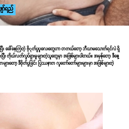
ျော်ရည်
ောင်ပြီး ခေါ်နေကြတဲ့ ဗိုုက်ပူပူလေးတွေဟာ တကယ်တော့ ဘီယာမသောက်ရင်လဲ ရှိ
ြီး ကိုယ်လက်လှုပ်ရှားမှုများတဲ့သူတွေမှာ အဖြစ်များပါတယ်။ အမှန်တော့ ဒီနေ့
ူကများတော့ ဒီဗိုက်ပူခြင်း ပြဿနာက လူတော်တော်များများမှာ အဖြစ်များတဲ့