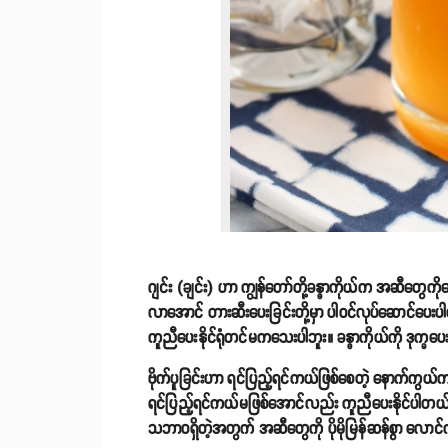
ဂျင်း (ချင်း) ဟာ ကျွန်တော်တို့ခန္ဓာကိုယ်က အဆီတွေကို
လာအောင် တားဆီးပေးခြင်းတို့မှာ ပါဝင်လုပ်ဆောင်ပေးပါတ
ကူညီပေးနိုင်ရုံတင်မကသေးပါဘူး။ ခန္ဓာကိုယ်ကို ဒုက္ခပ
ဗိုက်ပူခြင်းဟာ ရင်ပြည့်ရင်ကယ်ဖြစ်စေတဲ့ နောက်ကွယ်
ရင်ပြည့်ရင်ကယ်မဖြစ်အောင်လည်း ကူညီပေးနိုင်ပါတယ်။ 
သဘာဝရှိတဲ့အတွက် အဆီတွေကို ပိုမိုမြန်ဆန်စွာ လောင်က