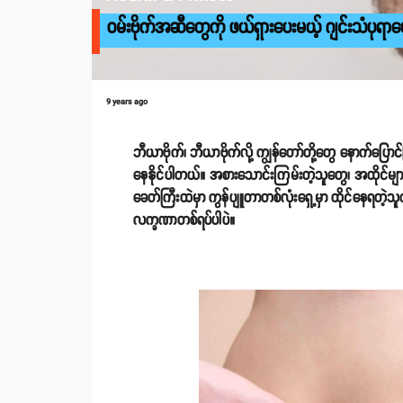
ဝမ်းဗိုက်အဆီတွေကို ဖယ်ရှားပေးမယ့် ဂျင်းသံပုရာဖ
9 years ago
ဘီယာဗိုက်၊ ဘီယာဗိုက်လို့ ကျွန်တော်တို့တွေ နောက်ပြ
နေနိုင်ပါတယ်။ အစားသောင်းကြမ်းတဲ့သူတွေ၊ အထိုင်များပ
ခေတ်ကြီးထဲမှာ ကွန်ပျူတာတစ်လုံးရှေ့မှာ ထိုင်နေရတဲ့သ
လက္ခဏာတစ်ရပ်ပါပဲ။