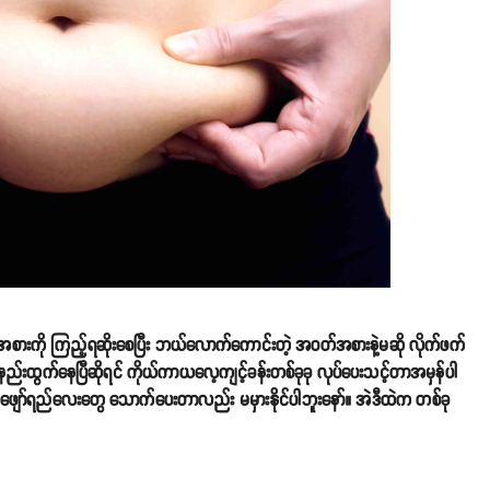
ုးအစားကို ကြည့်ရဆိုးစေပြီး ဘယ်လောက်ကောင်းတဲ့ အဝတ်အစားနဲ့မဆို လိုက်ဖက်
နည်းထွက်နေပြီဆိုရင် ကိုယ်ကာယလေ့ကျင့်ခန်းတစ်ခုခု လုပ်ပေးသင့်တာအမှန်ပါ
 ဖျော်ရည်လေးတွေ သောက်ပေးတာလည်း မမှားနိုင်ပါဘူးနော်။ အဲဒီထဲက တစ်ခု