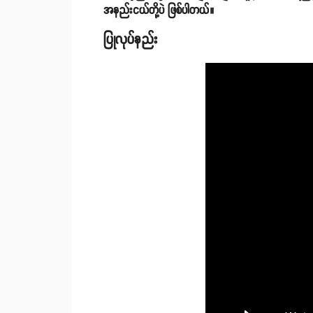
အနည်းငယ်တို့ပဲ ဖြစ်ပါတယ်။
ပြုလုပ်နည်း