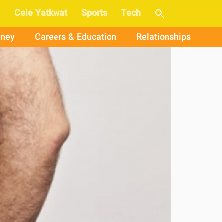
e
Cele Yatkwat
Sports
Tech
ney
Careers & Education
Relationships