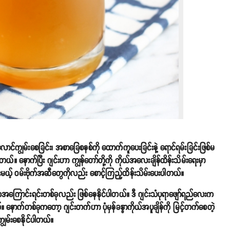
လောင်ကျွမ်းစေခြင်း၊ အစာခြေစနစ်ကို ထောက်ကူပေးခြင်းနဲ့ ရောင်ရမ်းခြင်းဖြစ်မ
ယ်။ နောက်ပြီး ဂျင်းဟာ ကျွန်တော်တို့ကို ကိုယ်အလေးချိန်ထိန်းသိမ်းရေးမှာ
ေးမယ့် ဝမ်းဗိုက်အဆီတွေကိုလည်း စောင့်ကြည့်ထိန်းသိမ်းပေးပါတယ်။
ကအကြောင်းရင်းတစ်ခုလည်း ဖြစ်နေနိုင်ပါတယ်။ ဒီ ဂျင်းသံပုရာဖျော်ရည်လေးက
နောက်တစ်ခုကတော့ ဂျင်းတက်ဟာ ပုံမှန်ခန္ဓာကိုယ်အပူချိန်ကို မြင့်တက်စေတဲ့
ျွမ်းစေနိုင်ပါတယ်။