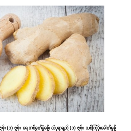
း (၁) ဇွန်း၊ ရေ တစ်ခွက်ခွဲခန့်၊ သံပုရာရည် (၁) ဇွန်း၊ သစ်ကြံပိုးခေါက်မှုန့်