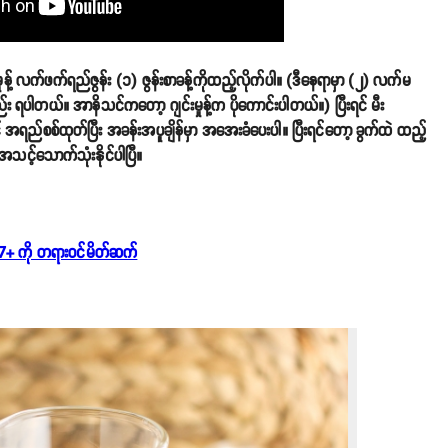
်းမှုန့် လက်ဖက်ရည်ဇွန်း (၁) ဇွန်းစာခန့်ကိုထည့်လိုက်ပါ။ (ဒီနေရာမှာ (၂) လက်မ
ည်း ရပါတယ်။ အာနိသင်ကတော့ ဂျင်းမှုန့်က ပိုကောင်းပါတယ်။) ပြီးရင် မီး
ီးရင် အရည်စစ်ထုတ်ပြီး အခန်းအပူချိန်မှာ အအေးခံပေးပါ။ ပြီးရင်တော့ ခွက်ထဲ ထည့်
ီး အသင့်သောက်သုံးနိုင်ပါပြီ။
+ ကို တရားဝင်မိတ်ဆက်