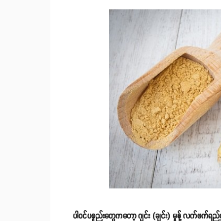
ပါဝင်ပစ္စည်းတွေကတော့ ဂျင်း (ချင်း) မှုန့် လက်ဖက်ရည်ဇွန်