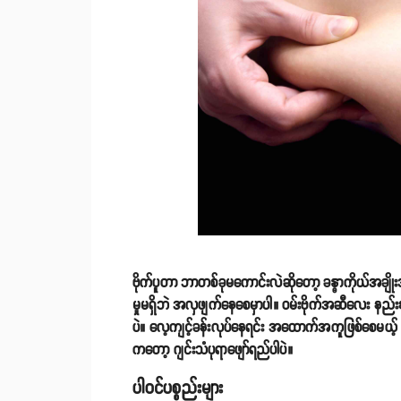
ဗိုက်ပူတာ ဘာတစ်ခုမကောင်းလဲဆိုတော့ ခန္ဓာကိုယ်အချိ
မှုမရှိဘဲ အလှဖျက်နေစေမှာပါ။ ဝမ်းဗိုက်အဆီလေး နည်း
ပဲ။ လေ့ကျင့်ခန်းလုပ်နေရင်း အထောက်အကူဖြစ်စေမယ့်
ကတော့ ဂျင်းသံပုရာဖျော်ရည်ပါပဲ။
ပါဝင်ပစ္စည်းများ