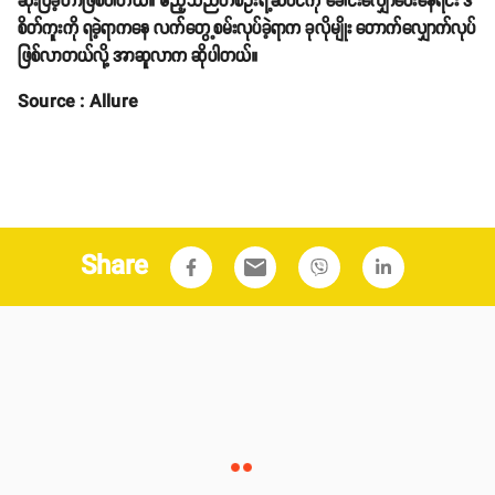
ဆိုးပြခဲ့တာဖြစ်ပါတယ်။ ဧည့်သည်တစ်ဦးရဲ့ဆံပင်ကို ခေါင်းလျှော်ပေးနေရင်း ဒီ
စိတ်ကူးကို ရခဲ့ရာကနေ လက်တွေ့စမ်းလုပ်ခဲ့ရာက ခုလိုမျိုး တောက်လျှောက်လုပ်
ဖြစ်လာတယ်လို့ အာဆူလာက ဆိုပါတယ်။
Source : Allure
Share
email