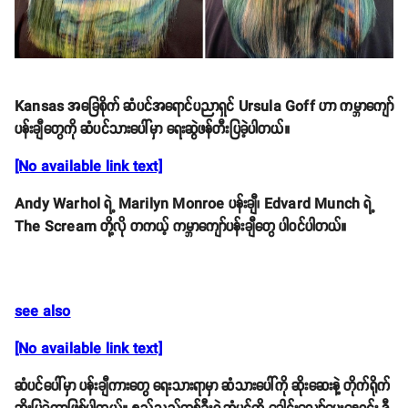
Kansas အခြေစိုက် ဆံပင်အရောင်ပညာရှင် Ursula Goff ဟာ ကမ္ဘာကျော်
ပန်းချီတွေကို ဆံပင်သားပေါ်မှာ ရေးဆွဲဖန်တီးပြခဲ့ပါတယ်။
[No available link text]
Andy Warhol ရဲ့ Marilyn Monroe ပန်းချီ၊ Edvard Munch ရဲ့
The Scream တို့လို တကယ့် ကမ္ဘာကျော်ပန်းချီတွေ ပါဝင်ပါတယ်။
see also
[No available link text]
ဆံပင်ပေါ်မှာ ပန်းချီကားတွေ ရေးသားရာမှာ ဆံသားပေါ်ကို ဆိုးဆေးနဲ့ တိုက်ရိုက်