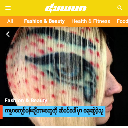
search
All
Fashion & Beauty
Health & Fitness
Food
arrow_back_ios
Fashion & Beauty
ကမ္ဘာကျော်ပန်းချီကားတွေကို ဆံပင်ပေါ်မှာ ရေးဆွဲခဲ့သူ