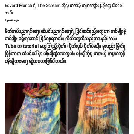
Edvard Munch ရဲ့ The Scream တို့လို တကယ့် ကမ္ဘာကျော်ပန်းချီတွေ ပါဝင်ပါ
တယ်။
9 years ago
မိတ်ကပ်ပညာရှင်တွေ၊ ဆံပင်ပညာရှင်တွေရဲ့ ပြင်ဆင်နည်းတွေဟာ တစ်မျိုးနဲ့
တစ်မျိုး မရိုးရအောင် မြင်နေရတယ်။ ကိုယ်တွေဆိုသည်မှာလည်း You
Tube က tutorial တွေကြည့်လိုက်၊ လိုက်လုပ်လိုက်ပဲပေါ့။ ခုလည်း မြင်ရ
ပြန်တာက ဆံပင်ပေါ်မှာ ပန်းချီဆွဲတာတွေပါ။ ပန်းချီကိုမှ တကယ့် ကမ္ဘာကျော်
ပန်းချီကားတွေ ဆွဲထားတာဖြစ်ပါတယ်။