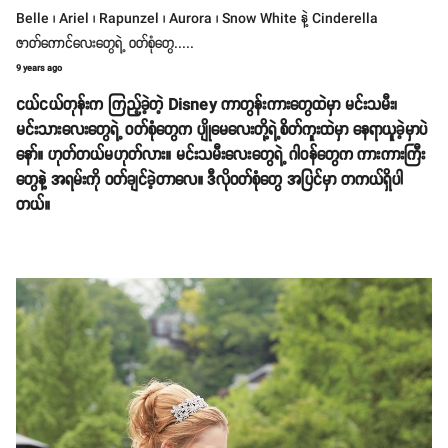
Belle ၊ Ariel ၊ Rapunzel ၊ Aurora ၊ Snow White နဲ့ Cinderella
ဇာတ်ကောင်လေးတွေရဲ့ ဝတ်စုံတွေ.....
9 years ago
ငယ်ငယ်တုန်းက ကြည့်ခဲ့တဲ့ Disney ကာတွန်းကားတွေထဲမှာ မင်းသမီး၊
မင်းသားလေးတွေရဲ့ ဝတ်စုံတွေက ပျိုမေလေးတို့ရဲ့စိတ်ကူးထဲမှာ နေရာယူခဲ့မှာပဲ
နော်။ ဟုတ်တယ်မဟုတ်လား။ မင်းသမီးလေးတွေရဲ့ ဂါဝန်တွေက ကားကားကြီး
တွေနဲ့ အရမ်းကို ဝတ်ချင်ခဲ့တာလေ။ ဒီလိုဝတ်စုံတွေ အပြင်မှာ တကယ်ရှိပါ
တယ်။