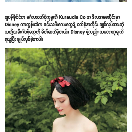
ဂျပန်နိုင်ငံက မင်္ဂလာဝတ်စုံကုမ္ပဏီ Kuraudia Co က ဒီလအစောပိုင်းမှာ
Disney ကာတွန်းထဲက မင်းသမီးလေးတွေရဲ့ ဝတ်စုံအတိုင်း ချုပ်လုပ်ထားတဲ့
သတို့သမီးဂါဝန်တွေကို မိတ်ဆက်ခဲ့တယ်။ Disney နဲ့လည်း သဘောတူချက်
ရယူပြီး ချုပ်လုပ်ခဲ့တာပါ။