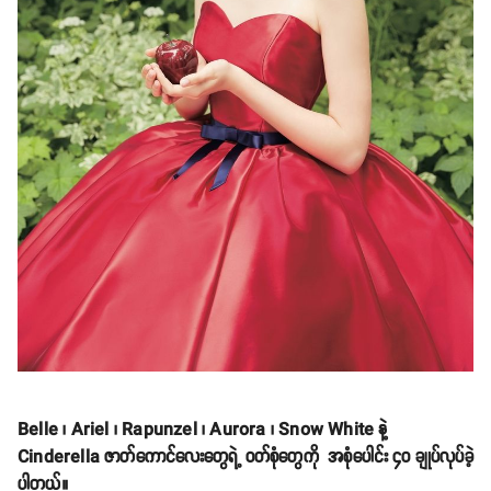
Belle ၊ Ariel ၊ Rapunzel ၊ Aurora ၊ Snow White နဲ့
Cinderella ဇာတ်ကောင်လေးတွေရဲ့ ဝတ်စုံတွေကို အစုံပေါင်း ၄၀ ချုပ်လုပ်ခဲ့
ပါတယ်။