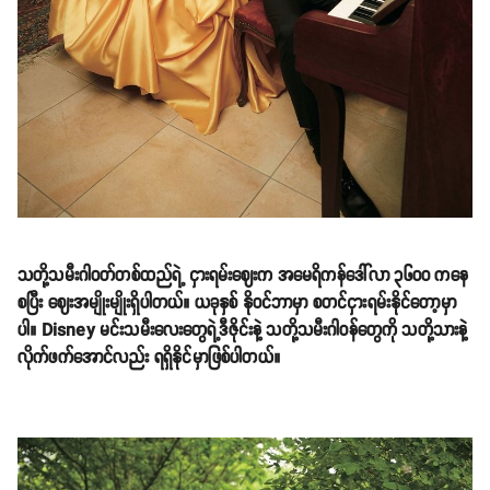
သတို့သမီးဂါဝတ်တစ်ထည်ရဲ့ ငှားရမ်းဈေးက အမေရိကန်ဒေါ်လာ ၃၆၀၀ ကနေ
စပြီး ဈေးအမျိုးမျိုးရှိပါတယ်။ ယခုနှစ် နိုဝင်ဘာမှာ စတင်ငှားရမ်းနိုင်တော့မှာ
ပါ။ Disney မင်းသမီးလေးတွေရဲ့ဒီဇိုင်းနဲ့ သတို့သမီးဂါဝန်တွေကို သတို့သားနဲ့
လိုက်ဖက်အောင်လည်း ရရှိနိုင်မှာဖြစ်ပါတယ်။