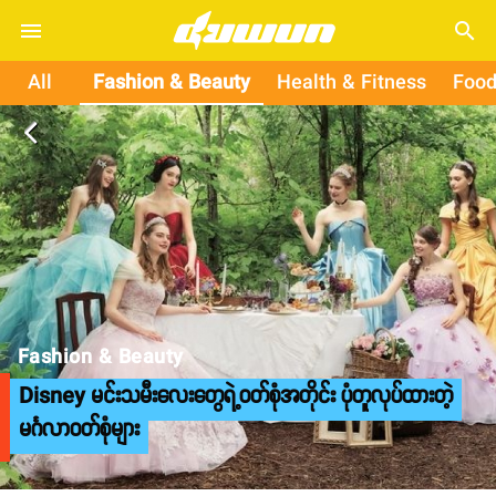
search
All
Fashion & Beauty
Health & Fitness
Food
arrow_back_ios
Fashion & Beauty
Disney မင်းသမီးလေးတွေရဲ့ဝတ်စုံအတိုင်း ပုံတူလုပ်ထားတဲ့
မင်္ဂလာဝတ်စုံများ