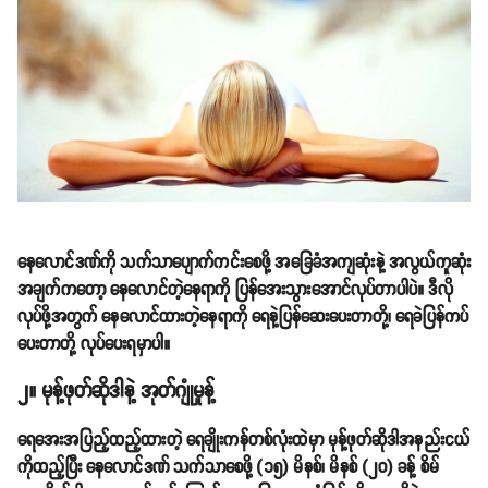
နေလောင်ဒဏ်ကို သက်သာပျောက်ကင်းစေဖို့ အခြေခံအကျဆုံးနဲ့ အလွယ်ကူဆုံး
အချက်ကတော့ နေလောင်တဲ့နေရာကို ပြန်အေးသွားအောင်လုပ်တာပါပဲ။ ဒီလို
လုပ်ဖို့အတွက် နေလောင်ထားတဲ့နေရာကို ရေနဲ့ပြန်ဆေးပေးတာတို့၊ ရေခဲပြန်ကပ်
ပေးတာတို့ လုပ်ပေးရမှာပါ။
၂။ မုန့်ဖုတ်ဆိုဒါနဲ့ အုတ်ဂျုံမှုန့်
ရေအေးအပြည့်ထည့်ထားတဲ့ ရေချိုးကန်တစ်လုံးထဲမှာ မုန့်ဖုတ်ဆိုဒါအနည်းငယ်
ကိုထည့်ပြီး နေလောင်ဒဏ် သက်သာစေဖို့ (၁၅) မိနစ်၊ မိနစ် (၂၀) ခန့် စိမ်