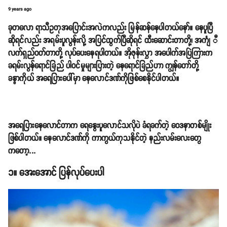
9 years ago
ခုတလော ရာသီဥတုအပြောင်းအလဲကလည်း မြန်ဆန်နေပါတယ်နော်။ နေပူပြီ
ဆိုရင်လည်း အရမ်းပူလွန်းလို့ အပြင်ထွက်ပြီဆိုရင် ထီးဆောင်းတာတို့၊ အင်္ကျ ီ
လက်ရှည်ဝတ်တာတို့ လုပ်ပေးနေရပါတယ်။ အိုဇုန်းလွှာ အပေါက်အပြဲကြားက
ခရမ်းလွန်ရောင်ခြည် ပါဝင်မှုများပြားတဲ့ နေရောင်ခြည်ဟာ ကျွန်တော်တို့
ခန္ဓာကိုယ် အရေပြားပေါ်မှာ နေလောင်ဒဏ်ကိုဖြစ်စေနိုင်ပါတယ်။
အရေပြားနေလောင်တာက ရေနွေးပူလောင်သလိုပဲ ခံရခက်တဲ့ ဝေဒနာတစ်မျိုး
ဖြစ်ပါတယ်။ နေလောင်ဒဏ်ကို ကာကွယ်ကုသနိုင်တဲ့ နည်းလမ်းလေးတွေ
ကတော့...
၁။ အေးအောင် ပြန်လုပ်ပေးပါ