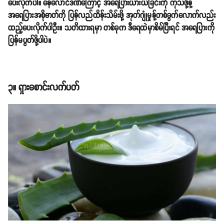
ပေးလိုက်ပါ။ နေလောင်ဒဏ်ကြောင့် အရေပြားယားယံခြင်းကို ကုသဖို့နဲ့
အရေပြားအစိုဓာတ်ကို ပြန်လည်ထိန်းသိမ်းဖို့ အုတ်ဂျုံမှုန့်တစ်ခွက်လောက်လည်း
ထည့်ပေးလိုက်ပါဦး။ သတိထားရမှာ တစ်ခုက ဒီရေထဲမှာစိမ်ပြီးရင် အရေပြားကို
ပြန်မပွတ်ဖို့ပါပဲ။
၃။ ရှားစောင်းလက်ပတ်