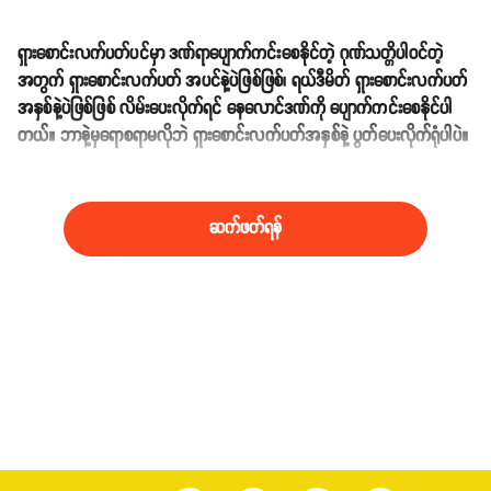
ရှားစောင်းလက်ပတ်ပင်မှာ ဒဏ်ရာပျောက်ကင်းစေနိုင်တဲ့ ဂုဏ်သတ္တိပါဝင်တဲ့
အတွက် ရှားစောင်းလက်ပတ် အပင်နဲ့ပဲဖြစ်ဖြစ်၊ ရယ်ဒီမိတ် ရှားစောင်းလက်ပတ်
အနှစ်နဲ့ပဲဖြစ်ဖြစ် လိမ်းပေးလိုက်ရင် နေလောင်ဒဏ်ကို ပျောက်ကင်းစေနိုင်ပါ
တယ်။ ဘာနဲ့မှရောစရာမလိုဘဲ ရှားစောင်းလက်ပတ်အနှစ်နဲ့ ပွတ်ပေးလိုက်ရုံပါပဲ။
ဆက်ဖတ်ရန်