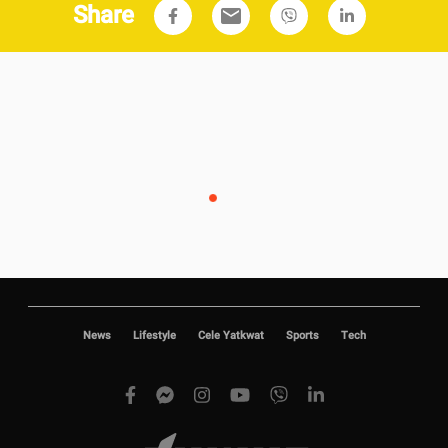
Share
email
News
Lifestyle
Cele Yatkwat
Sports
Tech