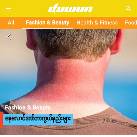
search
All
Fashion & Beauty
Health & Fitness
Food
arrow_back_ios
Fashion & Beauty
နေလောင်ဒဏ်ကာကွယ်နည်းများ