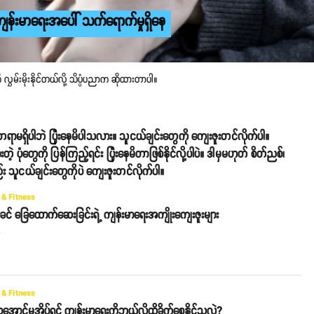
ျန်းမာရေးအပေါ် သက်ရောက်မှုရှိနေ
ှမ်းမိုးနိုင်တယ်လို့ သိပ္ပံပညာက ဆိုထားတာပါ။
ံတရာမရှိပါဘဲ ပြုံးနေမိပါသလား။ သူငယ်ချင်းတွေကို ကျေးဇူးတင်လိုက်ပါ။
ပုံတွေကို ပြန်ကြည့်ရင်း ပြုံးနေမိတာဖြစ်နိုင်လို့ပါပဲ။ ဒါမှမဟုတ် စိတ်ညစ်၊
း သူငယ်ချင်းတွေကိုပဲ ကျေးဇူးတင်လိုက်ပါ။
 & Fitness
င် ခြေထောက်ဆေးခြင်းရဲ့ ကျန်းမာရေးအကျိုးကျေးဇူးများ
o
 & Fitness
ဝအောင်မအိပ်ရင် ကျန်းမာရေးကိုဘယ်လိုထိခိုက်စေနိုင်သလဲ?