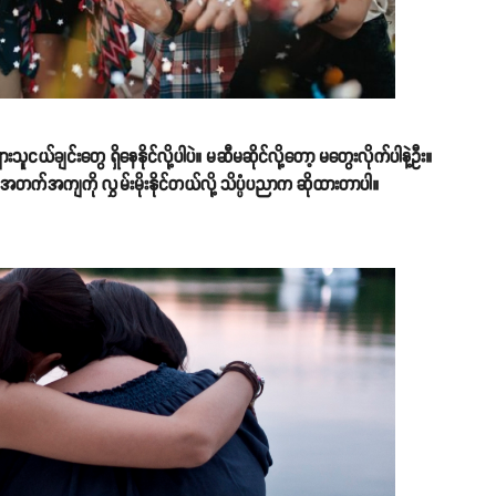
းသူငယ်ချင်းတွေ ရှိနေနိုင်လို့ပါပဲ။ မဆီမဆိုင်လို့တော့ မတွေးလိုက်ပါနဲ့ဦး။
 အတက်အကျကို လွှမ်းမိုးနိုင်တယ်လို့ သိပ္ပံပညာက ဆိုထားတာပါ။