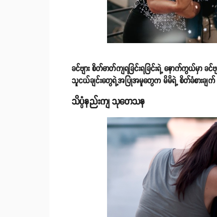
ခင်ဗျား စိတ်ဓာတ်ကျရခြင်းရခြင်းရဲ့ နောက်ကွယ်မှာ ခင်ဗျာ
သူငယ်ချင်းတွေရဲ့အပြုအမူတွေက မိမိရဲ့ စိတ်ခံစားချက်
သိပ္ပံနည်းကျ သုတေသန