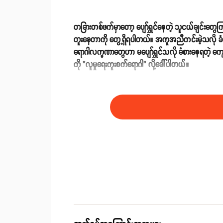
တခြားတစ်ဖက်မှာတော့ ပျော်ရွှင်နေတဲ့ သူငယ်ချင်းတွေကြာ
တူးနေတာကို တွေ့ရှိရပါတယ်။ အကူအညီကင်းမဲ့သလို ခံစားရ
ရောဂါလက္ခဏာတွေဟာ မပျော်ရွှင်သလို ခံစားနေရတဲ့ ကျေ
ကို "လူမှုရေးကူးစက်ရောဂါ" လို့ခေါ်ပါတယ်။