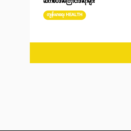
ဆက်စပ်အကြောင်းအရာများ
ကျန်းမာရေး HEALTH