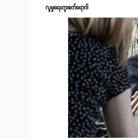
လူမှုရေးကူးစက်ရောဂါ