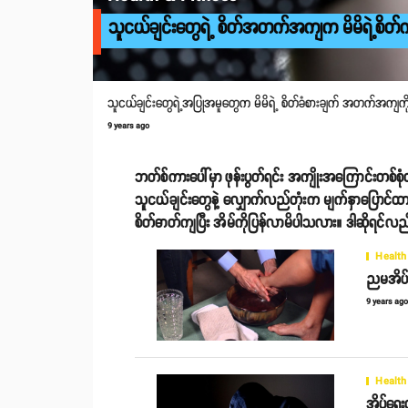
သူငယ်ချင်းတွေရဲ့ စိတ်အတက်အကျက မိမိရဲ့စိတ်က
သူငယ်ချင်းတွေရဲ့အပြုအမူတွေက မိမိရဲ့ စိတ်ခံစားချက် အတက်အကျကို လွ
9 years ago
ဘတ်စ်ကားပေါ်မှာ ဖုန်းပွတ်ရင်း အကျိုးအကြောင်းတစ်စု
သူငယ်ချင်းတွေနဲ့ လျှောက်လည်တုံးက မျက်နှာပြောင်ထားတဲ့ 
စိတ်ဓာတ်ကျပြီး အိမ်ကိုပြန်လာမိပါသလား။ ဒါဆိုရင်လည်
Health
ညမအိပ်ခ
9 years ag
Health
အိပ်ရေး