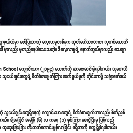
ယ်ထဲမှာ ဖော်ပြထားတဲ့ လေ့လာမှုတစ်ခုက ထုတ်ဖော်ထားတာက လူတစ်ယောက်
ေါ်မှာလည်း မူတည်နေပါသေးသတဲ့။ ဒီလေ့လာမှုရဲ့ နောက်ကွယ်မှာလည်း သေချာ
High School ကျောင်းသား (၂၁၉၄) ယောက်ကို ဆာဗေးဆင်းခဲ့ရပါတယ်။ သုတေသီ
သူငယ်ချင်းတွေရဲ့ စိတ်ခံစားချက်ကြား ဆက်နွယ်မှုကို တိုင်းတာဖို့ သင်္ချာမော်ဒယ်
တဲ့ သူငယ်ချင်းတွေရှိနေတဲ့ ကျောင်းသားတွေရဲ့ စိတ်ခံစားချက်ဟာလည်း စိတ်ညစ်
ပါတယ်။ ဒါ့အပြင် အချိန် (၆) လ ကနေ (၁) နှစ်ကြား စောင့်ပြီးမှ ပြန်လည်
ထူးထူးခြားခြား တိုးတက်ကောင်းမွန်လာခြင်း မရှိတာကို တွေ့ရှိခဲ့ရပါတယ်။