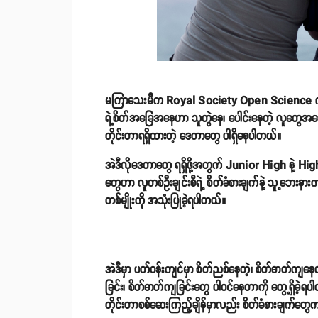
မကြာသေးမီက Royal Society Open Science ဂျာန
ရဲ့စိတ်အခြေအနေဟာ သူတွဲနေ၊ ပေါင်းနေတဲ့ လူတွေအပ
တိုင်းတာရရှိထားတဲ့ ဒေတာတွေ ပါရှိနေပါတယ်။
အဲဒီလိုဒေတာတွေ ရရှိဖို့အတွက် Junior High နဲ့ 
တွေဟာ လူတစ်ဦးချင်းစီရဲ့ စိတ်ခံစားချက်နဲ့ သူ့ဘေးနားက 
တစ်မျိုးကို အသုံးပြုခဲ့ရပါတယ်။
အဲဒီမှာ ပတ်ဝန်းကျင်မှာ စိတ်ညစ်နေတဲ့၊ စိတ်ဓာတ်ကျနေ
ခြင်း၊ စိတ်ဓာတ်ကျခြင်းတွေ ပါဝင်နေတာကို တွေ့ရှိခဲ့ရ
တိုင်းတာစစ်ဆေးကြည့်ချိန်မှာလည်း စိတ်ခံစားချက်တွေက 