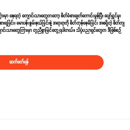
းမှာ နေရတဲ့ ကျောင်းသားတွေကတော့ စိတ်ခံစားချက်ကောင်းမွန်ပြီး ပျော်ရွှင်မူး
ခြင်း၊ မောပန်းနွမ်းနယ်ခြင်းနဲ့ အရာရာကို စိတ်ကုန်နေမိခြင်း အစရှိတဲ့ စိတ်ကျ
ာင်းသားတွေကြားမှာ တူညီစွာမြင်တွေ့ရပါတယ်။ သိပ္ပံပညာရှင်တွေက ဒီဖြစ်စဉ်
ဆက်ဖတ်ရန်