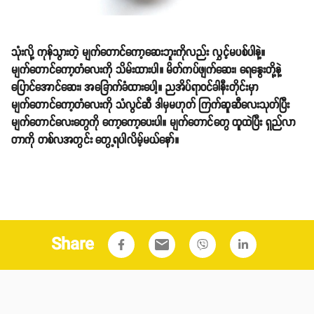
သုံးလို့ ကုန်သွားတဲ့ မျက်တောင်ကော့ဆေးဘူးကိုလည်း လွှင့်မပစ်ပါနဲ့။
မျက်တောင်ကော့တံလေးကို သိမ်းထားပါ။ မိတ်ကပ်ဖျက်ဆေး၊ ရေနွေးတို့နဲ့
ပြောင်အောင်ဆေး၊ အခြောက်ခံထားပေါ့။ ညအိပ်ရာဝင်ခါနီးတိုင်းမှာ
မျက်တောင်ကော့တံလေးကို သံလွင်ဆီ ဒါမှမဟုတ် ကြက်ဆူဆီလေးသုတ်ပြီး
မျက်တောင်လေးတွေကို ကော့ကော့ပေးပါ။ မျက်တောင်တွေ ထူထဲပြီး ရှည်လာ
တာကို တစ်လအတွင်း တွေ့ရပါလိမ့်မယ်နော်။
Share
email