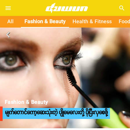
search
All
Fashion & Beauty
Health & Fitness
Food
arrow_back_ios
Fashion & Beauty
မျက်တောင်ကော့ဆေးသုံးတဲ့ ပျိုမေလေးတို့ ပိုပြီးလှစေဖို့