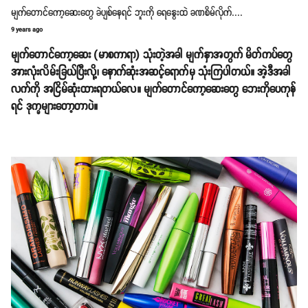
မျက်တောင်ကော့ဆေးတွေ ခဲပျစ်နေရင် ဘူးကို ရေနွေးထဲ ခဏစိမ်လိုက်....
9 years ago
မျက်တောင်ကော့ဆေး (မာစကာရာ) သုံးတဲ့အခါ မျက်နှာအတွက် မိတ်ကပ်တွေ
အားလုံးလိမ်းခြယ်ပြီးလို့၊ နောက်ဆုံးအဆင့်ရောက်မှ သုံးကြပါတယ်။ အဲ့ဒီအခါ
လက်ကို အငြိမ်ဆုံးထားရတယ်လေ။ မျက်တောင်ကော့ဆေးတွေ ဘေးကိုပေကုန်
ရင် ဒုက္ခများတော့တာပဲ။