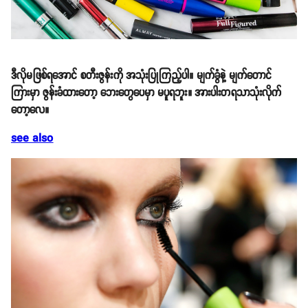
ဒီလိုမဖြစ်ရအောင် စတီးဇွန်းကို အသုံးပြုကြည့်ပါ။ မျက်ခွံနဲ့ မျက်တောင်
ကြားမှာ ဇွန်းခံထားတော့ ဘေးတွေပေမှာ မပူရဘူး။ အားပါးတရသာသုံးလိုက်
တော့လေ။
see also