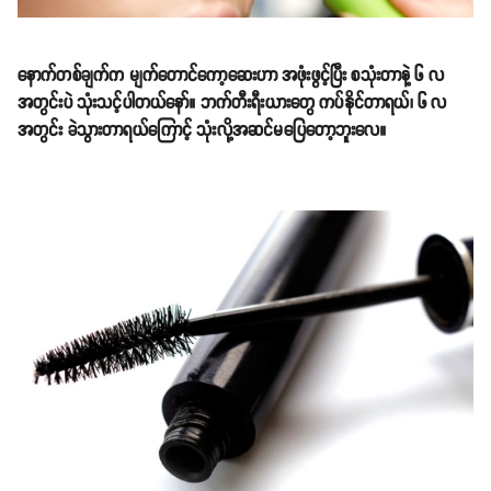
နောက်တစ်ချက်က မျက်တောင်ကော့ဆေးဟာ အဖုံးဖွင့်ပြီး စသုံးတာနဲ့ ၆ လ
အတွင်းပဲ သုံးသင့်ပါတယ်နော်။ ဘက်တီးရီးယားတွေ ကပ်နိုင်တာရယ်၊ ၆ လ
အတွင်း ခဲသွားတာရယ်ကြောင့် သုံးလို့အဆင်မပြေတော့ဘူးလေ။