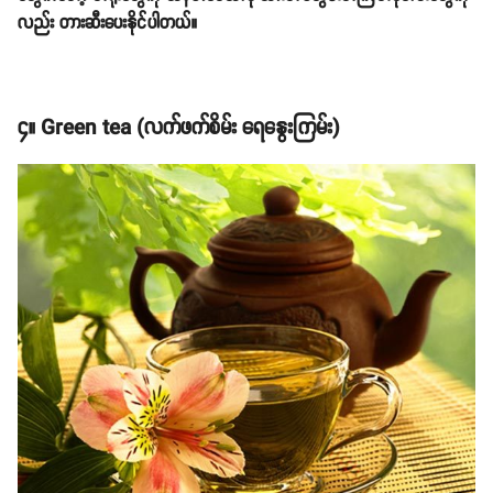
လည်း တားဆီးပေးနိုင်ပါတယ်။
၄။ Green tea (လက်ဖက်စိမ်း ရေနွေးကြမ်း)