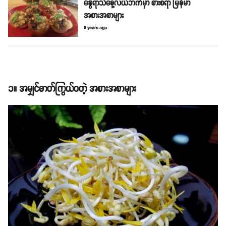
နွေရာသီနေ့လယ်ဘက်မှာ စားစရာ မြန်မာ
အစားအစာများ
8 years ago
၁။ အမျှင်ဓာတ်ကြွယ်ဝတဲ့ အစားအစာများ