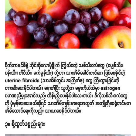
ဗိုက်တာမင်စီနဲ့ ဘိုင်အိုဗလာဗိုနွိုက် ကြွယ်ဝတဲ့ သစ်သီးဝလံတွေ (စပျစ်သီး၊
ပန်းသီး၊ ကီဝီသီး၊ မက်မွန်သီး) တို့ဟာ သားအိမ်ခေါင်းကင်ဆာ ဖြစ်စေနိုင်တဲ့
uterine fibroids (သားအိမ်တွင်း အကြိတ်ဖု) တွေ ကြီးထွားခြင်းကို
တားဆီးပေးနိုင်ပါတယ်။ နောက်ပြီး သူတို့က ခန္ဓာကိုယ်ထဲမှာ estrogen
ပမာဏညီမျှအောင်လည်း ထိန်းညှိပေးနိုင်ပါသေးတယ်။ ဒီလိုသစ်သီးဝလံတွေ
ကို ပုံမှန်စားပေးမယ်ဆိုရင် သားအိမ်ကျန်းမာရေးအတွက် အကျိုးရှိစေရုံတင်မက
အိမ်ထောင်ရေးကိုလည်း သာယာစေနိုင်ပါတယ်။
၃။ နို့ထွက်ပစ္စည်းများ