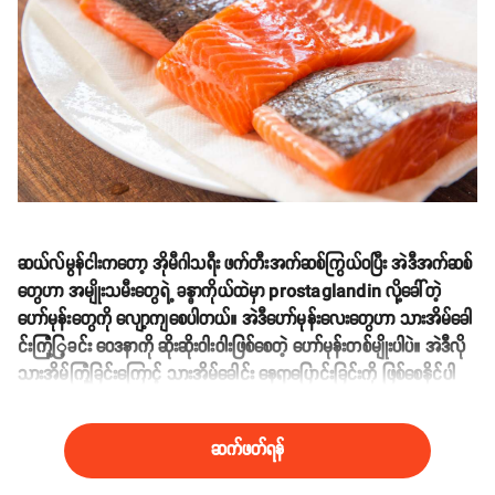
ဆယ်လ်မွန်ငါးကတော့ အိုမီဂါသရီး ဖက်တီးအက်ဆစ်ကြွယ်ဝပြီး အဲဒီအက်ဆစ်
တွေဟာ အမျိုးသမီးတွေရဲ့ ခန္ဓာကိုယ်ထဲမှာ prostaglandin လို့ခေါ်တဲ့
ဟော်မုန်းတွေကို လျော့ကျစေပါတယ်။ အဲဒီဟော်မုန်းလေးတွေဟာ သားအိမ်ခေါ
င်းကြုံ့ြ့ခင်း ဝေဒနာကို ဆိုးဆိုးဝါးဝါးဖြစ်စေတဲ့ ဟော်မုန်းတစ်မျိုးပါပဲ။ အဲဒီလို
သားအိမ်ကြုံ့ခြင်းကြောင့် သားအိမ်ခေါင်း နေရာပြောင်းခြင်းကို ဖြစ်စေနိုင်ပါ
တယ်။
ဆက်ဖတ်ရန်