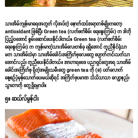
သားအိမ်ကျန်းမာရေးအတွက် လိုအပ်တဲ့ နောက်ထပ်အရာတစ်မျိုးကတော့
antioxidant ဖြစ်ပြီး Green tea (လက်ဖက်စိမ်း ရေနွေးကြမ်း) က ဒါကို
ပြည့်ဝအောင် စွမ်းဆောင်ပေးနိုင်ပါတယ်။ Green tea (လက်ဖက်စိမ်း
ရေနွေးကြမ်း) က ကျန်းမာတဲ့သားအိမ်လေးတစ်ခု ရရှိအောင် ကူညီနိုင်ရုံသာ
မက သားအိမ်ထဲမှာ သားအိမ်ခေါင်းအကြိတ်ဖုလေးတွေ ပျောက်ကင်းသက်သာ
အောင်လည်း ကူညီပေးနိုင်ပါတယ်။ အာဟာရဗေဒ ပညာရှင်တွေအရ သားအိမ်
ခေါင်းအကြိတ်ဖု ရှိတဲ့အမျိုးသမီးတွေ green tea ကို (၈) ပတ်လောက်
နေ့စဉ်ပုံမှန်သောက်ပေးမယ်ဆိုရင် အကြိတ်ဖုပမာဏ သိသိသာသာ လျော့နည်း
သွားတာကို တွေ့ရှိရမှာပါ။
၅။ ဆယ်လ်မွန်ငါး