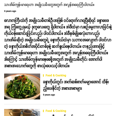
သားအိမ်ကျန်းမာရေးဟာ အမျိုးသမီးတွေအတွက် အလွန်အရေးကြီးပါတယ်။
6 years ago
လောကကြီးထဲကို အမျိုးသမီးတစ်ဦးအဖြစ် ဝင်ရောက်လာရပြီဆိုရင် ခန္ဓာဗေဒ
အရ ကြုံတွေ့ရမယ့် ဒုက္ခလေးတွေ ရှိပါတယ်။ အဲဒီထဲမှာ လစဉ်ဓမ္မတာလာခြင်းနဲ့
ကိုယ်ဝန်ဆောင်ရခြင်းလည်း ပါဝင်ပါတယ်။ အဲဒီနှစ်မျိုးစလုံးဟာလည်း
သားအိမ်ဆိုတဲ့ အမျိုးသမီးတွေရဲ့ ခန္ဓာကိုယ်ထဲမှာ သဘာဝအလျောက် ပါဝင်လာ
တဲ့ ခန္ဓာကိုယ်အစိတ်အပိုင်းတစ်ခုနဲ့ ဆက်နွယ်နေပါတယ်။ တနည်းအားဖြင့်
သားအိမ်ကျန်းမာရေးဟာ အမျိုးသမီးတွေအတွက် အလွန်အရေးကြီးပါတယ်။
ဒါကြောင့် သားအိမ်ကျန်းမာနေစေဖို့အတွက် အမျိုးသမီးတိုင်း အောက်ပါ
အစားအသောက်တွေကို စားသုံးပေးသင့်ပါတယ်။
Food & Cooking
ခန္ဓာကိုယ်တွင်း အက်ဆစ်ဓာတ်မများအောင် ထိန်း
ညှိပေးနိုင်တဲ့ အစားအစာများ
6 years ago
Food & Cooking