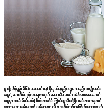
နွားနို့၊ ဒိန်ချဉ်၊ ဒိန်ခဲ၊ ထောပတ်စတဲ့ နို့ထွက်ပစ္စည်းတွေဟာလည်း အမျိုးသမီး
တွေရဲ့ သားအိမ်ကျန်းမာရေးအတွက် အရေးပါပါတယ်။ အဲဒီအစားအသောက်
တွေမှာ ကယ်လ်ဆီယမ်နဲ့ ဗိုက်တာမင်ဒီ ကြွယ်ဝစွာပါဝင်ပြီး အဲဒီအာဟာရဓာတ်
တွေကတော့ အရိုးတွေကို သန်မာစေသလို သားအိမ်တွင်းအကြိတ်ဖုလေးတွေကို