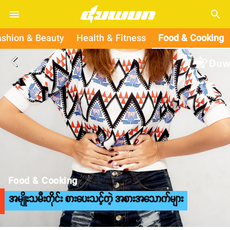
search
ashion & Beauty
Health & Fitness
Food & Cooking
arrow_back_ios
Food & Cooking
အမျိုးသမီးတိုင်း စားပေးသင့်တဲ့ အစားအသောက်များ