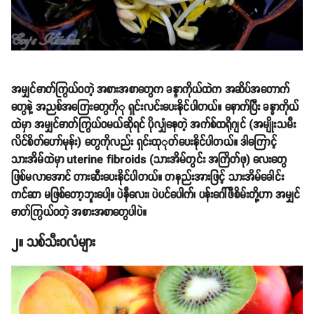
အမျှင်ဓာတ်ကြွယ်ဝတဲ့ အစားအစာတွေက ခန္ဓာကိုယ်ထဲက အဆိပ်အတောက်
တွေနဲ့ အညစ်အကြေးတွေကိုု ရှင်းလင်းပေးနိုင်ပါတယ်။ နောက်ပြီး ခန္ဓာကိုယ်
ထဲမှာ အမျှင်ဓာတ်ကြွယ်ဝမယ်ဆိုရင် ပိုလျှံနေတဲ့ အက်စ်ထရိုဂျင် (အမျိုးသမီး
လိင်စိတ်ဟော်မုန်း) တွေကိုလည်း ရှင်းထုုတ်ပေးနိုင်ပါတယ်။ ဒါကြောင့်
သားအိမ်ထဲမှာ uterine fibroids (သားအိမ်တွင်း အကြိတ်ဖု) လေးတွေ
ဖြစ်မလာအောင် တားဆီးပေးနိုင်ပါတယ်။ တနည်းအားဖြင့် သားအိမ်ခေါင်း
ကင်ဆာ မဖြစ်တော့ဘူးပေါ့။ ပဲနီလေး၊ ပဲပင်ပေါက်၊ ပန်းဂေါ်ဖီစိမ်းတို့ဟာ အမျှင်
ဓာတ်ကြွယ်ဝတဲ့ အစားအစာတွေပါပဲ။
၂။ သစ်သီးဝလံများ