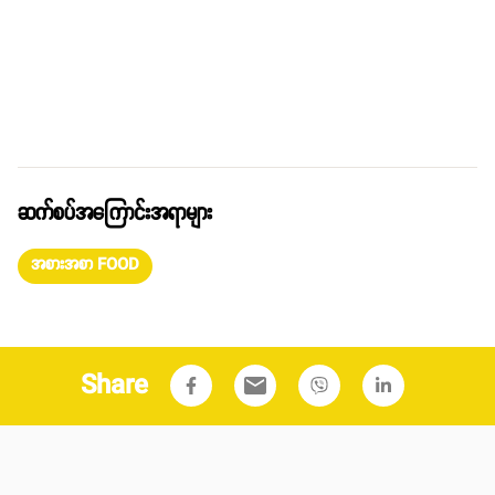
ဆက်စပ်အကြောင်းအရာများ
အစားအစာ FOOD
Share
email