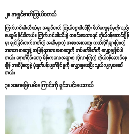
၂။ အမျှင်ဓာတ်ကြွယ်ဝတယ်
ကြက်ဟင်းခါးသီးထဲမှာ အမျှင်ဓာတ် ကြွယ်ဝစွာပါဝင်ပြီး စိတ်ကျေနပ်မှုကိုလည်း
ပေးစွမ်းနိုင်ပါတယ်။ ကြက်ဟင်းခါးသီးနဲ့ ထမင်းစားထားရင် ကိုယ်ဝန်ဆောင်ချိန်
မှာ ချင်ခြင်းတက်တတ်တဲ့ အဆီများတဲ့ အစားအစာတွေ၊ ကယ်လိုရီများပြားတဲ့
အစားအစာတွေနဲ့ အမြန်ရအစားအစာတွေကို တပ်မက်စိတ်ကို လျှော့ချနိုင်ပါ
တယ်။ နောက်ပိုင်းတော့ မိန်းကလေးအများစု လိုလားကြတဲ့ ကိုယ်ဝန်ဆောင်နေ
ချိန် အဆီပိုတွေနဲ့ ပုံပျက်ပန်းပျက်နိုင်မှုကို လျှော့ချပေးပြီး သွယ်လျလှပစေပါ
တယ်။
၃။ အစာခြေလမ်းကြောင်းကို ရှင်းလင်းပေးတယ်