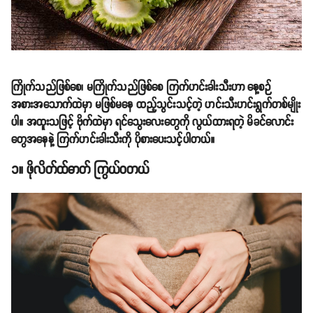
ကြိုက်သည်ဖြစ်စေ၊ မကြိုက်သည်ဖြစ်စေ ကြက်ဟင်းခါးသီးဟာ နေ့စဉ်
အစားအသောက်ထဲမှာ မဖြစ်မနေ ထည့်သွင်းသင့်တဲ့ ဟင်းသီးဟင်းရွက်တစ်မျိုး
ပါ။ အထူးသဖြင့် ဗိုက်ထဲမှာ ရင်သွေးလေးတွေကို လွယ်ထားရတဲ့ မိခင်လောင်း
တွေအနေနဲ့ ကြက်ဟင်းခါးသီးကို ပိုစားပေးသင့်ပါတယ်။
၁။ ဖိုလိတ်ထ်ဓာတ် ကြွယ်ဝတယ်