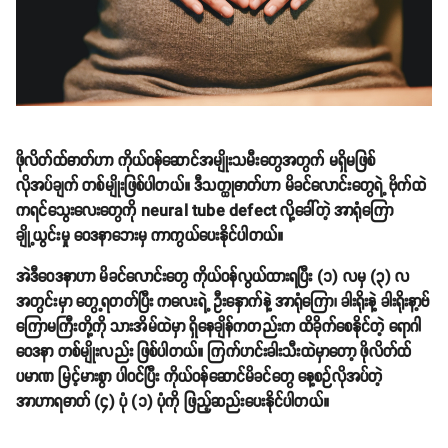
ဖိုလိတ်ထ်ဓာတ်ဟာ ကိုယ်ဝန်ဆောင်အမျိုးသမီးတွေအတွက် မရှိမဖြစ်
လိုအပ်ချက် တစ်မျိုးဖြစ်ပါတယ်။ ဒီသတ္ထုဓာတ်ဟာ မိခင်လောင်းတွေရဲ့ ဗိုက်ထဲ
ကရင်သွေးလေးတွေကို neural tube defect လို့ခေါ်တဲ့ အာရုံကြော
ချို့ယွင်းမှု ဝေဒနာဘေးမှ ကာကွယ်ပေးနိုင်ပါတယ်။
အဲဒီဝေဒနာဟာ မိခင်လောင်းတွေ ကိုယ်ဝန်လွယ်ထားရပြီး (၁) လမှ (၃) လ
အတွင်းမှာ တွေ့ရတတ်ပြီး ကလေးရဲ့ ဦးနှောက်နဲ့ အာရုံကြော၊ ခါးရိုးနဲ့ ခါးရိုးနာ့ဗ်
ကြောမကြီးတို့ကို သားအိမ်ထဲမှာ ရှိနေချိန်ကတည်းက ထိခိုက်စေနိုင်တဲ့ ရောဂါ
ဝေဒနာ တစ်မျိုးလည်း ဖြစ်ပါတယ်။ ကြက်ဟင်းခါးသီးထဲမှာတော့ ဖိုလိတ်ထ်
ပမာဏ မြင့်မားစွာ ပါဝင်ပြီး ကိုယ်ဝန်ဆောင်မိခင်တွေ နေ့စဉ်လိုအပ်တဲ့
အာဟာရဓာတ် (၄) ပုံ (၁) ပုံကို ဖြည့်ဆည်းပေးနိုင်ပါတယ်။