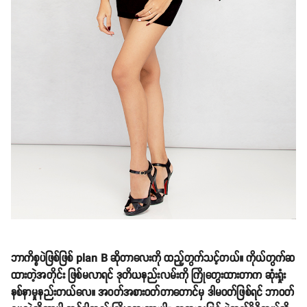
ဘာကိစ္စပဲဖြစ်ဖြစ် plan B ဆိုတာလေးကို ထည့်တွက်သင့်တယ်။ ကိုယ်တွက်ဆ
ထားတဲ့အတိုင်း ဖြစ်မလာရင် ဒုတိယနည်းလမ်းကို ကြိုတွေးထားတာက ဆုံးရှုံး
နစ်နာမှုနည်းတယ်လေ။ အဝတ်အစားဝတ်တာတောင်မှ ဒါမဝတ်ဖြစ်ရင် ဘာဝတ်