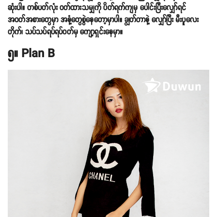
ဆုံးပါ။ တစ်ပတ်လုံး ဝတ်ထားသမျှကို ပိတ်ရက်ကျမှ ပေါင်းပြီးလျှော်ရင်
အဝတ်အစားတွေမှာ အနံ့တွေစွဲနေတော့မှာပါ။ ချွတ်တာနဲ့ လျှော်ပြီး မီးပူလေး
တိုက်၊ သပ်သပ်ရပ်ရပ်ဝတ်မှ ကျော့ရှင်းနေမှာ။
၅။ Plan B