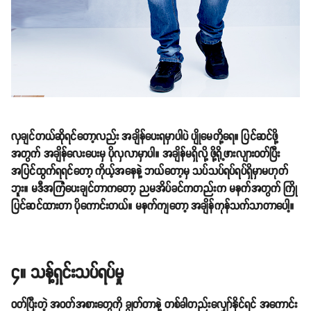
လှချင်တယ်ဆိုရင်တော့လည်း အချိန်ပေးရမှာပါပဲ ပျိုမေတို့ရေ။ ပြင်ဆင်ဖို့
အတွက် အချိန်လေးပေးမှ ပိုလှလာမှာပါ။ အချိန်မရှိလို့ ဖို့ရို့ဖားလျားဝတ်ပြီး
အပြင်ထွက်ရရင်တော့ ကိုယ့်အနေနဲ့ ဘယ်တော့မှ သပ်သပ်ရပ်ရပ်ရှိမှာမဟုတ်
ဘူး။ မဒီအကြံပေးချင်တာကတော့ ညမအိပ်ခင်ကတည်းက မနက်အတွက် ကြို
ပြင်ဆင်ထားတာ ပိုကောင်းတယ်။ မနက်ကျတော့ အချိန်ကုန်သက်သာတာပေါ့။
၄။ သန့်ရှင်းသပ်ရပ်မှု
ဝတ်ပြီးတဲ့ အဝတ်အစားတွေကို ချွတ်တာနဲ့ တစ်ခါတည်းလျှော်နိုင်ရင် အကောင်း