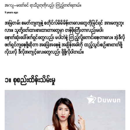
အကျႌမဝတ်ခင် ရာသီဥတုကိုလည်း ကြည့်တတ်ရတယ်။
9 years ago
အမြဲတမ်း စမတ်ကျကျနဲ့ စတိုင်လ်မိမိမိန်းကလေးတွေကိုမြင်ရင် အားမကျဘူး
လား။ သူတို့ဝတ်ထားစားထားတာတွေမှာ တန်ဖိုးကြီးတာလည်းမပါ၊
နောက်ဆုံးပေါ်ဖက်ရှင်တွေလည်း မပါဘဲနဲ့ ကြည့်လို့ကောင်းနေတာလေ။ အဲ့ဒီလို
ဖက်ရှင်ကျနေဖို့ဆိုတာ အခြေအနေနဲ့ အချိန်အခါကို ထည့်သွင်းစဉ်းစားတတ်ဖို့
လိုသလို ဒီလိုအကျင့်လေးတွေလည်း ရှိဖို့လိုပါတယ်။
၁။ စုစည်းထိန်းသိမ်းမှု