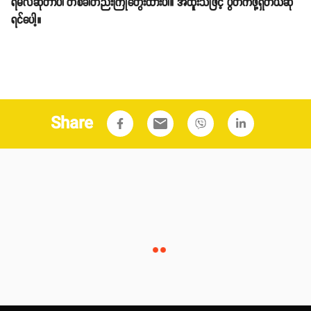
ရမလဲဆိုတာပါ တစ်ခါတည်းကြိုတွေးထားပါ။ အထူးသဖြင့် ပွဲတက်ဖို့ရှိတယ်ဆို
ရင်ပေါ့။
Share
email