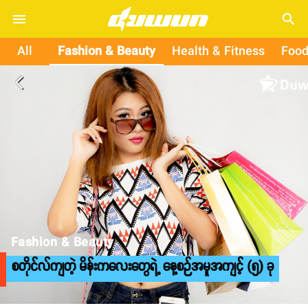
search
All
Fashion & Beauty
Health & Fitness
Food
arrow_back_ios
Fashion & Beauty
စတိုင်လ်ကျတဲ့ မိန်းကလေးတွေရဲ့ နေ့စဉ်အမူအကျင့် (၅) ခု