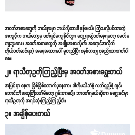
အဝတ်အစားတွေကို ဘယ်နားမှာ ဘယ်လိုထားမိမှန်းမသိ၊ ကြုံသလိုပစ်ထားတဲ့
အကျင့်က ဘယ်တော့မှ ဖက်ရှင်မကျနိုင်ဘူး။ တွေ့ရာဆွဲဝတ်နေရတော့ စမတ်မ
ကျဘူးလေ။ အဝတ်အစားတွေကို အမျိုးအစားလိုက်၊ အရောင်အလိုက်
ကိုယ်ဝတ်ဆင်ရတဲ့ အနေအထားပေါ် မူတည်ပြီး စနစ်တကျ စုစည်းထားတတ်ပါ
စေ။
၂။ ရာသီတုဥကိုကြည့်ပြီးမှ အဝတ်အစားရွေးတယ်
အပြင်မှာ နေက ခြစ်ခြစ်တောက်ပူနေတာ။ ဒါကိုမသိဘဲနဲ့ လက်ရှည်နဲ့ ဂျင်း
ဘောင်းဘီအထူကြီးဝတ်မိတော့ ဂွမ်းတာပေါ့။ ဘာဝတ်ရမယ်ဆိုတာ မရွေးခင်မှာ
ရာသီဥတုကို အရင်ဆုံးကြည့်ကြည့်ပါ။
၃။ အချိန်ပေးတယ်