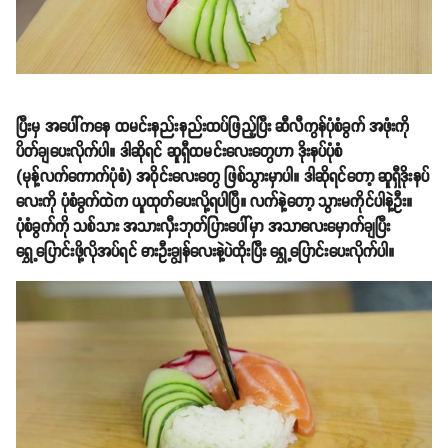
ပြီးမှ အပေါ်ကနေ ထမင်းနည်းနည်းထပ်ဖြည့်ပြီး ဆီလီကွန်ပုံစံခွက် အဖုံးကို
ပိတ်ချပေးလိုက်ပါ။ ဒါဆိုရင် ဆူရှီထမင်းလေးတွေဟာ ဒိုးနပ်ပုံစံ
(မုန့်လက်ကောက်ပုံစံ) အဝိုင်းလေးတွေ ဖြစ်သွားမှာပါ။ ဒါဆိုရင်တော့ ဆူရှီဒိုးနပ်
လေးကို ပုံစံခွက်ထဲက ယူထုတ်ပေးလို့ရပါပြီ။ လက်နဲ့တော့ သွားမကိုင်ပါနဲ့ဦး။
ပုံစံခွက်ကို သစ်သား အသားလှီးဘုတ်ပြားပေါ်မှာ အသာလေးမှောက်ချပြီး
ရွှေ့ပြောင်းဖို့လိုအပ်ရင် ဓားဦးချွန်လေးနဲ့ပဲထိုးပြီး ရွှေ့ပြောင်းပေးလိုက်ပါ။