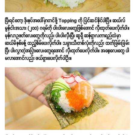
ပြီးရင်တော့ ဒိုးနပ်အပေါ်မှာတင်ဖို့ Topping ကို ပြင်ဆင်နိုင်ပါပြီ။ ဆယ်လ်
မွန်ငါးအသား (၂၀၀) ဂရမ်ကို ပါးပါးလေးတွေဖြစ်အောင် လှီးထုတ်ပေးလိုက်ပါ။
မုန်လာဥဖတ်လေးတွေကိုလည်း ပါးပါးလှီးပြီး ဆူရှီ ဆန်ရှာလကာရည်ထဲမှာ
ဆယ်မိနစ်ခန့် ထည့်စိမ်ပေးလိုက်ပါ။ သခွားသီးတစ်လုံးကိုလည်း ထက်ခြမ်းခြမ်း
ပြီး ပါးလွှာတဲ့အပြားလေးတွေရအောင် လှီးထုတ်ပေးလိုက်ပါ။ အစေ့လေးတွေ ပါ
မလာအောင်လည်း ဖယ်ရှားပေးလိုက်ပါဦး။