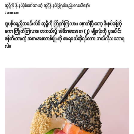
ဆူရှီကို ဒိုးနပ်ပုံစံဖော်ထားတဲ့ ဆူရှီဒိုးနပ်ပြုလုပ်နည်းလေးပါနော်။
9 years ago
ဂျပန်ရေညှိထမင်းလိပ် ဆူရှီကို ကြိုက်ကြလား။ နောက်ပြီးတော့ ဒိုးနပ်မုန့်ကို
ကော ကြိုက်ကြလား။ တကယ်လို့ အဲဒီအစားအစာ (၂) မျိုးလုံးကို ပူးပေါင်း
ဖန်တီးထားတဲ့ အစားအစာတစ်မျိုးကို စားရမယ်ဆိုရင်ကော ဘယ်လိုသဘောရ
လဲ။