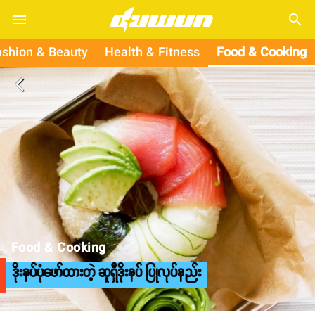
search
ashion & Beauty
Health & Fitness
Food & Cooking
arrow_back_ios
Food & Cooking
ဒိုးနပ်ပုံဖော်ထားတဲ့ ဆူရှီဒိုးနပ် ပြုလုပ်နည်း