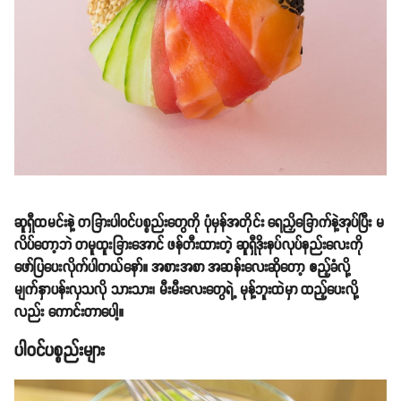
ဆူရှီထမင်းနဲ့ တခြားပါဝင်ပစ္စည်းတွေကို ပုံမှန်အတိုင်း ရေညှိခြောက်နဲ့အုပ်ပြီး မ
လိပ်တော့ဘဲ တမူထူးခြားအောင် ဖန်တီးထားတဲ့ ဆူရှီဒိုးနပ်လုပ်နည်းလေးကို
ဖော်ပြပေးလိုက်ပါတယ်နော်။ အစားအစာ အဆန်းလေးဆိုတော့ ဧည့်ခံလို့
မျက်နှာပန်းလှသလို သားသား၊ မီးမီးလေးတွေရဲ့ မုန့်ဘူးထဲမှာ ထည့်ပေးလို့
လည်း ကောင်းတာပေါ့။
ပါဝင်ပစ္စည်းများ