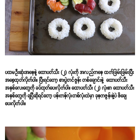
ပထမဦးဆုံးအနေနဲ့ ထောပတ်သီး (၂) လုံးကို အလည်ကနေ ထက်ခြမ်းခြမ်းပြီး
အစေ့ထုတ်လိုက်ပါ။ ပြီးရင်တော့ စားပွဲတင်ဇွန်း တစ်ချောင်းနဲ့ ထောပတ်သီး
အနှစ်လေးတွေကို ခပ်ထုတ်ပေးလိုက်ပါ။ ထောပတ်သီး (၂) လုံးစာ ထောပတ်သီး
အနှစ်တွေကို ရပြီဆိုရင်တော့ ပန်းကန်လုံးတစ်လုံးထဲမှာ ခုနကဇွန်းနဲ့ပဲ ဖိချေ
ပေးလိုက်ပါ။