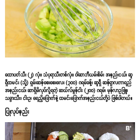
ထောပတ်သီး (၂) လုံး၊ သံပုရာသီးတစ်လုံး၊ ဝါဆာဘီယမ်းစိမ်း အနည်းငယ်၊ ဆူ
ရှီထမင်း (သို့) ရှမ်းဆန်စေးစေးလေး (၃၀၀) ဂရမ်ခန့်၊ ဆူရှီ ဆန်ရှာလကာရည်
အနည်းငယ်၊ ဆာရှိမိလုပ်လို့ရတဲ့ ဆယ်လ်မွန်ငါး (၂၀၀) ဂရမ်၊ မုန်လာဥဖြူ၊
သခွားသီး၊ ငါးဥ၊ ရေညှိခြောက်နဲ့ ထမင်းခြောက်အနည်းငယ်တို့ပဲ ဖြစ်ပါတယ်။
ပြုလုပ်နည်း