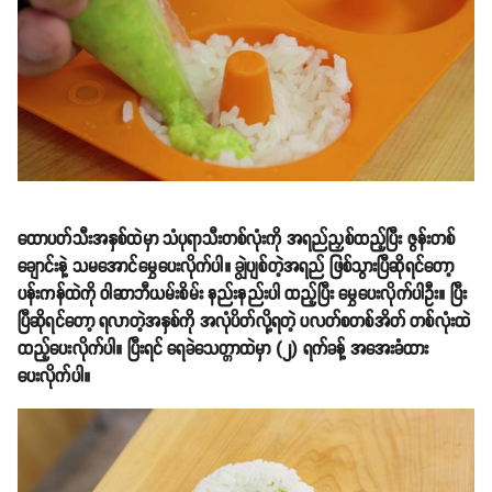
ထောပတ်သီးအနှစ်ထဲမှာ သံပုရာသီးတစ်လုံးကို အရည်ညှစ်ထည့်ပြီး ဇွန်းတစ်
ချောင်းနဲ့ သမအောင်မွှေပေးလိုက်ပါ။ ချွဲပျစ်တဲ့အရည် ဖြစ်သွားပြီဆိုရင်တော့
ပန်းကန်ထဲကို ဝါဆာဘီယမ်းစိမ်း နည်းနည်းပါ ထည့်ပြီး မွှေပေးလိုက်ပါဦး။ ပြီး
ပြီဆိုရင်တော့ ရလာတဲ့အနှစ်ကို အလုံပိတ်လို့ရတဲ့ ပလတ်စတစ်အိတ် တစ်လုံးထဲ
ထည့်ပေးလိုက်ပါ။ ပြီးရင် ရေခဲသေတ္တာထဲမှာ (၂) ရက်ခန့် အအေးခံထား
ပေးလိုက်ပါ။