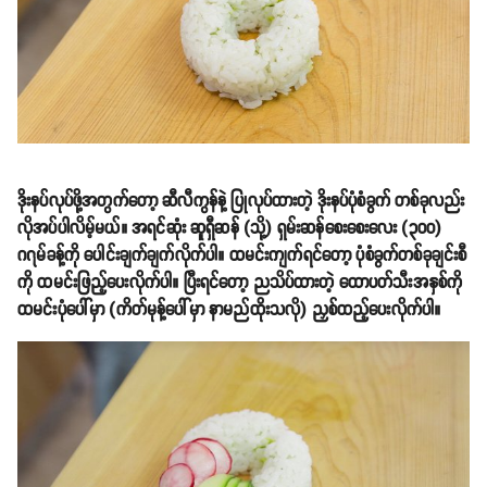
ဒိုးနပ်လုပ်ဖို့အတွက်တော့ ဆီလီကွန်နဲ့ ပြုလုပ်ထားတဲ့ ဒိုးနပ်ပုံစံခွက် တစ်ခုလည်း
လိုအပ်ပါလိမ့်မယ်။ အရင်ဆုံး ဆူရှီဆန် (သို့) ရှမ်းဆန်စေးစေးလေး (၃၀၀)
ဂ၇မ်ခန့်ကို ပေါင်းချက်ချက်လိုက်ပါ။ ထမင်းကျက်ရင်တော့ ပုံစံခွက်တစ်ခုချင်းစီ
ကို ထမင်းဖြည့်ပေးလိုက်ပါ။ ပြီးရင်တော့ ညသိပ်ထားတဲ့ ထောပတ်သီးအနှစ်ကို
ထမင်းပုံပေါ်မှာ (ကိတ်မုန့်ပေါ်မှာ နာမည်ထိုးသလို) ညှစ်ထည့်ပေးလိုက်ပါ။