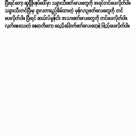
ပြီးရင်တော့ ဆူရှီဒိုးနပ်ပေါ်မှာ သခွားသီးဖတ်လေးတွေကို အရင်တင်ပေးလိုက်ပါ။
သခွားသီးတင်ပြီးမှ ရှာလကာရည်စိမ်ထားတဲ့ မုန်လာဥဖတ်လေးတွေကို တင်
ပေးလိုက်ပါ။ ပြီးရင် ဆယ်လ်မွန်ငါး အသားဖတ်လေးတွေကို တင်ပေးလိုက်ပါ။
လွတ်နေသေးတဲ့ နေရာကိုတော့ ရေညှိခြောက်ဖတ်လေးတွေနဲ့ ဖြည့်ပေးလိုက်ပါ။
ရေညှိခြောက်ဖတ်လေးတွေအပေါ်မှာမှ ထမင်းခြောက် လေးတွေကိုလည်း တင်
ပေးလို့ရပါသေးတယ်။ ဒါဆိုရင်တော့ အရသာရှိတဲ့ ဆူရှီဒိုးနပ်ကို အသင့်
သုံးဆောင်နိုင်ပါပြီနော်။
Source: Makesushi
Share
email