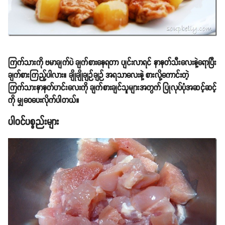
ကြက်သားကို ဗမာချက်ပဲ ချက်စားနေရတာ ပျင်းလာရင် နာနတ်သီးလေးနဲ့ရောပြီး
ချက်စားကြည့်ပါလား။ ချိုချိုချဉ်ချဉ် အရသာလေးနဲ့ စားလို့ကောင်းတဲ့
ကြက်သားနာနတ်ဟင်းလေးကို ချက်စားချင်သူများအတွက် ပြုလုပ်ပုံအဆင့်ဆင့်
ကို မျှဝေပေးလိုက်ပါတယ်။
ပါဝင်ပစ္စည်းများ