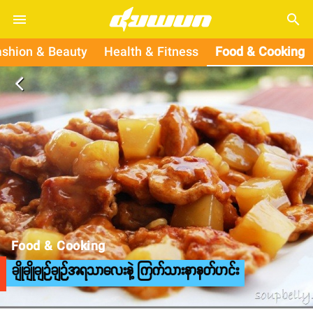
search
ashion & Beauty
Health & Fitness
Food & Cooking
arrow_back_ios
Food & Cooking
ချိုချိုချဉ်ချဉ်အရသာလေးနဲ့ ကြက်သားနာနတ်ဟင်း