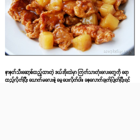
နာနတ်သီးဆော့စ်ထည့်ထားတဲ့ ဒယ်အိုးထဲမှာ ကြက်သားတုံးလေးတွေကို ရော
ထည့်လိုက်ပြီး ယောက်မလေးနဲ့ မွှေပေးလိုက်ပါ။ ခနလောက်ချက်ပြုတ်ပြီးရင်
တော့ အသင့်သုံးဆောင်နိုင်ရုံ အနေအထား ရောက်ပါပြီ။ ထမင်းပူပူလေးနဲ့
တွဲဖက်လိုက်ရင်တော့ စားလို့မြိန်တဲ့ နေ့လည်စာတစ်နပ်ကို ရရှိပြီပေါ့။
Source: Soupbelly