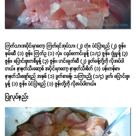
ကြက်သားအပိုင်းမှာတော့ ကြက်ရင်အုပ်သား (၂) တုံး၊ ပဲငံပြာရည် (၂) ဇွန်း၊
နှမ်းဆီ (၁) ဇွန်း၊ ကြက်ဥ (၁) လုံး၊ ငရုပ်ကောင်းမှုန့် (၁/၄) ဇွန်း၊ ဂျုံမှုန့် (၃)
ဇွန်း၊ ပြောင်းဖူးကစီမှုန့် (၃) ဇွန်း၊ ဟင်းချက်ဆီ (၂) ခွက်ခန့်တို့ကို လိုအပ်ပါ
တယ်။ နာနတ်သီးဆော့စ် အပိုင်းမှာတော့ နာနတ်သီးစိတ် (၁) ပန်းကန်စာ၊
နာနတ်သီးဖျော်ရည် အနှစ် (၁) ခွက်စာခန့်၊ သကြားညို (၁/၄) ခွက်၊ ပြောင်းဖူး
မှုန့် (၁) ဇွန်း၊ ပဲငံပြာရည် (၁) ဇွန်းတို့ကို လိုအပ်ပါတယ်။
ပြုလုပ်နည်း