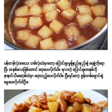
ပန်းကန်လုံးအသေး တစ်လုံးထဲမှာတော့ ပြောင်းဖူးမှုန့်နည်းနည်းနဲ့ ရေနဲ့ကိုရော
ပြီး အနှစ်လေးဖြစ်အောင် ရောပေးလိုက်ပါ။ ရလာတဲ့ ပြောင်းဖူးအနှစ်ကို
နာနတ်သီးဆော့စ်ထဲမှာ ရောထည့်ပေးလိုက်ပါ။ ပြီးရင်တော့ ဇွန်းတစ်ချောင်းနဲ့
မွှေပေးလိုက်ပါဦး။