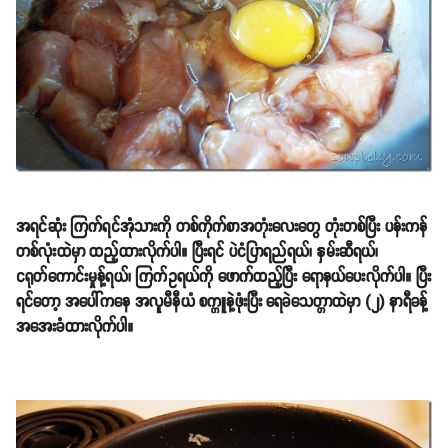
အရင်ဆုံး ကြက်ရင်အုံသားကို တစ်ကိုက်စာအတုံးလေးတွေ တုံးတစ်ပြီး ပန်းကန်
တစ်လုံးထဲမှာ ထည့်ထားလိုက်ပါ။ ပြီးရင် ပဲငံပြာရည်ရယ်၊ နှမ်းဆီရယ်၊
ငရုတ်ကောင်းမှုန့်ရယ်၊ ကြက်ဥရယ်ကို ဖောက်ထည့်ပြီး ရောနယ်ပေးလိုက်ပါ။ ပြီး
ရင်တော့ အပေါ်ကနေ အလူမီနီယံ စက္ကူနဲ့ဖုံးပြီး ရေခဲသေတ္တာထဲမှာ (၂) နာရီခန့်
အအေးခံထားလိုက်ပါ။