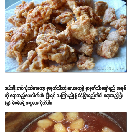
ဒယ်အိုးတစ်လုံးထဲမှာတော့ နာနတ်သီးတုံးလေးတွေနဲ့ နာနတ်သီးဖျော်ရည် အနှစ်
ကို ရောထည့်ပေးလိုက်ပါ။ ပြီးရင် သကြားညိုနဲ့ ပဲငံပြာရည်ကိုပါ ရောထည့်ပြီး
(၅) မိနစ်ခန့် အပူပေးလိုက်ပါ။