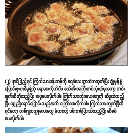
(၂) နာရီပြည့်ရင် ကြက်သားပန်းကန်ကို ရေခဲသေတ္တာထဲကထုတ်ပြီး ဂျုံမှုန့်နဲ့
ပြောင်းဖူးကစီမှုန့်ကို ရောပေးလိုက်ပါ။ ဒယ်အိုးအကြီးတစ်လုံးထဲမှာတော့ ဟင်း
ချက်ဆီကိုထည့်ပြီး အပူပေးလိုက်ပါ။ ကြက်သားတုံးလေးတွေကို ဆီပူထဲထည့်
ပြီး ရွှေညိုရောင်ပြောင်းသည်အထိ ကြော်ပေးလိုက်ပါ။ ကြက်သားကျက်ပြီဆို
ရင်တော့ တစ်ရှူးစက္ကူလေးတွေ ခံထားတဲ့ ပန်းကန်ပြားထဲထည့်ပြီး ဆီစစ်
ပေးလိုက်ပါ။