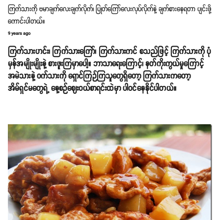
ကြက်သားကို ဗမာချက်လေးချက်လိုက်၊ ပြုတ်ကြော်လေးလုပ်လိုက်နဲ့ ချက်စားနေရတာ ပျင်းဖို့
ကောင်းပါတယ်။
9 years ago
ကြက်သားဟင်း၊ ကြက်သားကြော်၊ ကြက်သားကင် စသည်ဖြင့် ကြက်သားကို ပုံ
မှန်အမျိုးမျိုးနဲ့ စားဖူးကြမှာပေါ့။ ဘာသာရေးကြောင့်၊ နတ်ကိုးကွယ်မှုကြောင့်
အမဲသားနဲ့ ဝက်သားကို ရှောင်ကြဉ်ကြသူတွေရှိတော့ ကြက်သားကတော့
အိမ်ရှင်မတွေရဲ့ နေ့စဉ်ဈေးဝယ်စာရင်းထဲမှာ ပါဝင်နေနိုင်ပါတယ်။