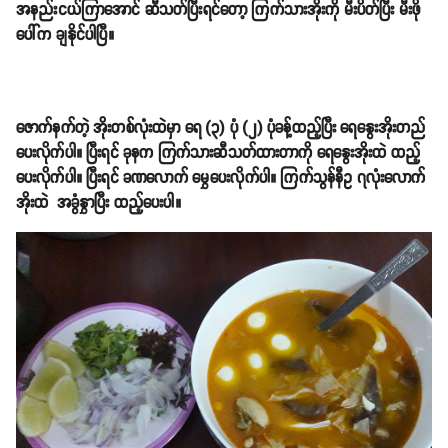
အနည်းငယ်ကြာအောင် ဆီသတ်ပြီးရင်တော့ ကြက်သားအိုးကို မီးပိတ်ပြီး မီးဖို
ပေါ်က ချနိုင်ပါပြီ။
ဇောက်နက်တဲ့ အိုးတစ်လုံးထဲမှာ ရေ (၃) ပုံ (၂) ပုံခန့်ထည့်ပြီး ရေနွေးအိုးတည်
ပေးလိုက်ပါ။ ပြီးရင် ခုနက ကြက်သားဆီသတ်ထားတာကို ရေနွေးအိုးထဲ ထည့်
ပေးလိုက်ပါ။ ပြီးရင် ခဏလောက် မွှေပေးလိုက်ပါ။ ကြက်သွန်နီဥ ၇လုံးလောက်
အိုးထဲ အခွံနွှာပြီး ထည့်ပေးပါ။