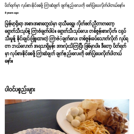
ပိတ်ရက်မှာ လုပ်စားနိုင်စေဖို့ ကြာဆံချက် ချက်နည်းလေးကို ဖော်ပြပေးလိုက်ပါတယ်နော်။
8 years ago
မြန်မာ့ရိုးရာ အစားအစာတွေထဲမှာ ရာသီမရွေး လိုက်ဖက်ညီတာကတော့
ရှောက်သီးသုပ်နဲ့ ကြာဇံချက်ပါပဲ။ ရှောက်သီးသုပ်လေး တစ်ဇွန်းစားလိုက်၊ ငရုပ်
သီးမှုန့် နိုင်းချင်းဖြူးထားတဲ့ ကြာဇဲံချက်လေး တစ်ဇွန်းခပ်သောက်လိုက် လုပ်ရ
တာ ဘယ်လောက် အရသာရှိမှန်း အားလုံးသိကြပြီး ဖြစ်မှာပါ။ ဒီတော့ ပိတ်ရက်
မှာ လုပ်စားနိုင်စေဖို့ ကြာဆံချက် ချက်နည်းလေးကို ဖော်ပြပေးလိုက်ပါတယ်
နော်။
ပါဝင်ပစ္စည်းများ