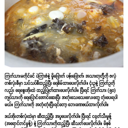
ကြက်သားမကိုင်ခင် ပဲကြာဇံနဲ့ မှိုခြောက် ပန်းခြောက်၊ အသားတုတို့်ကို ဇလုံ
တစ်လုံးစီမှာ သပ်သပ်စီထည့်ပြီး ရေစိမ်ထားပေးလိုက်ပါ။ ငုံးဥနဲ့ ကြက်ဥကို
လည်း ရေနွေးအိုးထဲ ထည့်ပြုတ်ထားပေးလိုက်ပါ။ ပြီးရင် ကြက်သား (၅၀)
ကျပ်သားကို ရေပြောင်အောင်ဆေးပြီး အတုံးသေးသေးလေးတွေ တုံးပေးရပါ
မယ်။ ကြက်သားကို အတုံးတုံးပြီးရင်တော့ ဘေးခဏဖယ်ထားလိုက်ပါ။
ဒယ်အိုးတစ်လုံးထဲမှာ ဆီထည့်ပြီး အပူပေးလိုက်ပါ။ ပြီးရင် ငရုတ်သီးမှုန့်
(အရောင်တင်မှုန့်) နဲ့ ကြက်သားကိုထည့်ပြီး ဆီသတ်ပေးလိုက်ပါ။ မိနစ်