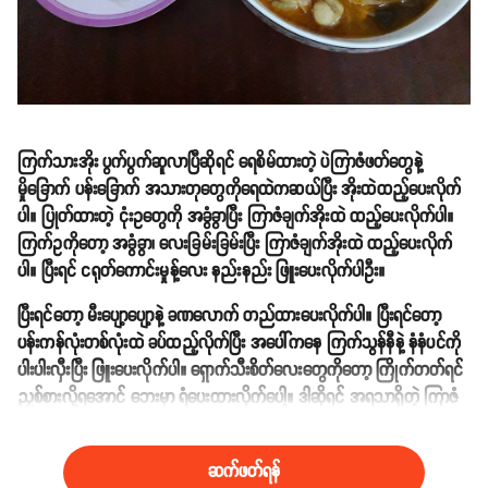
ကြက်သားအိုး ပွက်ပွက်ဆူလာပြီဆိုရင် ရေစိမ်ထားတဲ့ ပဲကြာဇံဖတ်တွေနဲ့
မှိုခြောက် ပန်းခြောက် အသားတုတွေကိုရေထဲကဆယ်ပြီး အိုးထဲထည့်ပေးလိုက်
ပါ။ ပြုတ်ထားတဲ့ ငုံးဥတွေကို အခွံခွာပြီး ကြာဇံချက်အိုးထဲ ထည့်ပေးလိုက်ပါ။
ကြက်ဥကိုတော့ အခွံခွာ၊ လေးခြမ်းခြမ်းပြီး ကြာဇံချက်အိုးထဲ ထည့်ပေးလိုက်
ပါ။ ပြီးရင် ငရုတ်ကောင်းမှုန့်လေး နည်းနည်း ဖြူးပေးလိုက်ပါဦး။
ပြီးရင်တော့ မီးပျော့ပျော့နဲ့ ခဏလောက် တည်ထားပေးလိုက်ပါ။ ပြီးရင်တော့
ပန်းကန်လုံးတစ်လုံးထဲ ခပ်ထည့်လိုက်ပြီး အပေါ်ကနေ ကြက်သွန်နီနဲ့ နံနံပင်ကို
ပါးပါးလှီးပြီး ဖြူးပေးလိုက်ပါ။ ရှောက်သီးစိတ်လေးတွေကိုတော့ ကြိုက်တတ်ရင်
ညှစ်စားလို့ရအောင် ဘေးမှာ ရံပေးထားလိုက်ပေါ့။ ဒါဆိုရင် အရသာရှိတဲ့ ကြာဇံ
ချက်လေးကို ရုံးပိတ်ရက်မှာ လုပ်စားလို့ရပါပြီနော်။
ဆက်ဖတ်ရန်