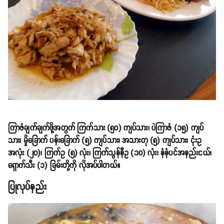
ကြာဇံချက်ချက်ဖို့အတွက် ကြက်သား (၅၀) ကျပ်သား၊ ပဲကြာဇံ (၁၅) ကျပ်
သား၊ မှိုခြောက် ပန်းခြောက် (၅) ကျပ်သား၊ အသားတု (၅) ကျပ်သား၊ ငုံးဥ
အလုံး (၂၀)၊ ကြက်ဥ (၅) လုံး၊ ကြက်သွန်နီဥ (၁၀) လုံး၊ နံနံပင်အနည်းငယ်၊
ရှောက်သီး (၁) ခြမ်းတို့ကို လိုအပ်ပါတယ်။
ပြုလုပ်နည်း