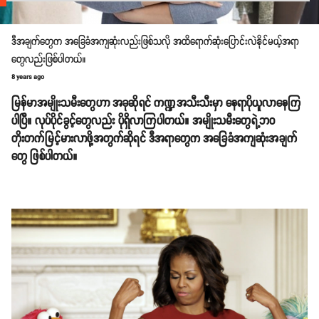
ဒီအချက်တွေက အခြေခံအကျဆုံးလည်းဖြစ်သလို အထိရောက်ဆုံးပြောင်းလဲနိုင်မယ့်အရာ
တွေလည်းဖြစ်ပါတယ်။
8 years ago
မြန်မာအမျိုးသမီးတွေဟာ အခုဆိုရင် ကဏ္ဍအသီးသီးမှာ နေရာပိုယူလာနေကြ
ပါပြီ။ လုပ်ပိုင်ခွင့်တွေလည်း ပိုရှိလာကြပါတယ်။ အမျိုးသမီးတွေရဲ့ဘဝ
တိုးတက်မြင့်မားလာဖို့အတွက်ဆိုရင် ဒီအရာတွေက အခြေခံအကျဆုံးအချက်
တွေ ဖြစ်ပါတယ်။