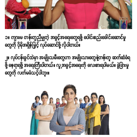
၁။ ကျား၊မ တန်းတူညီမျှတဲ့ အခွင့်အရေးတွေရဖို့ ပေါင်းစည်းခေါင်းဆောင်မှု
တွေကို ပိုမိုအရှိန်မြှင့် လုပ်ဆောင်ဖို့ လိုပါတယ်။
၂။ လုပ်ငန်းခွင်ထဲမှာ အမျိုးသမီးတွေဟာ အမျိုးသားတွေနဲ့တန်းတူ ဆက်ဆံခံရ
ဖို့ နေရာရဖို့ အရေးကြီးပါတယ်။ လူ့အခွင့်အရေးကို လေးစားရပါမယ်။ ခွဲခြားမှု
တွေကို လက်မခံသင့်ပါဘူး။