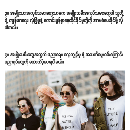
၃။ အမျိုးသားအလုပ်သမားတွေသာမက အမျိုးသမီးအလုပ်သမားတွေပါ သူတို့
ရဲ့ ကျန်းမာရေး၊ လုံခြုံမှုနဲ့ ကောင်းမွန်စွာနေထိုင်နိုင်မှုတို့ကို အာမခံပေးနိုင်ဖို့ လို
ပါတယ်။
၄။ အမျိုးသမီးတွေအတွက် ပညာရေး၊ လေ့ကျင့်မှု နဲ့ အသက်မွေးဝမ်းကြောင်း
ပညာရပ်တွေကို ထောက်ပံ့ပေးရပါမယ်။