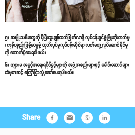
၅။ အမျိုးသမီးတွေကို ပိုပြီးထူးချွန်ထက်မြက်လာဖို့ လုပ်ငန်းခွင်ဖွံ့ဖြိုးတိုးတက်မှု
၊ ကုန်ပစ္စည်းဖြန့်ဝေမှုနဲ့ ထုတ်လုပ်မှုလုပ်ငန်းဆိုင်ရာ လက်တွေ့လုပ်ဆောင်နိုင်မှု
ကို ထောက်ပံ့ပေးရပါမယ်။
၆။ ကျား၊မ အခွင့်အရေးရပိုင်ခွင့်များကို အဖွဲ့အစည်းများနှင့် ခေါင်းဆောင်များ
ထံမှတဆင့် ကြော်ငြာလှုံ့ဆော်ပေးရပါမယ်။
Share
email