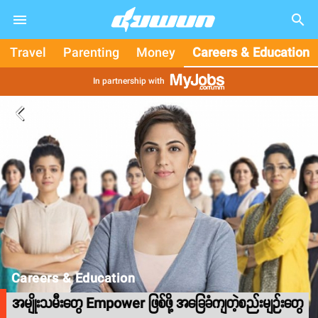
search
Travel
Parenting
Money
Careers & Education
In partnership with
arrow_back_ios
Careers & Education
အမျိုးသမီးတွေ Empower ဖြစ်ဖို့ အခြေခံကျတဲ့စည်းမျဉ်းတွေ