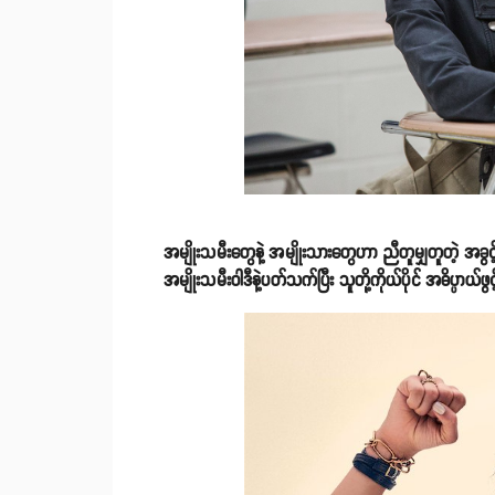
အမျိုးသမီးတွေနဲ့ အမျိုးသားတွေဟာ ညီတူမျှတူတဲ့ အခွင့
အမျိုးသမီးဝါဒီနဲ့ပတ်သက်ပြီး သူတို့ကိုယ်ပိုင် အဓိပ္ပာယ