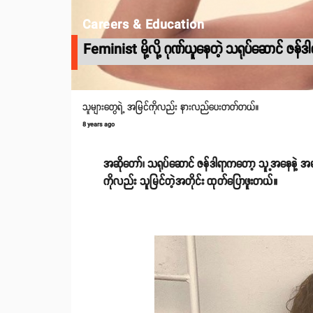
Careers & Education
Feminist မို့လို့ ဂုဏ်ယူနေတဲ့ သရုပ်ဆောင် ဇန်ဒါ
သူများတွေရဲ့ အမြင်ကိုလည်း နားလည်ပေးတတ်တယ်။
8 years ago
အဆိုတော်၊ သရုပ်ဆောင် ဇန်ဒါရာကတော့ သူ့အနေနဲ့ အမျိ
ကိုလည်း သူမြင်တဲ့အတိုင်း ထုတ်ပြောဖူးတယ်။