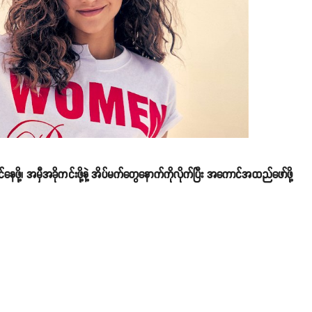
ေဖို့၊ အမှီအခိုကင်းဖို့နဲ့ အိပ်မက်တွေနောက်ကိုလိုက်ပြီး အကောင်အထည်ဖော်ဖို့