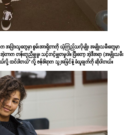
အခြားသူတွေမှာ စွမ်းအားရှိတာကို ယုံကြည်သလိုမျိုး အမျိုးသမီးတွေမှာ
့တာက တန်းတူညီမျှမှု၊ သင့်တင့်မျှတမှုပါ။ ပြီးတော့ အဲ့ဒီအရာ (အမျိုးသမီး
ယ်လို့ ထင်ပါတယ်" လို့ ဇန်ဒါရာက သူ့အမြင်နဲ့ ခံယူချက်ကို ဆိုပါတယ်။