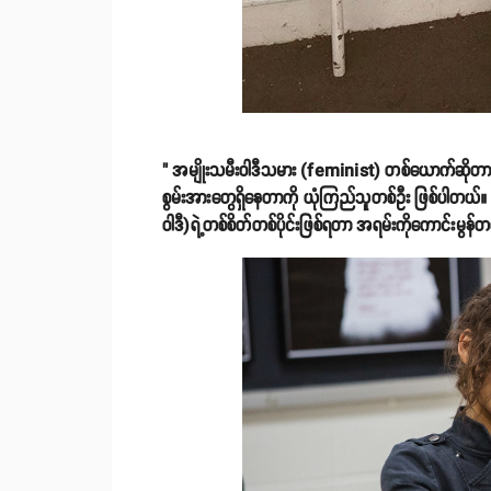
" အမျိုးသမီးဝါဒီသမား (feminist) တစ်ယောက်ဆိုတာက 
စွမ်းအားတွေရှိနေတာကို ယုံကြည်သူတစ်ဦး ဖြစ်ပါတယ်။ အဲ
ဝါဒီ)ရဲ့တစ်စိတ်တစ်ပိုင်းဖြစ်ရတာ အရမ်းကိုကောင်းမွန်တ