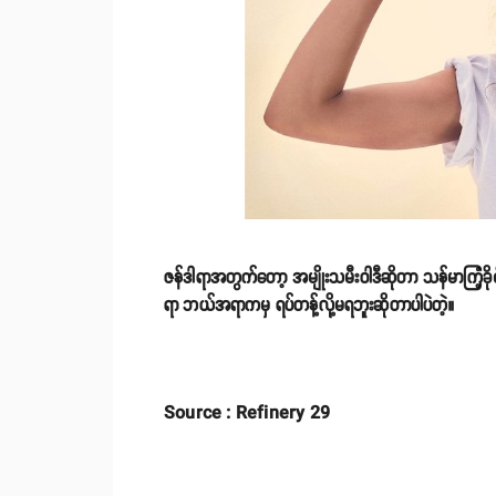
ဇန်ဒါရာအတွက်တော့ အမျိုးသမီးဝါဒီဆိုတာ သန်မာကြံ့ခိုင်န
ရာ ဘယ်အရာကမှ ရပ်တန့်လို့မရဘူးဆိုတာပါပဲတဲ့။
Source : Refinery 29