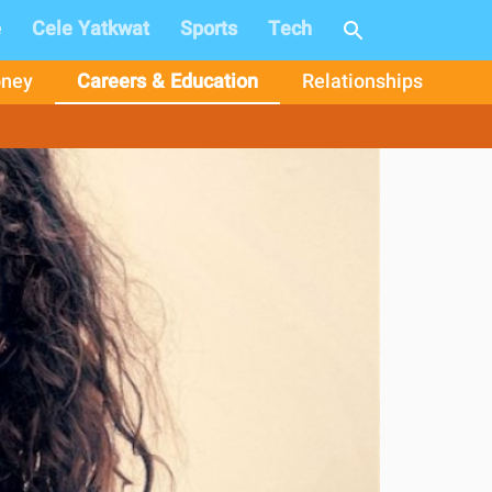
e
Cele Yatkwat
Sports
Tech
ney
Careers & Education
Relationships