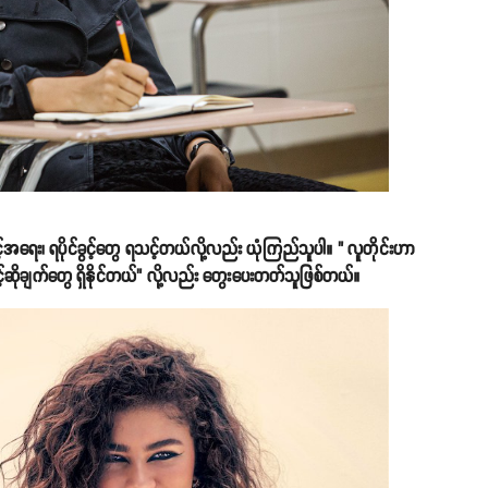
်အရေး၊ ရပိုင်ခွင့်တွေ ရသင့်တယ်လို့လည်း ယုံကြည်သူပါ။ " လူတိုင်းဟာ
်ဖွင့်ဆိုချက်တွေ ရှိနိုင်တယ်" လို့လည်း တွေးပေးတတ်သူဖြစ်တယ်။