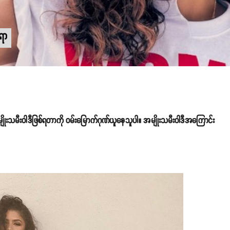
ရာ
ုးသမီးဝါဒီဖြစ်ရတာကို ဝမ်းမြောက်ဂုဏ်ယူနေသူပါ။ အမျိုးသမီးဝါဒီအကြောင်း