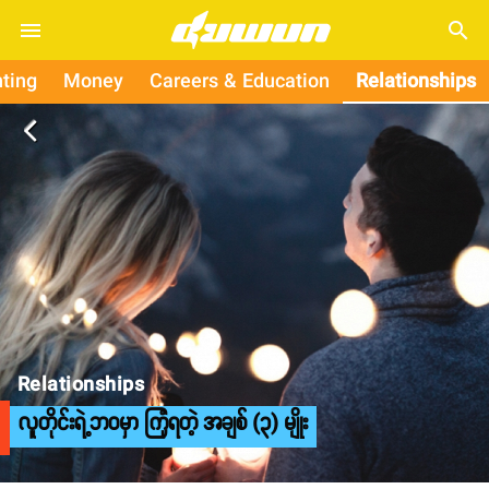
search
ting
Money
Careers & Education
Relationships
arrow_back_ios
Relationships
လူတိုင်းရဲ့ဘဝမှာ ကြုံရတဲ့ အချစ် (၃) မျိုး