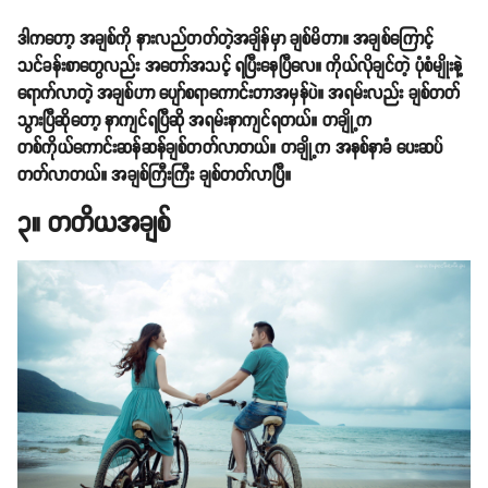
ဒါကတော့ အချစ်ကို နားလည်တတ်တဲ့အချိန်မှာ ချစ်မိတာ။ အချစ်ကြောင့်
သင်ခန်းစာတွေလည်း အတော်အသင့် ရပြီးနေပြီလေ။ ကိုယ်လိုချင်တဲ့ ပုံစံမျိုးနဲ့
ရောက်လာတဲ့ အချစ်ဟာ ပျော်စရာကောင်းတာအမှန်ပဲ။ အရမ်းလည်း ချစ်တတ်
သွားပြီဆိုတော့ နာကျင်ရပြီဆို အရမ်းနာကျင်ရတယ်။ တချို့က
တစ်ကိုယ်ကောင်းဆန်ဆန်ချစ်တတ်လာတယ်။ တချို့က အနစ်နာခံ ပေးဆပ်
တတ်လာတယ်။ အချစ်ကြီးကြီး ချစ်တတ်လာပြီ။
၃။ တတိယအချစ်