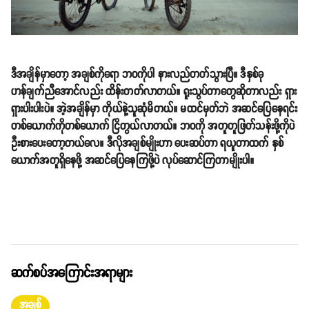
ဒီအချိန်မှာတော့ အချစ်ကိုရော ဘဝကိုပါ နားလည်တတ်သွားပြီ။ ဒီနှစ်ခု
ဟန်ချက်ညီအောင်လည်း ထိန်းတတ်လာတယ်။ ရူးသွပ်တာတွေဆိုတာလည်း ရှား
ရှားပါးပါးပဲ။ အဲ့အချိန်မှာ ကိုယ်နဲ့သူဆုံမိတယ်။ မထင်မှတ်ဘဲ အဆင်ပြေနေရင်း
တစ်ယောက်ကိုတစ်ယောက် ငြိတွယ်လာတယ်။ ဘဝကို အတူတူဖြတ်သန်းဖို့ကိုပဲ
ဦးစားပေးတော့တယ်လေ။ ဒီလိုအချစ်မျိုးဟာ ပေးဆပ်တာ ရယူတာထက် နှစ်
ယောက်အတူရှိနေဖို့ အဆင်ပြေနေကြဖို့ပဲ လုပ်ဆောင်ကြတာမျိုးပါ။
ဆက်စပ်အကြောင်းအရာများ
အချစ်