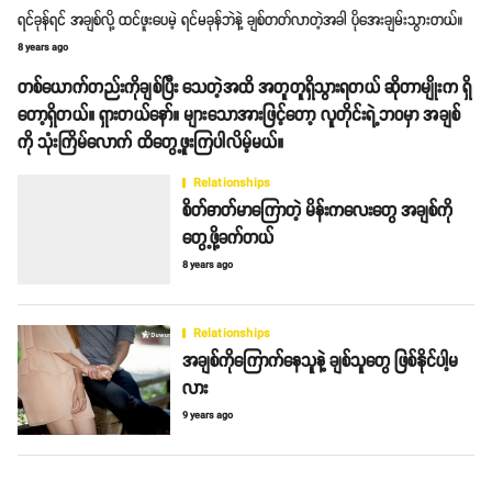
ရင်ခုန်ရင် အချစ်လို့ ထင်ဖူးပေမဲ့ ရင်မခုန်ဘဲနဲ့ ချစ်တတ်လာတဲ့အခါ ပိုအေးချမ်းသွားတယ်။
8 years ago
တစ်ယောက်တည်းကိုချစ်ပြီး သေတဲ့အထိ အတူတူရှိသွားရတယ် ဆိုတာမျိုးက ရှိ
တော့ရှိတယ်။ ရှားတယ်နော်။ များသောအားဖြင့်တော့ လူတိုင်းရဲ့ဘဝမှာ အချစ်
ကို သုံးကြိမ်လောက် ထိတွေ့ဖူးကြပါလိမ့်မယ်။
Relationships
စိတ်ဓာတ်မာကြောတဲ့ မိန်းကလေးတွေ အချစ်ကို
တွေ့ဖို့ခက်တယ်
8 years ago
Relationships
အချစ်ကိုကြောက်နေသူနဲ့ ချစ်သူတွေ ဖြစ်နိုင်ပါ့မ
လား
9 years ago