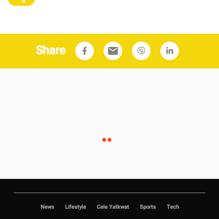
Share
email
News
Lifestyle
Cele Yatkwat
Sports
Tech