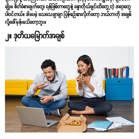
မျိုး။ စိတ်ခံစားချက်တွေ၊ ရန်ဖြစ်တာတွေနဲ့ ခန္ဓာကိုယ်ချင်းထိတွေ့တဲ့ အရာတွေ
ပါဝင်တယ်။ ဒါပေမဲ့ သေသေချာချာ ပြန်စဉ်းစားလိုက်တော့ ဘယ်ဟာကို အချစ်
လို့ခေါ်မှန်းမသိတော့ဘူး။
၂။ ဒုတိယမြောက်အချစ်