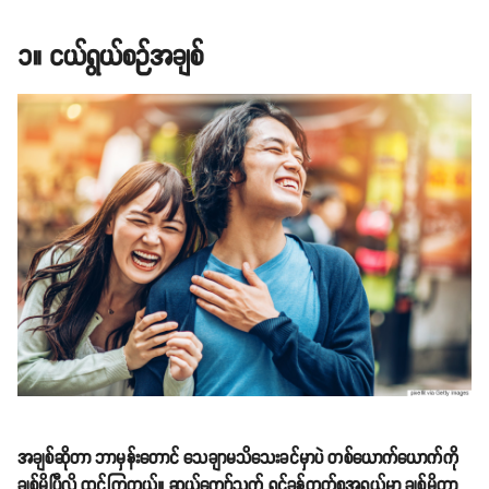
၁။ ငယ်ရွယ်စဉ်အချစ်
အချစ်ဆိုတာ ဘာမှန်းတောင် သေချာမသိသေးခင်မှာပဲ တစ်ယောက်ယောက်ကို
ချစ်မိပြီလို့ ထင်ကြတယ်။ ဆယ်ကျော်သက် ရင်ခုန်တတ်စအရွယ်မှာ ချစ်မိတာ