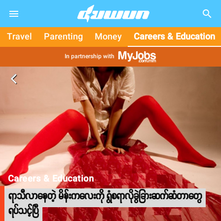
search
Travel
Parenting
Money
Careers & Education
In partnership with
arrow_back_ios
Careers & Education
ရာသီလာနေတဲ့ မိန်းကလေးကို ရွံစရာလိုခွဲခြားဆက်ဆံတာတွေ
ရပ်သင့်ပြီ