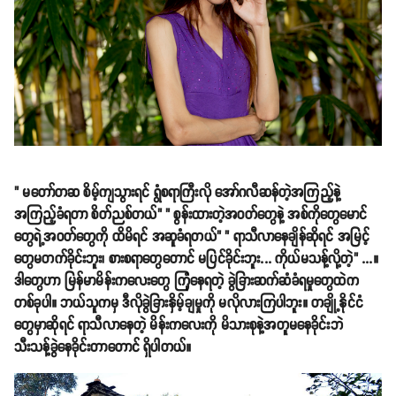
" မတော်တဆ စိမ့်ကျသွားရင် ရွံစရာကြီးလို အော်ဂလီဆန်တဲ့အကြည့်နဲ့
အကြည့်ခံရတာ စိတ်ညစ်တယ်" " စွန်းထားတဲ့အဝတ်တွေနဲ့ အစ်ကိုတွေမောင်
တွေရဲ့အဝတ်တွေကို ထိမိရင် အဆူခံရတယ်" " ရာသီလာနေချိန်ဆိုရင် အမြင့်
တွေမတက်ခိုင်းဘူး၊ စားစရာတွေတောင် မပြင်ခိုင်းဘူး... ကိုယ်မသန့်လို့တဲ့" ...။
ဒါတွေဟာ မြန်မာမိန်းကလေးတွေ ကြုံနေရတဲ့ ခွဲခြားဆက်ဆံခံရမှုတွေထဲက
တစ်ခုပါ။ ဘယ်သူကမှ ဒီလိုခွဲခြားနှိမ့်ချမှုကို မလိုလားကြပါဘူး။ တချို့နိုင်ငံ
တွေမှာဆိုရင် ရာသီလာနေတဲ့ မိန်းကလေးကို မိသားစုနဲ့အတူမနေခိုင်းဘဲ
သီးသန့်ခွဲနေခိုင်းတာတောင် ရှိပါတယ်။