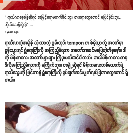
" ရာသီလာနေချိန်ဆိုရင် အမြင့်တွေမတက်ခိုင်းဘူး၊ စားစရာတွေတောင် မပြင်ခိုင်းဘူး...
ကိုယ်မသန့်လို့တဲ့" ...
8 years ago
ရာသီလာတဲ့အချိန် သုံးထားတဲ့ ဂွမ်းထုပ်၊ tempon က စိမ့်သွားလို့ အဝတ်မှာ
စွန်းသွားရင် ရွံစရာကြီးလို အကြည့်ခံရတာ အတော်အဆင်မပြေတဲ့ကိစ္စနော်။ ဒါ
ကို မိန်းကလေး အတော်များများ ကြုံဖူးမယ်ထင်ပါတယ်။ ဘယ်မိန်းကလေးကမှ
ဒီလိုအကြည့်ခံရတာကို မကြိုက်ဘူး။ တချို့ဆိုရင် မိန်းကလေးတစ်ယောက်ရဲ့
ရာသီသွေးကို မြင်တာနဲ့ ရွံစရာကြီးလို ရုပ်ပျက်ဆင်းပျက်လုပ်ပြတာတွေတောင် ရှိ
တယ်။