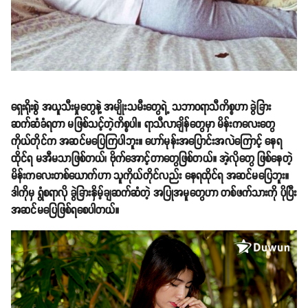
ရှေးရိုးစွဲ အယူသီးမှုတွေနဲ့ အမျိုးသမီးတွေရဲ့ သဘာဝရာသီကိစ္စဟာ ခွဲခြား
ဆက်ဆံခံရတာ မဖြစ်သင့်တဲ့ကိစ္စပါ။ ရာသီလာချိန်တွေမှာ မိန်းကလေးတွေ
ကိုယ်တိုင်က အဆင်မပြေကြပါဘူး။ ဟော်မုန်းအပြောင်းအလဲကြောင့် နေရ
ထိုင်ရ မအီမသာဖြစ်တယ်၊ ဗိုက်အောင့်တာတွေဖြစ်တယ်။ အဲ့လိုတွေ ဖြစ်နေတဲ့
မိန်းကလေးတစ်ယောက်ဟာ သူကိုယ်တိုင်လည်း နေရထိုင်ရ အဆင်မပြေဘူး။
ဒါကိုမှ ရွံစရာလို ခွဲခြားနှိမ့်ချဆက်ဆံတဲ့ အပြုအမူတွေဟာ တစ်ဖက်သားကို ပိုပြီး
အဆင်မပြေဖြစ်ရစေပါတယ်။