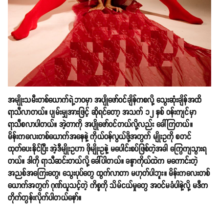
အမျိုးသမီးတစ်ယောက်ရဲ့ဘဝမှာ အပျိုဖော်ဝင်ချိန်ကစလို့ သွေးဆုံးချိန်အထိ
ရာသီလာတယ်။ ပျမ်းမျှအားဖြင့် ဆိုရင်တော့ အသက် ၁၂ နှစ် ဝန်းကျင်မှာ
ရာသီစလာပါတယ်။ အဲ့တာကို အပျိုဖော်ဝင်တယ်လို့လည်း ခေါ်ကြတယ်။
မိန်းကလေးတစ်ယောက်အနေနဲ့ ကိုယ်ဝန်လွယ်ဖို့အတွက် မျိုးဥကို စတင်
ထုတ်ပေးနိုင်ပြီး အဲ့ဒီမျိုးဥဟာ ဖိုမျိုးဥနဲ့ မပေါင်းစပ်ဖြစ်တဲ့အခါ ကြွေကျသွားရ
တယ်။ ဒါကို ရာသီဆင်းတယ်လို့ ခေါ်ပါတယ်။ ခန္ဓာကိုယ်ထဲက မကောင်းတဲ့
အညစ်အကြေးတွေ၊ သွေးပုပ်တွေ ထွက်လာတာ မဟုတ်ပါဘူး။ မိန်းကလေးတစ်
ယောက်အတွက် ဂုဏ်ယူသင့်တဲ့ ကိစ္စကို သိမ်ငယ်မှုတွေ အဝင်မခံပါနဲ့လို့ မဒီက
တိုက်တွန်းလိုက်ပါတယ်နော်။