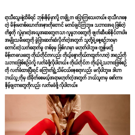
ရာသီသွေးနဲ့ထိမိရင် ဘုန်းနိမ့်မှာလို့ တချို့က ပြောကြသေးတယ်။ ရာသီလာနေ
တဲ့ မိန်းမတစ်ယောက်အနားကိုတောင် မကပ်ချင်ကြဘူး။ သဘာဝအရ ဖြစ်တဲ့
ကိစ္စကို လွဲမှားတဲ့အယူအဆတွေကသာ လူမှုဘဝတွေကို ဖျက်ဆီးပစ်နိုင်တာပါ။
အမျိုးသမီးတွေကို ခွဲခြားဆက်ဆံလိုက်တဲ့အတွက် သူတို့ရဲ့နေ့စဉ်ဘဝမှာ
ကောင်းတဲ့သက်ရောက်မှု တစ်ခုမှ ဖြစ်လာမှာ မဟုတ်ပါဘူး။ ကျွန်မတို့
မိန်းကလေးတွေ ကိုယ်တိုင်ကလည်း ကိုယ့်ခန္ဓာကိုယ်ကထွက်လာတဲ့ အရည်ကို
သဘာဝဖြစ်စဉ်ပဲလို့ လက်ခံဖို့လိုပါတယ်။ ကိုယ်တိုင်က ကိုယ့်ရဲ့သဘာဝဖြစ်စဉ်
ကို လက်ခံထားပြီးရင် ကြောက်ရွံ့သိမ်ငယ်နေစရာလည်း မလိုပါဘူး။ ဒါဟာ
ဘယ်သူ့ကိုမှ ထိခိုက်စေမယ့်အရာမဟုတ်တဲ့အတွက် ဘယ်သူကမှ စော်ကား
နှိမ့်ချတာတွေကိုလည်း လက်မခံဖို့ လိုပါတယ်။