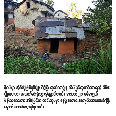
နီပေါမှာ အဲ့ဒီလိုဖြစ်ရပ်မျိုး ရှိခဲ့ပြီး ရာသီလာချိန် အိမ်ပြင်ထုတ်ခံထားရတဲ့ မိန်းမ
ပျိုလေးဟာ အသက်ဆုံးရှုံးသွားခဲ့ရရှာပါတယ်။ အသက် ၂၁ နှစ်အရွယ်
မိန်းကလေးဟာ အိမ်ပြင်က တင်းကုပ်မှာ နေဖို့ အတင်းအကျပ်ဖိအားပေးခံရပြီး
နောက် သေဆုံးသွားခဲ့ရတယ်။