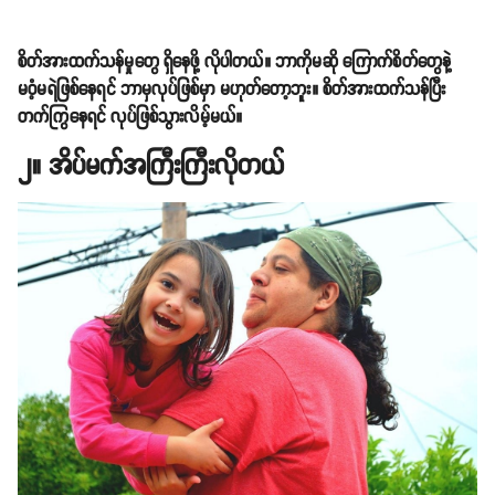
စိတ်အားထက်သန်မှုတွေ ရှိနေဖို့ လိုပါတယ်။ ဘာကိုမဆို ကြောက်စိတ်တွေနဲ့
မဝံ့မရဲဖြစ်နေရင် ဘာမှလုပ်ဖြစ်မှာ မဟုတ်တော့ဘူး။ စိတ်အားထက်သန်ပြီး
တက်ကြွနေရင် လုပ်ဖြစ်သွားလိမ့်မယ်။
၂။ အိပ်မက်အကြီးကြီးလိုတယ်