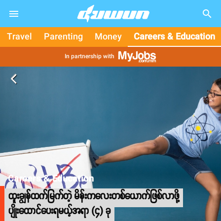
search
Travel
Parenting
Money
Careers & Education
In partnership with
arrow_back_ios
Careers & Education
ထူးချွန်ထက်မြက်တဲ့ မိန်းကလေးတစ်ယောက်ဖြစ်လာဖို့
ပျိုးထောင်ပေးရမယ့်အရာ (၄) ခု