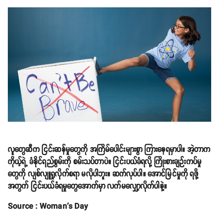
လူတွေဆီက ငြင်းဆန်မှုတွေကို အကြိမ်ပေါင်းများစွာ ကြားနေရမှာပါ။ အဲ့တာက
ကိုယ့်ရဲ့ ခံနိုင်ရည်စွမ်းကို စမ်းသပ်တာပဲ။ ငြင်းပယ်ခံရလို့ ကြိုးစားချဉ်းကပ်မှု
တွေကို လျစ်လျူရှုလိုက်စရာ မလိုပါဘူး။ ဆက်လုပ်ပါ။ အောင်မြင်မှုကို ရဖို့
အတွက် ငြင်းပယ်ခံရမှုတွေအောက်မှာ လက်မလျှော့လိုက်ပါနဲ့။
Source : Woman's Day