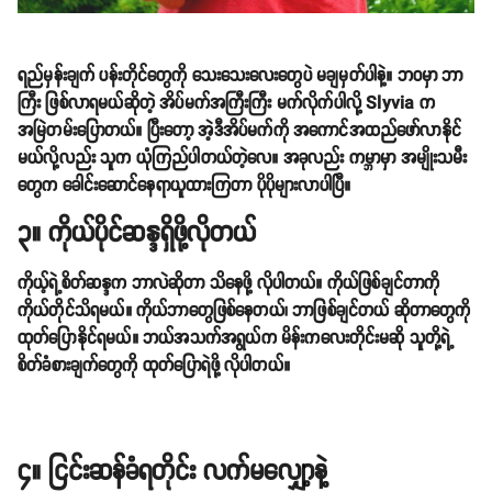
ရည်မှန်းချက် ပန်းတိုင်တွေကို သေးသေးလေးတွေပဲ မချမှတ်ပါနဲ့။ ဘဝမှာ ဘာ
ကြီး ဖြစ်လာရမယ်ဆိုတဲ့ အိပ်မက်အကြီးကြီး မက်လိုက်ပါလို့ Slyvia က
အမြဲတမ်းပြောတယ်။ ပြီးတော့ အဲ့ဒီအိပ်မက်ကို အကောင်အထည်ဖော်လာနိုင်
မယ်လို့လည်း သူက ယုံကြည်ပါတယ်တဲ့လေ။ အခုလည်း ကမ္ဘာမှာ အမျိုးသမီး
တွေက ခေါင်းဆောင်နေရာယူထားကြတာ ပိုပိုများလာပါပြီ။
၃။ ကိုယ်ပိုင်ဆန္ဒရှိဖို့လိုတယ်
ကိုယ့်ရဲ့စိတ်ဆန္ဒက ဘာလဲဆိုတာ သိနေဖို့ လိုပါတယ်။ ကိုယ်ဖြစ်ချင်တာကို
ကိုယ်တိုင်သိရမယ်။ ကိုယ်ဘာတွေဖြစ်နေတယ်၊ ဘာဖြစ်ချင်တယ် ဆိုတာတွေကို
ထုတ်ပြောနိုင်ရမယ်။ ဘယ်အသက်အရွယ်က မိန်းကလေးတိုင်းမဆို သူတို့ရဲ့
စိတ်ခံစားချက်တွေကို ထုတ်ပြောရဲဖို့ လိုပါတယ်။
၄။ ငြင်းဆန်ခံရတိုင်း လက်မလျှော့နဲ့