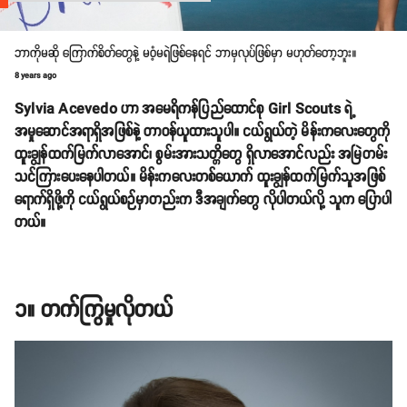
ဘာကိုမဆို ကြောက်စိတ်တွေနဲ့ မဝံ့မရဲဖြစ်နေရင် ဘာမှလုပ်ဖြစ်မှာ မဟုတ်တော့ဘူး။
8 years ago
Sylvia Acevedo ဟာ အမေရိကန်ပြည်ထောင်စု Girl Scouts ရဲ့
အမှုဆောင်အရာရှိအဖြစ်နဲ့ တာဝန်ယူထားသူပါ။ ငယ်ရွယ်တဲ့ မိန်းကလေးတွေကို
ထူးချွန်ထက်မြက်လာအောင်၊ စွမ်းအားသတ္တိတွေ ရှိလာအောင်လည်း အမြဲတမ်း
သင်ကြားပေးနေပါတယ်။ မိန်းကလေးတစ်ယောက် ထူးချွန်ထက်မြက်သူအဖြစ်
ရောက်ရှိဖို့ကို ငယ်ရွယ်စဉ်မှာတည်းက ဒီအချက်တွေ လိုပါတယ်လို့ သူက ပြောပါ
တယ်။
၁။ တက်ကြွမှုလိုတယ်