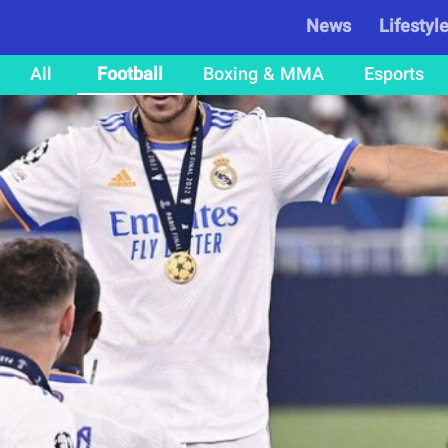
News
Lifestyl
All
Football
Boxing & MMA
Esports