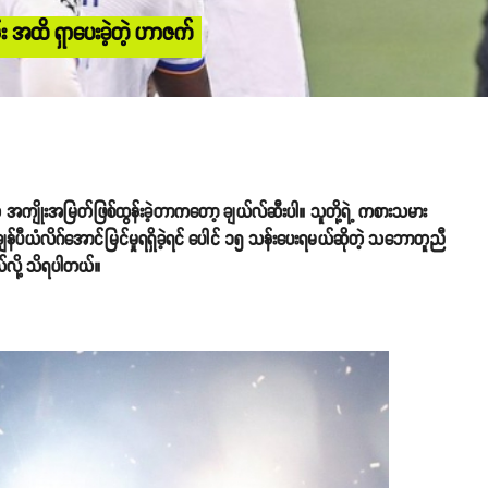
း အထိ ရှာပေးခဲ့တဲ့ ဟာဇက်
့အတူ အကျိုးအမြတ်ဖြစ်ထွန်းခဲ့တာကတော့ ချယ်လ်ဆီးပါ။ သူတို့ရဲ့ ကစားသမား
ချန်ပီယံလိဂ်အောင်မြင်မှုရရှိခဲ့ရင်​ ပေါင် ၁၅ သန်းပေးရမယ်ဆိုတဲ့ သဘောတူညီ
တယ်လို့ သိရပါတယ်။