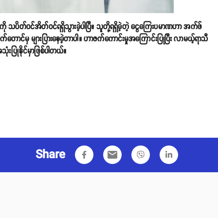
 သပိတ်ဝင်အိတ်ဝင်ရရှိသွားခဲ့ပါပြီ။ သူတို့ရရှိခဲ့တဲ့ ငွေကြေးပမာဏဟာ အက်ဖ်
က်တောင်မှ များပြားနေခဲ့တာပါ။ ဟာဇက်ကောင်းမှုအကြောင်းပြုပြီး လာမယ့်ရာသီ
ံးပြုနိုင်မှာဖြစ်ပါတယ်။
Share
email