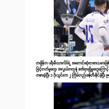
တချိန်က ပရီးမီးယားလိဂ်ရဲ့ အကောင်းဆုံးကစားသမားဖြ
မြင့်တက်မှုတွေ၊ အလွယ်တကူနဲ့ ဒဏ်ရာရရှိမှုတွေကြောင့် ရု
ကစားခဲ့ပြီး ၁ ဂိုးသွင်းကာ ၂ ကြိမ်တည်းဖန်တီးနိုင်ခဲ့ပြီ