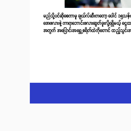
မည်သို့ပင်ဆိုစေကာမူ ချယ်လ်ဆီးကတော့ ပေါင် ၁၅သန်းကို
အေဖလားနဲ့ ကာရာဘောင်းဖလားဆွတ်ခူးလို့ရရှိမယ့် ငွေထ
အတွက် အပြောင်းအရွှေ့စရိတ်ထဲကိုတောင် ထည့်သွင်းအသု