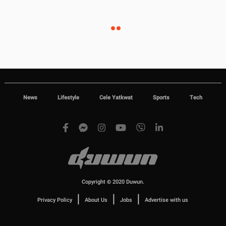
News
Lifestyle
Cele Yatkwat
Sports
Tech
Copyright © 2020 Duwun.
|
|
|
Privacy Policy
About Us
Jobs
Advertise with us