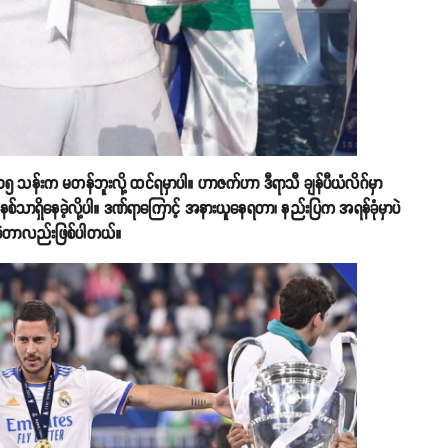
၁၅ သန်းက မတန်ဘူးလို့ ထင်ရမှာပါ။ ဟာဇက်ဟာ ဒီရာသီ ချန်ပီယံလိဂ်မှာ
၃ မိနစ်သာရှိနေခဲ့လို့ပါ။ ဒဏ်ရာကြောင့် အနားယူနေရတာ၊ နည်းပြက အရန်ခုံမှာပဲ
ေခဲ့တာလည်းဖြစ်ပါတယ်။