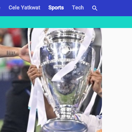
e
Cele Yatkwat
Sports
Tech