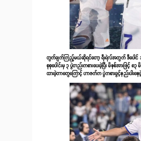
တွက်ချက်ကြည့်မယ်ဆိုရင်တော့ ရီးရဲလ်အတွက် ဒီပေါင် 
စုစုပေါင်းမှ ၃ ပွဲတည်းကစားပေးခဲ့ပြီး မိနစ်အားဖြင့် ၈
ထားခဲ့တာတွေကြောင့် ဟာဇက်က ပွဲကစားခွင့်နည်းပါးန