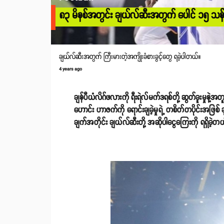
၈၃ မိနစ်အတွင်း ချယ်လ်ဆီးအတွက် ပေါင် ၁၅ သန်
ချယ်လ်ဆီးအတွက် ကြီးမားတဲ့အကျိုးခံစားခွင့်တွေ ရခဲ့ပါတယ်။
4 years ago
ချန်ပီယံလိဂ်ဖလားကို ရီးရဲလ်မက်ဒရစ်တို့ ဆွတ်ခူးမှုနဲ
ဟောင်း ဟာဇက်ကို ရောင်းချခဲ့မှုရဲ့ တစိတ်တပိုင်းအဖြစ် 
ချက်အတိုင်း ချယ်လ်ဆီးတို့ အဆိုပါငွေကြေးကို ရရှိခဲ့