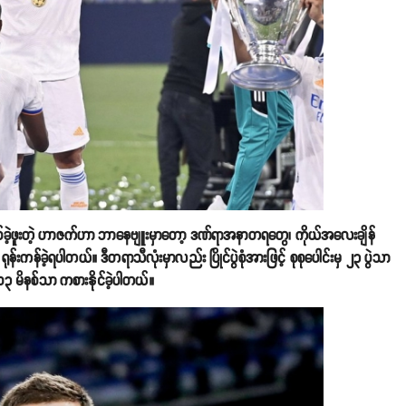
စ်ခဲ့ဖူးတဲ့ ဟာဇက်ဟာ ဘာနေဗျူးမှာတော့ ဒဏ်ရာအနာတရတွေ၊ ကိုယ်အလေးချိန်
န်းကန်ခဲ့ရပါတယ်။ ဒီတရာသီလုံးမှာလည်း ပြိုင်ပွဲစုံအားဖြင့် စုစုပေါင်းမှ ၂၃ ပွဲသာ
း ၉၀၃ မိနစ်သာ ကစားနိုင်ခဲ့ပါတယ်။