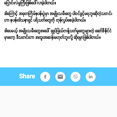
ပြောင်းလဲမှုကြီးဖြစ်ပေါ်လာခဲ့ပါတယ်။
ဒါကြောင့် အခုတကြိမ်နပန်းပွဲမှာ အမျိုးသမီးတွေ ပါဝင်ခွင့်မရဘူးဆိုတဲ့သတင်း
ဟာ နပန်းဝါသနာရှင် ပရိသတ်တွေကို တုန်လှုပ်စေခဲ့ပါတယ်။
ဒါပေမယ့် အမျိုးသမီးတွေအပေါ် ချုပ်ခြယ်ကန့်သတ်မှုတွေများတဲ့ ဆော်ဒီနိုင်ငံ
မှာတော့ ဒီသတင်းဟာ အထူးအဆန်းမဟုတ်ဘူးလို့ ဆိုရမှာဖြစ်ပါတယ်။
Share
email