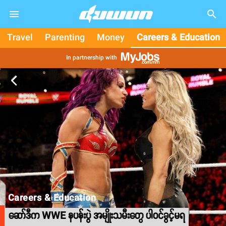
search
Travel
Parenting
Money
Careers & Education
In partnership with
arrow_back_ios
Careers & Education
ဆော်ဒီက WWE နပန်းပွဲ အမျိုးသမီးတွေ ပါဝင်ခွင့်မရ