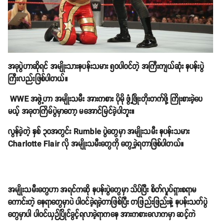
အခုပွဲဟာဆိုရင် အမျိုးသားနပန်းသမား ၅၀ပါဝင်တဲ့ အကြီးကျယ်ဆုံး နပန်းပွဲ
ကြီးလည်းဖြစ်ပါတယ်။
WWE အဖွဲ့ဟာ အမျိုးသမီး အားကစား ပိုမို ဖွံ့ဖြိုးတိုးတက်ဖို့ ကြိုးစားခဲ့ပေ
မယ့် အခုတကြိမ်ပွဲမှာတော့ မအောင်မြင်ခဲ့ပါဘူး။
လွန်ခဲ့တဲ့ နှစ် ၃၀အတွင်း Rumble ပွဲတွေမှာ အမျိုးသမီး နပန်းသမား
Charlotte Flair လို အမျိုးသမီးတွေကို တွေ့ခဲ့ရတာဖြစ်ပါတယ်။
အမျိုးသမီးတွေဟာ အရင်ကဆို နပန်းပွဲတွေမှာ သိပ်ပြီး စိတ်လှုပ်ရှားစရာမ
ကောင်းတဲ့ နေရာတွေမှာပဲ ပါဝင်ခဲ့ရခဲ့တာဖြစ်ပြီး တဖြည်းဖြည်းနဲ့ နပန်းသတ်ပွဲ
တွေမှာပါ ပါဝင်ယှဉ်ပြိုင်ခွင့်ရလာခဲ့ရာကနေ အားကစားလောကမှာ ဆင့်ကဲ