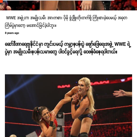
WWE အဖွဲ့ဟာ အမျိုးသမီး အားကစား ပိုမို ဖွံ့ဖြိုးတိုးတက်ဖို့ ကြိုးစားခဲ့ပေမယ့် အခုတ
ကြိမ်ပွဲမှာတော့ မအောင်မြင်ခဲ့ပါဘူး။
8 years ago
ဆော်ဒီအာရေဗျနိုင်ငံမှာ ကျင်းပမယ့် ကမ္ဘာ့နပန်းပွဲ ဖျော်ဖြေရေးအဖွဲ့ WWE ရဲ့
ပွဲမှာ အမျိုးသမီးနပန်းသမားတွေ ပါဝင်ခွင့်မရလို့ ဝေဖန်ခံနေရပါတယ်။