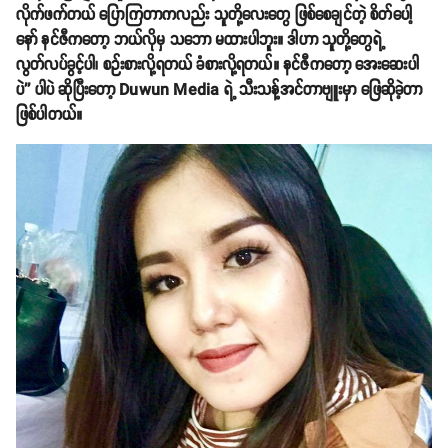
လိုက်ဖက်တယ် ပြောကြတာကလည်း သူတို့လေးတွေ ဖြစ်စေချင်တဲ့ စိတ်ပေါ့
နော် နင်ဇီကတော့ ဘယ်လိုမှ သဘော မထားပါဘူး။ ဒါဟာ သူတို့တွေရဲ့
လွတ်လပ်ခွင့်ပါ၊ စဉ်းစားလို့ရတယ် ခံစားလို့ရတယ်။ နင်ဇီကတော့ အေးဆေးပါ
ပဲ'' ပါပဲ ဆိုပြီးတော့ Duwun Media ရဲ့ သီးသန့်အင်တာဗျူးမှာ ဖြေဆိုခဲ့တာ
ဖြစ်ပါတယ်။