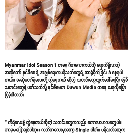
Myanmar Idol Season 1 ကနေ ဂီတလောကထဲကို ရောက်ရှိလာတဲ့
အဆိုတော် နင်ဇီမေရဲ့ အချစ်ရေးကပရိသတ်တွေရဲ့ အာရုံစိုက်ခြင်း ခံ နေရပါ
တယ်။ အဆိုတော်ရဲလေးတို့ တွဲနေတယ် ဆိုတဲ့ သတင်းတွေထွက်ပေါ်နေပြီး အဲ့ဒီ
သတင်းတွေနဲ့ ပတ်သက်လို့ နင်ဇီမေက Duwun Media ကနေ ယခုလိုပြော
ပြခဲ့ပါတယ်။
'' ကိုရဲလေးနဲ့ တွဲနေတယ်ဆိုတဲ့ သတင်းတွေကလည်း ကောလာဟလတွေပါ။
ဘာမှမပြောချင်ပါဘူး။ လတ်တလောမှာတော့ Single ပါဘဲ။ ပရိသတ်တွေက