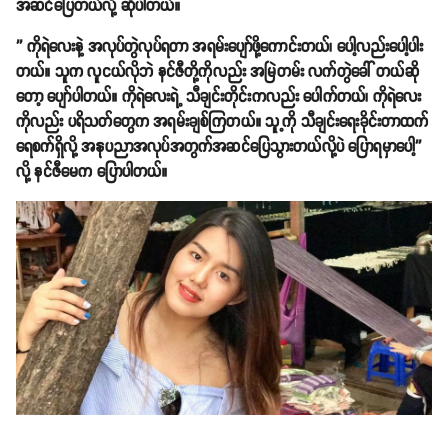
အဆင်ပြေတယ်လို့ ဆိုပါတယ်။
'' ကိုရဲလေးနဲ့ အလုပ်တွဲလုပ်ရတာ အရမ်းပျော်ဖို့ကောင်းတယ်၊ ပေါ့လည်းပေါ့ပါး
တယ်။ သူက လူငယ်လိုဘဲ နင်ဇီတို့ကိုလည်း အမြဲတမ်း လက်တွဲခေါ် တယ်ဆို
တော့ ပျော်ပါတယ်။ ကိုရဲလေးရဲ့ သီချင်းတိုင်းကလည်း ပေါက်တယ်၊ ကိုရဲလေး
ကိုလည်း ပရိသတ်တွေက အရမ်းချစ်ကြတယ်။ သူ့ကို သီချင်းရေးခိုင်းတာထက်
ရေစက်ရှိလို့ အနုပညာအလုပ်အတွက်အဆင်ပြေသွားတယ်လို့ပဲ ပြောရမှာပေါ့''
လို့ နင်ဇီမေက ပြောပါတယ်။