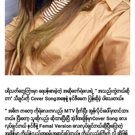
ပရိသတ်တွေကြားမှာ ရေပန်းစားခဲ့တဲ့ အဆိုတော်ရဲလေးရဲ့ '' အသည်းကွဲတယ်ဆို
တာ" သီချင်းကို Cover Songအနေနဲ့ နင်ဇီမေက ပြန်ဆိုခဲ့ ပါသေးတယ်။
'' အဓိက ကတော့ ကိုရဲလေးကလည်း MTV ရိုက်ပြီး အွန်လိုင်းပေါ်မှာတင်ထား
တယ်။ ပြီးတော့ သူဆိုလည်း ဆိုထားပြီးပြီ အဲ့ဒီအချိန်မှာCover Song လေး
လုပ်ချင်တယ် နင်ဇီနဲ့ Femal Version လေးလုပ်ချင်တယ်ဆိုပြီးပြောတဲ့
အချိန်မှာ ကိုယ်နဲ့လည်းအရမ်းအဆင်ပြေတယ်။ ကိုယ်လည်းကြိုက် လို့ ဆိုဖြစ်