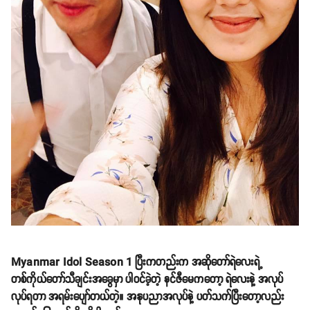
Myanmar Idol Season 1 ပြီးကတည်းက အဆိုတော်ရဲလေးရဲ့
တစ်ကိုယ်တော်သီချင်းအခွေမှာ ပါဝင်ခဲ့တဲ့ နင်ဇီမေကတော့ ရဲလေးနဲ့ အလုပ်
လုပ်ရတာ အရမ်းပျော်တယ်တဲ့။ အနုပညာအလုပ်နဲ့ ပတ်သက်ပြီးတော့လည်း