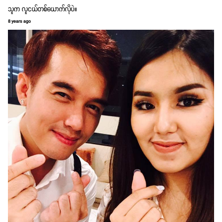
သူက လူငယ်တစ်ယောက်လိုပဲ။
8 years ago