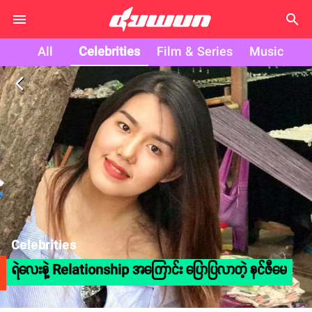
search
All
Celebrities
Film & Series
Music
arrow_back_ios
Celebrities
ရဲလေးနဲ့ Relationship အကြောင်း ပြောပြလာတဲ့ နင်ဇီမေ