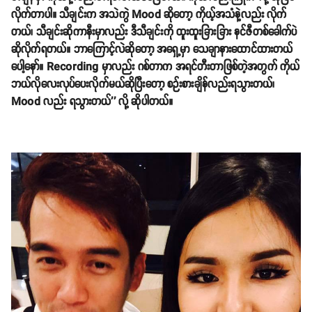
လိုက်တာပါ။ သီချင်းက အသဲကွဲ Mood ဆိုတော့ ကိုယ့်အသံနဲ့လည်း လိုက်
တယ်၊ သီချင်းဆိုကာနီးမှာလည်း ဒီသီချင်းကို ထူးထူးခြားခြား နင်ဇီတစ်ခေါက်ပဲ
ဆိုလိုက်ရတယ်။ ဘာကြောင့်လဲဆိုတော့ အရှေ့မှာ သေချာနားထောင်ထားတယ်
ပေါ့နော်။ Recording မှာလည်း ဂစ်တာက အရင်တီးတာဖြစ်တဲ့အတွက် ကိုယ်
ဘယ်လိုလေးလုပ်ပေးလိုက်မယ်ဆိုပြီးတော့ စဉ်းစားချိန်လည်းရသွားတယ်၊
Mood လည်း ရသွားတယ်'' လို့ ဆိုပါတယ်။