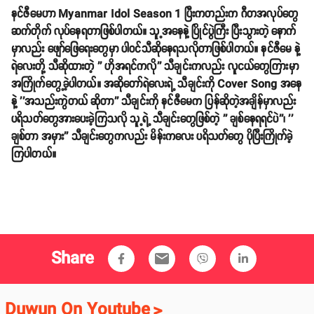
နင်ဇီမေဟာ Myanmar Idol Season 1 ပြီးကတည်းက ဂီတအလုပ်တွေ
ဆက်တိုက် လုပ်နေရတာဖြစ်ပါတယ်။ သူ့အနေနဲ့ ပြိုင်ပွဲကြီး ပြီးသွားတဲ့ နောက်
မှာလည်း ဖျော်ဖြေရေးတွေမှာ ပါဝင်သီဆိုနေရသလိုတာဖြစ်ပါတယ်။ နင်ဇီမေ နဲ့
ရဲလေးတို့ သီဆိုထားတဲ့ '' ဟိုအရင်ကလို'' သီချင်းကလည်း လူငယ်တွေကြားမှာ
အကြိုက်တွေ့ခဲ့ပါတယ်။ အဆိုတော်ရဲလေးရဲ့ သီချင်းကို Cover Song အနေ
နဲ့ ''အသည်းကွဲတယ် ဆိုတာ'' သီချင်းကို နင်ဇီမေက ပြန်ဆိုတဲ့အချိန်မှာလည်း
ပရိသတ်တွေအားပေးခဲ့ကြသလို သူ့ရဲ့ သီချင်းတွေဖြစ်တဲ့ '' ချစ်နေရရင်ပဲ''၊ ''
ချစ်တာ အမှား'' သီချင်းတွေကလည်း မိန်းကလေး ပရိသတ်တွေ ပိုပြီးကြိုက်ခဲ့
ကြပါတယ်။
Share
email
Duwun On Youtube
>