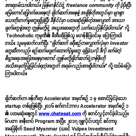
အားရဝမ်းသာပါတယ်။ မြန်မာနိုင်ငံရဲ့ freelance community ကို ပံ့ပိုးပြီး
မြေတောင်မြှောက်ပေးနေတဲ့ ချိတ်ဆက်အနေနဲ့ အချိန်တိုအတွင်းမှာ များစွာ
သောတိုးတက်မှုတွေရရှိခဲ့ပြီး ဒီနိုင်ငံမှာ ပထမဆုံးဖြစ်တဲ့အလျောက် အားသာ
ချက်တွေနဲ့အတူ ကျွန်မတို့ရဲ့ အယူအဆတွေကို သက်သေပြနိုင်ခဲ့ပါတယ်။
” လို့
Technoholic ကုမ္ပဏီ၏ စီအီးအိုဖြစ်သူ မဟန်နီမြဝင်းမှ ပြောကြားပါ
တယ်။ သူမမှဆက်လက်ပြီး “
ချိတ်ဆက် ခရီးစဉ်တလျှောက်လုံးမှာ Investor
တွေဆီကလည်း စဉ်ဆက်မပျက်ထောက်ပံ့မှုတွေ ရရှိခဲ့သလို ဒီလို ခက်ခဲတဲ့
စီးပွားရေးအခြေအနေမှာတောင် ကျွန်မတို့ချိတ်ဆက်ရဲ့တန်ဖိုးကို
အသိအမှတ်ပြုခြင်းခံရတဲ့အတွက် အရမ်းလည်းအားရှိပါတယ်။
” လို့ ထပ်မံပြော
ကြားပါတယ်။
ချိတ်ဆက်ဟာ ဖန်တီးရာ Accelerator အမှတ်စဉ် ၁ မှ အောင်မြင်ခဲ့သော
startup တစ်ခုဖြစ်ပြီး ၂၀၁၆ စက်တင်ဘာလ Accelerator အမှတ်စဉ် ၁
၏ ပထမဆုံးနေ့တွင်
www.chatesat.com
ကို စတင်လွှင့်တင်ခဲ့ပါသည်။
၆လတာ အနီးကပ် Program အပြီး၊ ၂၀၁၇ ဂျူလိုင်လတွင် စင်ကာပူ
အခြေစိုက် Seed Myanmar (ယခင် Vulpes Investment