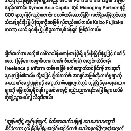
အစိုးရ ရင်းနှီးမြှုပ်နှံမှုအဖွဲ့အစည်း GIC ၏ Portfolio Manager အဖြစ်
လည်းကောင်း၊ Dymon Asia Capital တွင် Managing Partner နှင့်
COO ရာထူးဖြင့်လည်းကောင်း တာဝန်ထမ်းဆောင်ခဲ့ပြီး လက်ရှိအချိန်တွင်တော့
သီးသန့်ရင်းနှီးမြှုပ်နှံသူတဦးအဖြစ် ရပ်တည်နေပါတယ်။ Keizo Fujitake
ကတော့ ယခင် ရင်းနှီးမြှုပ်နှံမှုဘဏ်လုပ်ငန်းရှင် ဖြစ်ခဲ့ပါတယ်။
ချိတ်ဆက်ဟာ အဆိုပါ ဒေါ်လာသိန်းဂဏန်းတန်ဖိုးရှိ ရင်းနှီးမြှုပ်နှံမှုဖြင့် မဲခေါင်
ဒေသ (မြန်မာ၊ ကမ္ဘောဒီးယား၊ လာအို၊ ဗီယက်နမ်) အတွင်း ထိပ်တန်း
freelance platform တစ်ခုအဖြစ် မှတ်ကျောက်တင်နိုင်ရန် အားထုတ်
သွားမှာဖြစ်ပါတယ်။ ထို့အပြင် ချိတ်ဆက်၏ အလျင်အမြန်တိုးတက်မှုများကို
အထောက်အကူပြုရန်နှင့် အလွတ်တန်းဈေးကွက်တွင် ယှဉ်ပြိုင်မှုအနေအထား
များကို ခြေကုပ်ယူနိုင်ရန် လူအင်အားနှင့် နည်းပညာအရင်းအမြစ်များ ထပ်မံ
တိုးချဲ့သွားမယ်လို့ သိရပါတယ်။
“
ကျွန်မတို့ရဲ့ မျှော်မှန်းချက်, စိတ်အားထက်သန်မှုနဲ့ အလားအလာတွေကို
နိုင်ငံတကာ ရင်းနှီးမြုပ်နှံမှုအသိုင်းအဝိုင်းကပါ အသိအမှတ်ပြုကျတဲ့အတွက်