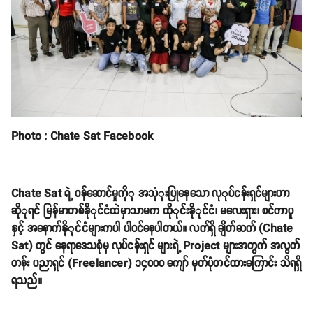
Photo : Chate Sat Facebook
Chate Sat ရဲ့ ဝန်ဆောင်မှုကိုု အသုံုးပြုနေသော လုုပ်ငန်းရှင်များဟာ
ဆိုုရင် မြန်မာတစ်နိုုင်ငံထဲမှာသာမက ထိုုင်းနိုုင်ငံ၊ မလေးရှား၊ စင်ကာပူ
နှင့် အနောက်နိုုင်ငံများကပါ ပါဝင်နေပါတယ်။ လက်ရှိ ချိတ်ဆက် (Chate
Sat) တွင် နေရာဒေသစုံမှ လုပ်ငန်းရှင် များရဲ့ Project များအတွက် အလွတ်
တန်း ပညာရှင် (Freelancer) ၁၄၀၀၀ ကျော် မှတ်ပုံတင်ထားကြောင်း သိရရှိ
ရသည်။