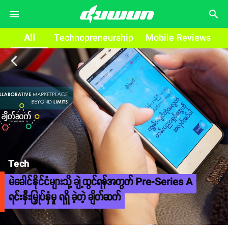
search
All
Technopreneurship
Mobile Reviews
arrow_back_ios
Tech
မဲခေါင်နိုင်ငံများသို့ ချဲ့ထွင်ရန်အတွက် Pre-Series A
ရင်းနှီးမြှုပ်နှံမှု ရရှိ ခဲ့တဲ့ ချိတ်ဆက်