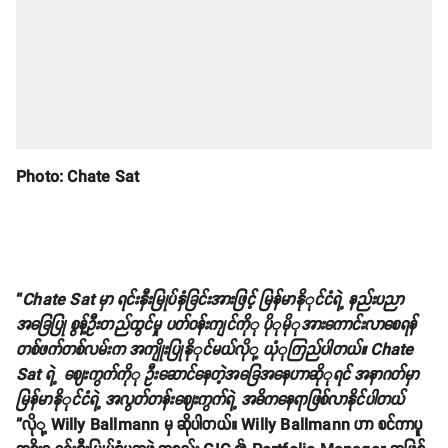
Photo: Chate Sat
“
Chate Sat မှာ ရင်းနှီးမြုပ်နှံခြင်းအားဖြင့် မြန်မာနိုုင်ငံရဲ့ နည်းပညာ
အခြေပြု စွန့်ဦးတည်ထွင်မှု ပတ်ဝန်းကျင်ကိုု ပိုုမိုုအားကောင်းလာစေရန်
တစ်ဖက်တစ်လမ်းက အကျိုးပြုနိုုင်မယ်လိုု့ ယုံုကြည်ပါတယ်။ Chate
Sat ရဲ့ ဈေးကွက်ကိုု ဦးဆောင်နေတဲ့အခြေအနေဟာဆိုုရင် အနာဂတ်မှာ
မြန်မာနိုုင်ငံရဲ့ အလွတ်တန်းဈေးကွက်ရဲ့ အဓိကနေရာဖြစ်လာနိုင်ပါတယ်
”လိုု့ Willy Ballmann မှ ဆိုပါတယ်။ Willy Ballmann ဟာ စင်ကာပူ