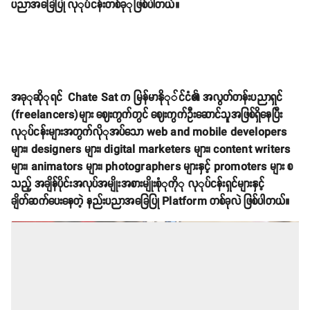
ပညာအခြေပြု လုုပ်ငန်းတစ်ခုုဖြစ်ပါတယ်။
အခုုဆိုုရင် Chate Sat က မြန်မာနိုု်င်ငံ၏ အလွတ်တန်းပညာရှင်
(freelancers)များ ဈေးကွက်တွင် ဈေးကွက်ဦးဆောင်သူအဖြစ်ရှိနေပြီး
လုုပ်ငန်းများအတွက်လိုုအပ်သော web and mobile developers
များ၊ designers များ၊ digital marketers များ၊ content writers
များ၊ animators များ၊ photographers များနှင့် promoters များ စ
သည့် အချိန်ပိုင်းအလုပ်အမျိုးအစားမျိုးစုံုကိုု လုုပ်ငန်းရှင်များနှင့်
ချိတ်ဆက်ပေးနေတဲ့ နည်းပညာအခြေပြု Platform တစ်ခုလဲ ဖြစ်ပါတယ်။