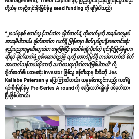
Management), Theta Capital နှင့် ပြည်တွင်းရင်းနှီးမြှုပ်နှံသူတစ်ဦး
တို့ထံမှ ကနဦးရင်းနှီးမြှပ်နှံမှု seed funding ကို ရရှိခဲ့ပါသည်။
“
၂၀၁၆ခုနှစ် စတင်လွှင့်တင်ထဲက ချိတ်ဆက်ရဲ့ တိုးတက်မှုကို အရမ်းကျေနပ်
အားရမိပါတယ်။ ချိတ်ဆက်က လက်ရှိ မြန်မာမှာ စိတ်လှုပ်ရှားဖို့အကောင်းဆုံး
နည်းပညာကုမ္ပဏီတွေထဲက တခုဖြစ်ပြီး ခုထပ်မံရရှိလိုက်တဲ့ ရင်းနှီးမြှုပ်နှံမှုဟာ
ဆိုရင် ချိတ်ဆက်ရဲ့ စွမ်းဆောင်ရည်နဲ့ သူတို့ အောင်မြင်ဖို့ ဘယ်လောက်ထိ စိတ်
အားထက်သန်တယ်ဆိုတာကို သက်သေထူလိုက်တာပဲဖြစ်ပါတယ်
” လို့
ချိတ်ဆက်၏ ပထမဆုံး investor ဖြစ်သူ ဖန်တီးရာမှ စီအီးအို Jes
Kaliebe Petersen မှ ပြောကြားပါတယ်။ ယခုနှစ်အတွင်းလည်း လက်ရှိ
ရင်းနှီးမြုပ်နှံမှု Pre-Series A round ကို အပြီးသတ်ရရှိရန် ပစ်မှတ်ထား
ပြီးဖြစ်ပါတယ်။