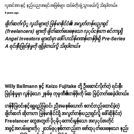
လူအင်အားနှင့် နည်းပညာအရင်းအမြစ်များ ထပ်မံတိုးချဲ့သွားမယ်လို့ သိရပါတယ်။
8 years ago
ချိတ်ဆက်လိုု့ လူသိများတဲ့ မြန်မာနိုင်ငံ၏ အလွတ်တန်းပညာရှင်
(freelancers) များကို ချိတ်ဆက်ပေးနေသော လုုပ်ငန်းဟာ စင်ကာပူရှိ
Angel Investors များထံမှာ ဒေါ်လာသိန်းဂဏန်းတန်ဖိုးရှိ Pre-Series
A ရင်းနှီးမြုပ်နှံမှုကို ရရှိခဲ့တယ်လို့ သိရပါတယ်။
Willy Ballmann နှင့် Keizo Fujitake တို့ ဦးဆောင်လိုက်တဲ့ ရင်းနှီး
မြုပ်နှံမှုမှာ လွန်ခဲ့သော ၂နှစ်မှ ကုမ္ပဏီ၏တန်ဖိုးကို ၆ဆ မြင့်တက်စေခဲ့ပါတယ်။
ဟန်နီမြဝင်းနှင့်ရွှေရည်မြဝင်း ညီအမနှစ်ယောက် စတင်တည်ထောင်ခဲ့တဲ့
ချိတ်ဆက် ဆိုတာဟာ မြန်မာနိုင်ငံရှိ အလွတ်တန်းပညာရှင်လို့ ခေါ်ဆိုနိုင်တဲ့
Freelancer တွေအတွက် ပိုုမိုုကောင်းမွန်သော အလုုပ်အကိုင်
အခွင့်အလမ်းများကိုု ၂၀၁၆ခုုနှစ်ကတည်းက ဖော်ထုုတ်ပေးနေသော နည်း