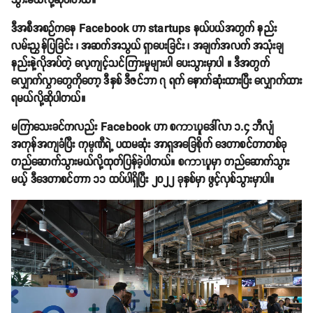
သွားမယ်လို့ဆိုပါတယ်။
ဒီအစီအစဉ်ကနေ Facebook ဟာ startups နယ်ပယ်အတွက် နည်း
လမ်းညွှန်ပြခြင်း ၊ အဆက်အသွယ် ရှာပေးခြင်း ၊ အချက်အလက် အသုံးချ
နည်းနဲ့လိုအပ်တဲ့ လေ့ကျင့်သင်ကြားမှုများပါ ပေးသွားမှာပါ ။ ဒီအတွက်
လျှောက်လွှာတွေကိုတော့ ဒီနှစ် ဒီဇင်ဘာ ၇ ရက် နောက်ဆုံးထားပြီး လျှောက်ထား
ရမယ်လို့ဆိုပါတယ်။
မကြာသေးခင်ကလည်း Facebook ဟာ စကာၤပူဒေါ်လာ ၁.၄ ဘီလျံ
အကုန်အကျခံပြီး ကုမ္ပဏီရဲ့ ပထမဆုံး အာရှအခြေစိုက် ဒေတာစင်တာတစ်ခု
တည်ဆောက်သွားမယ်လို့ထုတ်ပြန်ခဲ့ပါတယ်။ စကာၤပူမှာ တည်ဆောက်သွား
မယ့် ဒီဒေတာစင်တာာ ၁၁ ထပ်ပါရှိပြီး ၂၀၂၂ ခုနှစ်မှာ ဖွင့်လှစ်သွားမှာပါ။