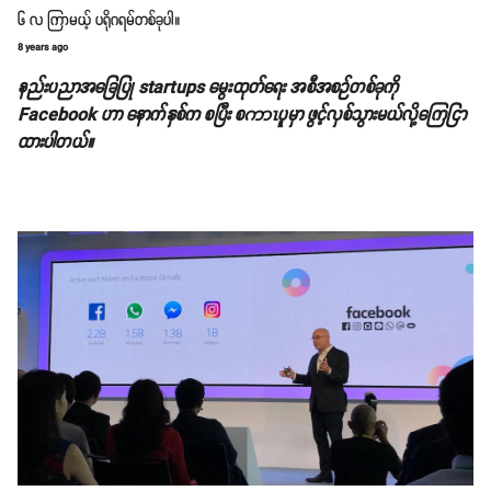
၆ လ ကြာမယ့် ပရိုဂရမ်တစ်ခုပါ။
8 years ago
နည်းပညာအခြေပြု startups မွေးထုတ်ရေး အစီအစဉ်တစ်ခုကို
Facebook ဟာ နောက်နှစ်က စပြီး စကာၤပူမှာ ဖွင့်လှစ်သွားမယ်လို့ကြေငြာ
ထားပါတယ်။