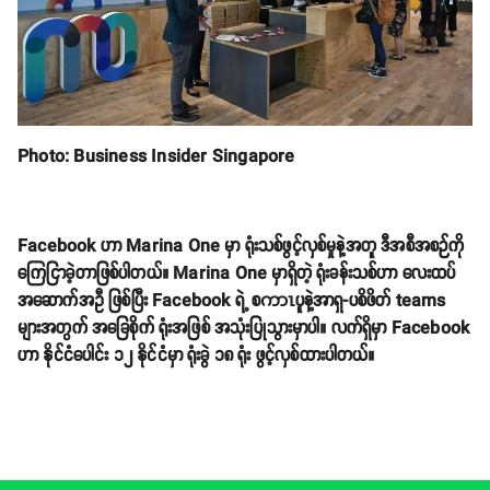
Photo: Business Insider Singapore
Facebook ဟာ Marina One မှာ ရုံးသစ်ဖွင့်လှစ်မှုနဲ့အတူ ဒီအစီအစဉ်ကို
ကြေငြာခဲ့တာဖြစ်ပါတယ်။ Marina One မှာရှိတဲ့ ရုံးခန်းသစ်ဟာ လေးထပ်
အဆောက်အဦ ဖြစ်ပြီး Facebook ရဲ့ စကာၤပူနဲ့အာရှ-ပစိဖိတ် teams
များအတွက် အခြေစိုက် ရုံးအဖြစ် အသုံးပြုသွားမှာပါ။ လက်ရှိမှာ Facebook
ဟာ နိုင်ငံပေါင်း ၁၂ နိုင်ငံမှာ ရုံးခွဲ ၁၈ ရုံး ဖွင့်လှစ်ထားပါတယ်။