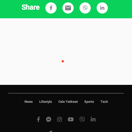
Share
email
News
Lifestyle
Cele Yatkwat
Sports
Tech