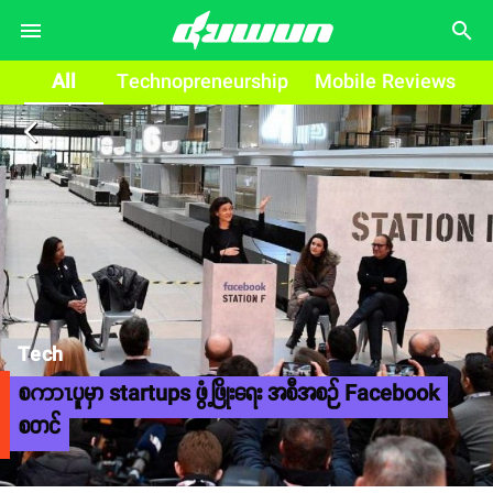
search
All
Technopreneurship
Mobile Reviews
arrow_back_ios
Tech
စကာၤပူမှာ startups ဖွံ့ဖြိုးရေး အစီအစဉ် Facebook
စတင်