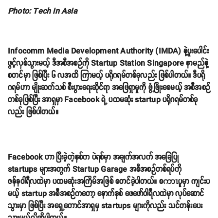
Photo: Tech in Asia
Infocomm Media Development Authority (IMDA) နဲ့ပူးပေါင်း
ဖွင့်လှစ်သွားမယ့် ဒီအစီအစဉ်ကို Startup Station Singapore နာမည်နဲ့
စတင်မှာ ဖြစ်ပြီး ၆ လအထိ ကြာမယ့် ပရိုဂရမ်တစ်ခုလည်း ဖြစ်ပါတယ်။ ဒီပရို
ဂရမ်ဟာ မျိုးဆက်သစ် စီးပွားရေးဆိုင်ရာ အဖြေရှာမှုကို ဖွံ့ဖြိုးစေမယ့် အစီအစဉ်
တစ်ခုဖြစ်ပြီး အာရှမှာ Facebook ရဲ့ ပထမဆုံး startup ပရိုဂရမ်တစ်ခု
လည်း ဖြစ်ပါတယ်။
Facebook ဟာ ပြီးခဲ့တဲ့နှစ်က ပဲရစ်မှာ အချက်အလက် အခြေပြု
startups များအတွက် Startup Garage အစီအစဉ်တစ်ရပ်ကို
ဇန်နဝါရီလထဲမှာ ပထမဆုံးအကြိမ်အဖြစ် စတင်ခဲ့ပါတယ်။ စကာၤပူမှာ ကျင်းပ
မယ့် startup အစီအစဉ်ကတော့ နောက်နှစ် ဖေဖော်ဝါရီလထဲမှာ လုပ်ဆောင်
သွားမှာ ဖြစ်ပြီး အရှေ့တောင်အာရှမှ startups များကိုလည်း သင်တန်းပေး