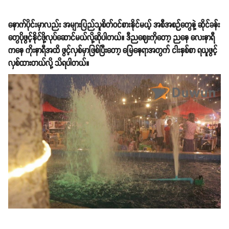
နောက်ပိုင်းမှာလည်း အများပြည်သူစိတ်ဝင်စားနိုင်မယ့် အစီအစဉ်တွေနဲ့ ဆိုင်ခန်း
တွေပိုဖွင့်နိုင်ဖို့လုပ်ဆောင်မယ်လို့ဆိုပါတယ်။ ဒီညဈေးကိုတော့ ညနေ လေးနာရီ
ကနေ ကိုးနာရီအထိ ဖွင့်လှစ်မှာဖြစ်ပြီးတော့ မြေနေရာအတွက် ငါးနှစ်စာ ရယူဖွင့်
လှစ်ထားတယ်လို့ သိရပါတယ်။