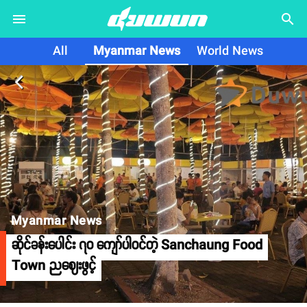
search
All
Myanmar News
World News
arrow_back_ios
Myanmar News
ဆိုင်ခန်းပေါင်း ၇၀ ကျော်ပါဝင်တဲ့ Sanchaung Food
Town ညဈေးဖွင့်