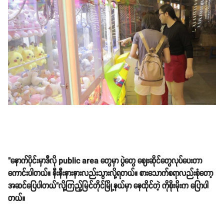
"နောက်ပိုင်းမှာဒီလို public area တွေမှာ ပွဲတွေ ဈေးဆိုင်တွေလုပ်ပေးတာ
ကောင်းပါတယ်။ နီးနီးနားနားလည်းသွားလို့ရတယ်။ စားသောက်စရာလည်းစုံတော့
အဆင်ပြေပါတယ်"လို့ကြည့်မြင်တိုင်မြို့နယ်မှာ နေထိုင်တဲ့ ကိုစိုးမိုးက ပြောပါ
တယ်။