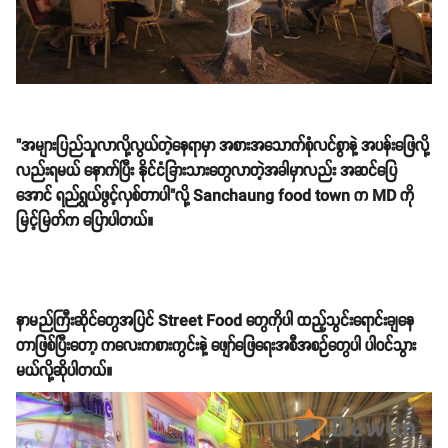
"အများပြည်သူလာလို့လွယ်တဲ့နေရာမှာ အစားအသောက်စုံလင်စွာနဲ့ အပန်းဖြေလို့
လည်းရမယ် နောက်ပြီး နိုင်ငံခြားသားတွေလာတဲ့အခါမှာလည်း အဆင်ပြေ
အောင် ရည်ရွယ်ဖွင့်လှစ်တာပါ"လို့ Sanchaung food town က MD ကို
မြင့်မြတ်က ပြောပါတယ်။
နာမည်ကြီးဆိုင်တွေအပြင် Street Food တွေကိုပါ ထည့်သွင်းရောင်းချနေ
တာဖြစ်ပြီးတော့ ကလေးကစားကွင်းနဲ့ ဖျော်ဖြေရေးအစီအစဉ်တွေပါ ပါဝင်သွား
မယ်လို့ဆိုပါတယ်။