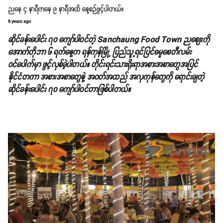
ညနေ ၄ နာရီကနေ ၉ နာရီအထိ နေ့စဉ်ဖွင့်ပါတယ်။
8 years ago
ဆိုင်ခန်းပေါင်း ၇၀ ကျော်ပါဝင်တဲ့ Sanchaung Food Town ညဈေးကို
အောက်တိုဘာ ၆ ရက်နေ့က ရန်ကုန်မြို့ ပြည်သူ့ရင်ပြင်ဓမ္မစေတီလမ်း
ဝင်ပေါက်မှာ ဖွင့်လှစ်ခဲ့ပါတယ်။ တိုင်းရင်းသားရိုးရာအစားအစာတွေအပြင်
နိုင်ငံတကာ အစားအစာတွေနဲ့ အဝတ်အထည် အလှကုန်တွေကို ရောင်းချတဲ့
ဆိုင်ခန်းပေါင်း ၇၀ ကျော်ပါဝင်တာဖြစ်ပါတယ်။