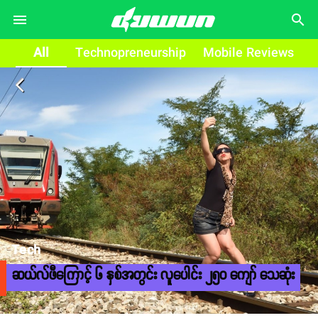
search
All
Technopreneurship
Mobile Reviews
arrow_back_ios
Tech
ဆယ်လ်ဖီကြောင့် ၆ နှစ်အတွင်း လူပေါင်း ၂၅၀ ကျော် သေဆုံး