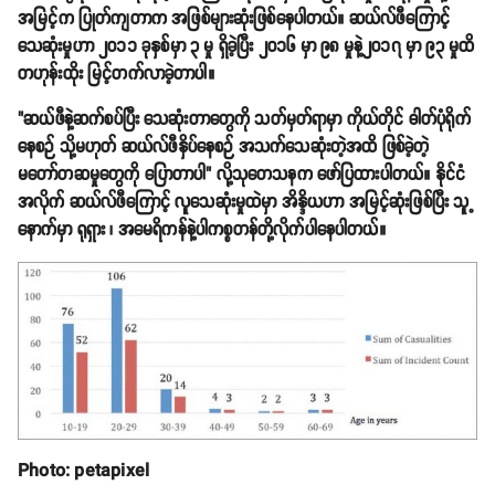
အမြင့်က ပြုတ်ကျတာက အဖြစ်များဆုံးဖြစ်နေပါတယ်။ ဆယ်လ်ဖီကြောင့်
သေဆုံးမှုဟာ ၂၀၁၁ ခုနှစ်မှာ ၃ မှု ရှိခဲ့ပြီး ၂၀၁၆ မှာ ၉၈ မှုနဲ့၂၀၁၇ မှာ ၉၃ မှုထိ
တဟုန်းထိုး မြင့်တက်လာခဲ့တာပါ။
"ဆယ်ဖီနဲ့ဆက်စပ်ပြီး သေဆုံးတာတွေကို သတ်မှတ်ရာမှာ ကိုယ်တိုင် ဓါတ်ပုံရိုက်
နေစဉ် သို့မဟုတ် ဆယ်လ်ဖီနှိပ်နေစဉ် အသက်သေဆုံးတဲ့အထိ ဖြစ်ခဲ့တဲ့
မတော်တဆမှုတွေကို ပြောတာပါ" လို့သုတေသနက ဖော်ပြထားပါတယ်။ နိုင်ငံ
အလိုက် ဆယ်လ်ဖီကြောင့် လူသေဆုံးမှုထဲမှာ အိန္ဒိယဟာ အမြင့်ဆုံးဖြစ်ပြီး သူ့
နောက်မှာ ရုရှား ၊ အမေရိကန်နဲ့ပါကစ္စတန်တို့လိုက်ပါနေပါတယ်။
Photo: petapixel