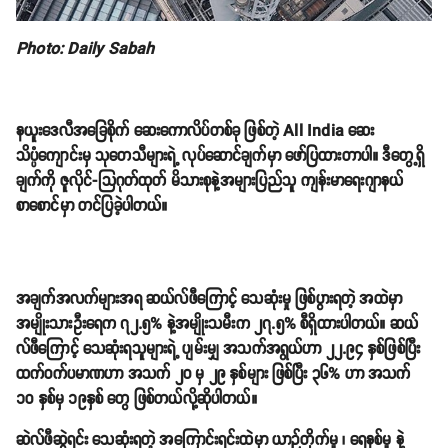
Photo: Daily Sabah
နယူးဒေလီအခြေစိုက် ဆေးကောလိပ်တစ်ခု ဖြစ်တဲ့ All India ဆေး
သိပ္ပံကျောင်းမှ သုတေသီများရဲ့ လုပ်ဆောင်ချက်မှာ ဖော်ပြထားတာပါ။ ဒီတွေ့ရှိ
ချက်ကို ဇူလိုင်-သြဂုတ်ထုတ် မိသားစုနဲ့အများပြည်သူ ကျန်းမာရေးဂျာနယ်
စာစောင်မှာ တင်ပြခဲ့ပါတယ်။
အချက်အလက်များအရ ဆယ်လ်ဖီကြောင့် သေဆုံးမှု ဖြစ်ပွားရတဲ့ အထဲမှာ
အမျိုးသားဦးရေက ၇၂.၅% နဲ့အမျိုးသမီးက ၂၇.၅% စီရှိထားပါတယ်။ ဆယ်
လ်ဖီကြောင့် သေဆုံးရသူများရဲ့ ပျမ်းမျှ အသက်အရွယ်ဟာ ၂၂.၉၄ နှစ်ဖြစ်ပြီး
ထက်ဝက်ပမာဏဟာ အသက် ၂၀ မှ ၂၉ နှစ်များ ဖြစ်ပြီး ၃၆% ဟာ အသက်
၁၀ နှစ်မှ ၁၉နှစ် တွေ ဖြစ်တယ်လို့ဆိုပါတယ်။
ဆဲလ်ဖီဆွဲရင်း သေဆုံးရတဲ့ အကြောင်းရင်းထဲမှာ ယာဉ်တိုက်မှု ၊ ရေနစ်မှု နဲ့