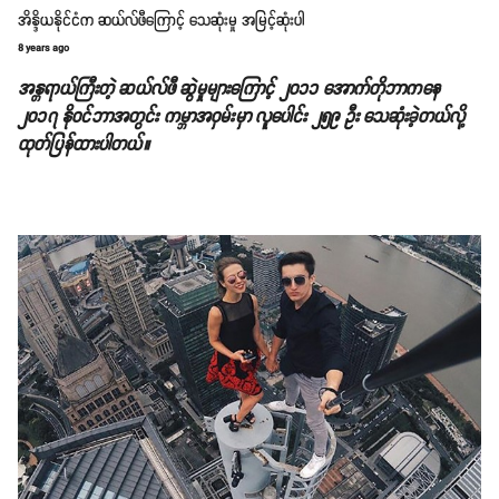
အိန္ဒိယနိုင်ငံက ဆယ်လ်ဖီကြောင့် သေဆုံးမှု အမြင့်ဆုံးပါ
8 years ago
အန္တရာယ်ကြီးတဲ့ ဆယ်လ်ဖီ ဆွဲမှုများကြောင့် ၂၀၁၁ အောက်တိုဘာကနေ
၂၀၁၇ နိုဝင်ဘာအတွင်း ကမ္ဘာအဝှမ်းမှာ လူပေါင်း ၂၅၉ ဦး သေဆုံးခဲ့တယ်လို့
ထုတ်ပြန်ထားပါတယ်။