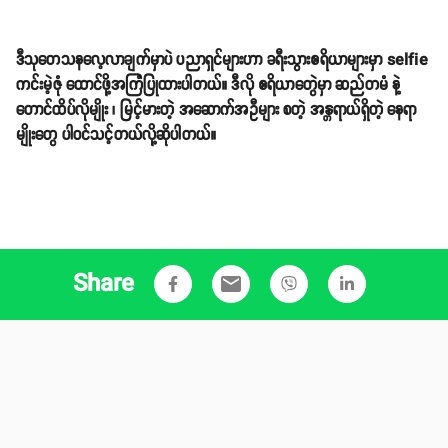
ဒီသုတေသနလေ့လာချက်မှာပဲ ပညာရှင်များဟာ ခရီးသွားဧရိယာများမှာ selfie
ကင်းမဲ့ဇုံ ထောင်ဖို့အကြံပြုထားပါတယ်။ ဒီလို ဧရိယာတွေဲမှာ ဆည်တမံ နဲ့
တောင်ထိပ်လိုမျိုး ၊ မြင့်မားတဲ့ အဆောက်အဦများ စတဲ့ အန္တရာယ်ရှိတဲ့ နေရာ
မျိုးတွေ ပါဝင်သင့်တယ်လို့ဆိုပါတယ်။
Share
email