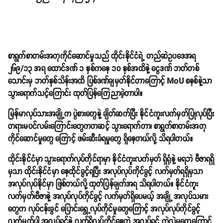
စာရွက်စာတမ်းအတုကိုင်ဆောင်မှုသည် ထိုင်းနိုင်ငံရဲ့ တည်ဆဲဥပဒေအရ
၂၆၉/၁၃ အရ ထောင်ဒဏ် ၁ နှစ်ကနေ ၁၀ နှစ်အထိနဲ့ ငွေဒဏ် ဘတ်တစ်
သောင်းမှ ဘတ်နှစ်သိန်းအထိ ပြစ်ဒဏ်ချမှတ်နိုင်တာကြောင့် MoU စနစ်နဲ့သာ
သွားရောက်သင့်ကြောင်း ထုတ်ပြန်ကြေညာခဲ့တာပါ။
မြန်မာလုပ်သားအချို့က ပွဲစားတွေနဲ့ ချိတ်ဆက်ပြီး နိုင်ငံကူးလက်မှတ်ပြုလုပ်ပြီး
တရားမဝင်လမ်းကြောင်းတွေကတဆင့် သွားရောက်တာ၊ စာရွက်စာတမ်းအတု
ကိုင်ဆောင်မှုတွေ ကြောင့် ဖမ်းဆီးခံရမှုတွေ ရှိနေတယ်လို့ သိရပါတယ်။
ထိုင်းနိုင်ငံမှာ သွားရောက်လုပ်ကိုင်ရာမှာ နိုင်ငံကူးလက်မှတ် ရှိရုံနဲ့ မရဘဲ ဗီဇာရရှိ
မှသာ ထိုင်းနိုင်ငံမှာ နေထိုင်ခွင့်ရပြီး အလုပ်လုပ်ကိုင်ခွင့် လက်မှတ်ရရှိမှသာ
အလုပ်လုပ်နိုင်မှာ ဖြစ်တယ်လို့ ထုတ်ပြန်ချက်အရ သိရပါတယ်။ နိုင်ငံကူး
လက်မှတ်၊ဗီဇာနဲ့ အလုပ်လုပ်ကိုင်ခွင့် လက်မှတ်ရှိပေမယ့် အချို့ အလုပ်သမား
တွေက လုပ်ငန်းခွင် ပြောင်းရွှေ့လုပ်ကိုင်မှုတွေကြောင့် အလုပ်လုပ်ကိုင်ခွင့်
လက်မှတ်ပါ အလုပ်ရှင်နဲ့ လက်ရှိလုပ်ကိုင်နေတဲ့ အလုပ်ရှင် ကွဲလွဲမှုတွေကြောင့်