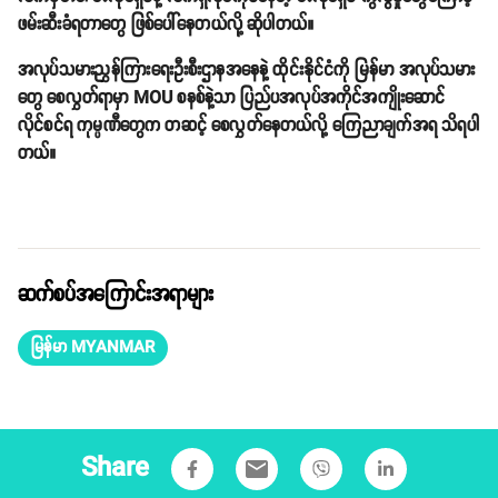
ဖမ်းဆီးခံရတာတွေ ဖြစ်ပေါ်နေတယ်လို့ ဆိုပါတယ်။
အလုပ်သမားညွှန်ကြားရေးဦးစီးဌာနအနေနဲ့ ထိုင်းနိုင်ငံကို မြန်မာ အလုပ်သမား
တွေ စေလွှတ်ရာမှာ MOU စနစ်နဲ့သာ ပြည်ပအလုပ်အကိုင်အကျိုးဆောင်
လိုင်စင်ရ ကုမ္ပဏီတွေက တဆင့် စေလွှတ်နေတယ်လို့ ကြေညာချက်အရ သိရပါ
တယ်။
ဆက်စပ်အကြောင်းအရာများ
မြန်မာ MYANMAR
Share
email