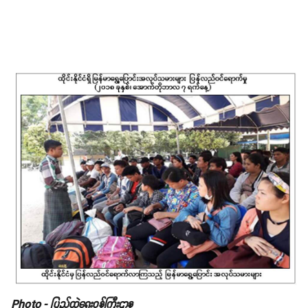
Photo - ပြည်ထဲရေးဝန်ကြီးဌာန