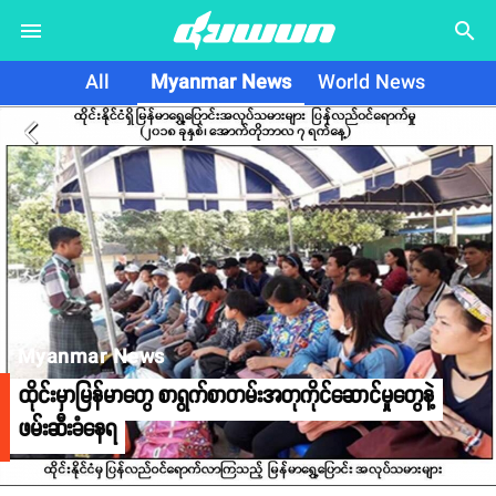
search
All
Myanmar News
World News
arrow_back_ios
Myanmar News
ထိုင်းမှာမြန်မာတွေ စာရွက်စာတမ်းအတုကိုင်ဆောင်မှုတွေနဲ့
ဖမ်းဆီးခံနေရ