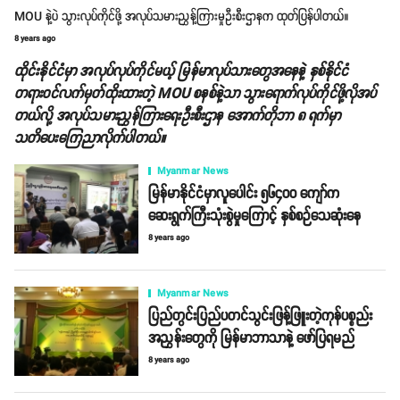
MOU နဲ့ပဲ သွားလုပ်ကိုင်ဖို့ အလုပ်သမားညွှန့်ကြားမှုဦးစီးဌာနက ထုတ်ပြန်ပါတယ်။
8 years ago
ထိုင်းနိုင်ငံမှာ အလုပ်လုပ်ကိုင်မယ့် မြန်မာလုပ်သားတွေအနေနဲ့ နှစ်နိုင်ငံ
တရားဝင်လက်မှတ်ထိုးထားတဲ့ MOU စနစ်နဲ့သာ သွားရောက်လုပ်ကိုင်ဖို့လိုအပ်
တယ်လို့ အလုပ်သမားညွှန်ကြားရေးဦးစီးဌာန အောက်တိုဘာ ၈ ရက်မှာ
သတိပေးကြေညာလိုက်ပါတယ်။
Myanmar News
မြန်မာနိုင်ငံမှာလူပေါင်း ၅၆၄၀၀ ကျော်က
ဆေးရွက်ကြီးသုံးစွဲမှုကြောင့် နှစ်စဉ်သေဆုံးနေ
8 years ago
Myanmar News
ပြည်တွင်းပြည်ပတင်သွင်းဖြန့်ဖြူးတဲ့ကုန်ပစ္စည်း
အညွှန်းတွေကို မြန်မာဘာသာနဲ့ ဖော်ပြရမည်
8 years ago