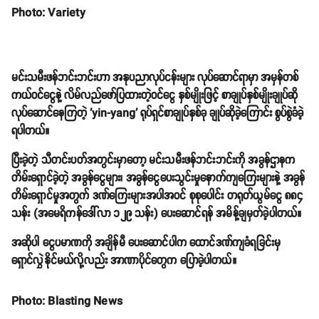
Photo: Variety
မင်းသမီးဖန်ဘင်းဘင်းဟာ အနုပညာလုပ်ငန်းများ လုပ်ဆောင်ရာမှာ အမှန်တစ်
ကယ်ဝင်ငွေနဲ့ လိမ်လည်ဖော်ပြထားတဲ့ဝင်ငွေ နှစ်မျိုးဖြင့် စာချုပ်နှစ်မျိုးချုပ်ဆို
လုပ်ဆောင်နေကြတဲ့ 'yin-yang' ရုပ်ရှင်စာချုပ်နှစ်ခု ချုပ်ဆိုခဲ့ကြောင်း စွပ်စွဲခံခဲ့
ရပါတယ်။
ပြီးခဲ့တဲ့ သီတင်းပတ်အတွင်းမှာတော့ မင်းသမီးဖန်ဘင်းဘင်းကို အခွန်ဌာနက
တိမ်းရှောင်ခဲ့တဲ့ အခွန်ငွေများ၊ အခွန်ငွေပေးသွင်းမှုနောက်ကျကြေးများနဲ့ အခွန်
တိမ်းရှောင်မှုအတွက် ဒဏ်ကြေးများအပါအဝင် စုစုပေါင်း တရုတ်ယွမ်ငွေ ၈၈၄
သန်း (အမေရိကန်ဒေါ်လာ ၁၂၉ သန်း) ပေးဆောင်ရန် အမိန့်ချမှတ်ခဲ့ပါတယ်။
အဆိုပါ ငွေပမာဏကို အချိန်မီ ပေးဆောင်ပါက ထောင်ဒဏ်ကျခံရခြင်းမှ
ရှောင်လွှဲနိုင်မယ်လို့လည်း အာဏာပိုင်တွေက ပြောခဲ့ပါတယ်။