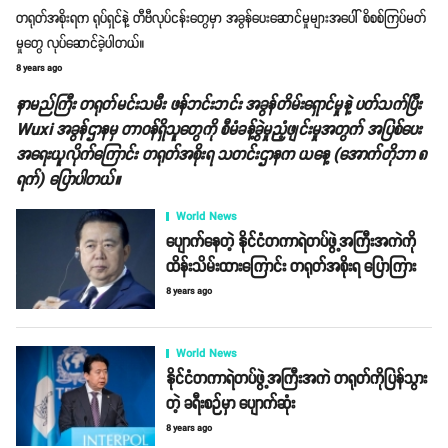
တရုတ်အစိုးရက ရုပ်ရှင်နဲ့ တီဗီလုပ်ငန်းတွေမှာ အခွန်ပေးဆောင်မှုများအပေါ် စိစစ်ကြပ်မတ်
မှုတွေ လုပ်ဆောင်ခဲ့ပါတယ်။
8 years ago
နာမည်ကြီး တရုတ်မင်းသမီး ဖန်ဘင်းဘင်း အခွန်တိမ်းရှောင်မှုနဲ့ ပတ်သက်ပြီး
Wuxi အခွန်ဌာနမှ တာဝန်ရှိသူတွေကို စီမံခန့်ခွဲမှုညံ့ဖျင်းမှုအတွက် အပြစ်ပေး
အရေးယူလိုက်ကြောင်း တရုတ်အစိုးရ သတင်းဌာနက ယနေ့ (အောက်တိုဘာ ၈
ရက်) ပြောပါတယ်။
World News
ပျောက်နေတဲ့ နိုင်ငံတကာရဲတပ်ဖွဲ့အကြီးအကဲကို
ထိန်းသိမ်းထားကြောင်း တရုတ်အစိုးရ ပြောကြား
8 years ago
World News
နိုင်ငံတကာရဲတပ်ဖွဲ့အကြီးအကဲ တရုတ်ကိုပြန်သွား
တဲ့ ခရီးစဉ်မှာ ပျောက်ဆုံး
8 years ago