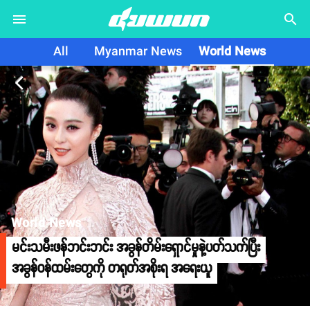
search
All
Myanmar News
World News
arrow_back_ios
World News
မင်းသမီးဖန်ဘင်းဘင်း အခွန်တိမ်းရှောင်မှုနဲ့ပတ်သက်ပြီး
အခွန်ဝန်ထမ်းတွေကို တရုတ်အစိုးရ အရေးယူ