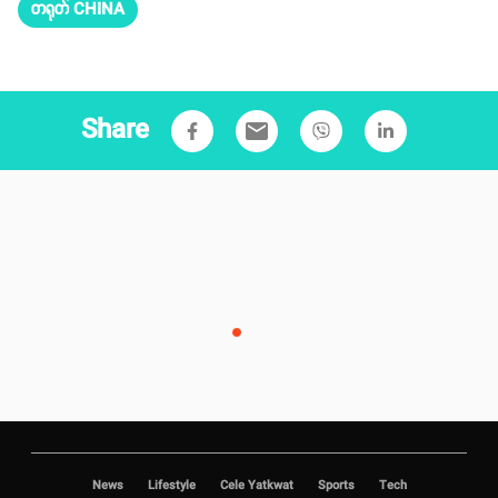
တဲ့ တရုတ်အနုပညာရှင်စာရင်းမှာလည်း မင်းသမီးဖန်ဘင်းဘင်းက ဝင်ငွေ အ
မေရိကန်ဒေါ်လာ ၄၃ သန်း (ယွမ်ငွေ သန်း ၃၀၀ ဝန်းကျင်) ဖြင့် ထိပ်ဆုံးမှ
ရပ်တည်ခဲ့ကြောင်း သိရပါတယ်။
ဆက်စပ်အကြောင်းအရာများ
တရုတ် CHINA
Share
email