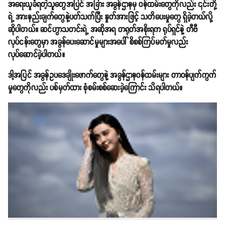
အရေးယူခံရတဲ့သူတွေအပြင် အခြား အခွန်ဌာနမှ ဝန်ထမ်းတွေကိုလည်း ၎င်းတို့
ရဲ့ အားနည်းချက်တွေနဲ့ပတ်သက်ပြီး နှုတ်အားဖြင့် သတိပေးမှုတွေ ရှိခဲ့တယ်လို့
ဆိုပါတယ်။ ဆင်ဟွာသတင်းရဲ့ အဆိုအရ တရုတ်အစိုးရက ရုပ်ရှင်နဲ့ တီဗီ
လုပ်ငန်းတွေမှာ အခွန်ပေးဆောင်မှုများအပေါ် စိစစ်ကြပ်မတ်မှုလည်း
လုပ်ဆောင်ခဲ့ပါတယ်။
ဒါ့အပြင် အခွန်ဥပဒေချိုးဖောက်တွေနဲ့ အခွန်ဌာနဝန်ထမ်းများ တာဝန်ပျက်ကွက်
မှုတွေကိုလည်း ပစ်မှတ်ထား စုံစမ်းစစ်ဆေးခဲ့ကြောင်း သိရပါတယ်။