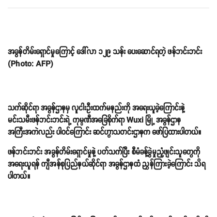
အခွန်တိမ်းရှောင်မှုကြောင့် ဒေါ်လာ ၁၂၉ သန်း ပေးဆောင်ရတဲ့ ဖန်ဘင်းဘင်း
(Photo: AFP)
သက်ဆိုင်ရာ အခွန်ဌာနမှ လူငါးဦးထက်မနည်းကို အရေးယူခဲ့ကြောင်းနဲ့
မင်းသမီးဖန်ဘင်းဘင်းရဲ့ ကုမ္ပဏီအခြေစိုက်ရာ Wuxi မြို့ အခွန်ဌာန
အကြီးအကဲလည်း ပါဝင်ကြောင်း ဆင်ဟွာသတင်းဌာနက ဖော်ပြထားပါတယ်။
ဖန်ဘင်းဘင်း အခွန်တိမ်းရှောင်မှုနဲ့ ပတ်သက်ပြီး စီမံခန့်ခွဲမှုညံ့ဖျင်းသူတွေကို
အရေးယူရန် ကျီအန်စုပြည်နယ်ဆိုင်ရာ အခွန်ဌာနထံ ညွှန်ကြားခဲ့ကြောင်း သိရ
ပါတယ်။