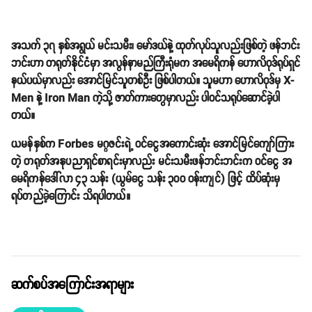
Photo: Blasting News
အသက် ၃၇ နှစ်အရွယ် မင်းသမီး၊ မော်ဒယ်နဲ့ ထုတ်လုပ်သူလည်းဖြစ်တဲ့ ဖန်ဘင်း
ဘင်းဟာ တရုတ်နိုင်ငံမှာ အလွန်နာမည်ကြီးရုံမက အမေရိကန် ဟောလိဝုဒ်ရုပ်ရှင်
နယ်ပယ်မှာလည်း အောင်မြင်သူတစ်ဦး ဖြစ်ပါတယ်။ သူမဟာ ဟောလိဝုဒ်မှ X-
Men နဲ့ Iron Man ကဲ့သို့ ဇာတ်ကားတွေမှာလည်း ပါဝင်သရုပ်ဆောင်ခဲ့ပါ
တယ်။
ယမန်နှစ်က Forbes မဂ္ဂဇင်းရဲ့ ဝင်ငွေအကောင်းဆုံး အောင်မြင်ကျော်ကြား