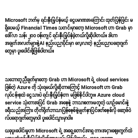
Microsoft ဘက်မှ ရင်းနှီးမြှပ်နှံမယ့် ငွေပမာဏအကြောင်း ထုတ်ပြန်ခြင်း မ
ရှိပေမယ့် Financial Times သတင်းမှာတော့ Microsoft ဟာ Grab မှာ
ဒေါ်လာ သန်း ၂၀၀ ဝန်းကျင် ရင်းနှီးမြှပ်နှံခဲ့တယ်လို့ဆိုပါတယ်။ ဒါဟာ
အချက်အလက်များနဲ့AI နည်းပညာပိုင်းမှာ လေ့လာတဲ့ နည်းပညာပရောဂျက်
တွေမှာ ပူးပေါင်းဖို့ဖြစ်ပါတယ်။
သဘောတူညီချက်မှာတော့ Grab ဟာ Microsoft ရဲ့ cloud services
ဖြစ်တဲ့ Azure ကို သုံးရမယ်လို့ဆိုတာကြောင့် Microsoft ဟာ Grab
လုပ်ငန်းစုထဲ ငွေသားပဲ ရင်းနှီးမြှပ်နှံတာ မဖြစ်နိုင်ပါဘူး။ Azure cloud
service သုံးတာအပြင် Grab အနေနဲ့ ဘာသာစကားမတူတဲ့ ယာဉ်မောင်းနဲ့
ခရီးသည်အကြား တိုက်ရိုက်ဘာသာပြန်စနစ်နဲ့မျက်နှာပြင်ဖတ်စနစ်လို ဆော့ဖ်ဝဲ
လ်ပရောဂျက်တွေမှာပါ ပူးပေါင်းသွားမှာပါ။
ယခုပူးပေါင်းမှုဟာ Microsoft ရဲ့ အရှေ့တောင်အာရှ ကားအငှားဈေးကွက်ထဲ