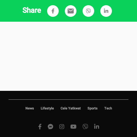
Share
email
News
Lifestyle
Cele Yatkwat
Sports
Tech