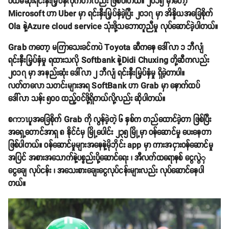
ပထမဆုံးရင်းနှီးမြှပ်နှံလိုက်တာလည်း ဖြစ်ပါတယ်။ ၂၀၁၅ မှာတော့
Microsoft ဟာ Uber မှာ ရင်းနှီးမြှပ်နှံခဲ့ပြီး ၂၀၁၇ မှာ အိန္ဒိယအခြေစိုက်
Ola နဲ့Azure cloud service သုံးဖို့သဘောတူညီမှု လုပ်ဆောင်ခဲ့ပါတယ်။
Grab ကတော့ မကြာသေးခင်ကပဲ Toyota ဆီကနေ ဒေါ်လာ ၁ ဘီလျံ
ရင်းနှီးမြှပ်နှံမှု ရထားသလို Softbank နဲ့Didi Chuxing တို့ဆီကလည်း
၂၀၁၇ မှာ အနည်းဆုံး ဒေါ်လာ ၂ ဘီလျံ ရင်းနှီးမြှပ်နှံမှု ရှိခဲ့တာပါ။
လတ်တလော သတင်းများအရ SoftBank ဟာ Grab မှာ နောက်ထပ်
ဒေါ်လာ သန်း ၅၀၀ ထည့်ဝင်ဖို့ရှိတယ်လို့လည်း ဆိုပါတယ်။
စကာၤပူအခြေစိုက် Grab ကို လွန်ခဲ့တဲ့ ၆ နှစ်က တည်ထောင်ခဲ့တာ ဖြစ်ပြီး
အရှေ့တောင်အာရှ ၈ နိုင်ငံမှ မြို့ပေါင်း ၂၃၅ မြို့မှာ ဝန်ဆောင်မှု ပေးနေတာ
ဖြစ်ပါတယ်။ ဝန်ဆောင်မှုများအနေနဲ့မိုဘိုင်း app မှာ ကားအငှားဝန်ဆောင်မှု
အပြင် အစားအသောက်နဲ့ပစ္စည်းပို့ဆောင်ရေး ၊ အီလက်ထရောနစ် ငွေလွဲှ
ငွေချေ လုပ်ငန်း ၊ အသေးစားချေးငွေလုပ်ငန်းများလည်း လုပ်ဆောင်နေပါ
တယ်။