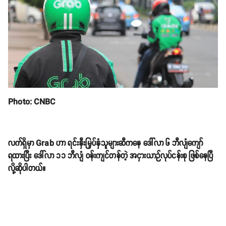
Photo: CNBC
လက်ရှိမှာ Grab ဟာ ရင်းနှီးမြှပ်နှံသူများဆီကနေ ဒေါ်လာ ၆ ဘီလျံကျော်
ရထားပြီး ဒေါ်လာ ၁၁ ဘီလျံ ဝန်းကျင်တန်တဲ့ အငှားယာဉ်လုပ်ငန်းစု ဖြစ်နေပြီ
လို့ဆိုပါတယ်။