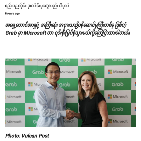
နည်းပညာပိုင်း ပူးပေါင်းမှုတွေလည်း ပါမှာပါ
8 years ago
အရှေ့တောင်အာရှရဲ့ အကြီးဆုံး အငှားယာဉ်ဝန်ဆောင်မှုကြီးတစ်ခု ဖြစ်တဲ့
Grab မှာ Microsoft ဟာ ရင်းနှီးမြှပ်နှံသွားမယ်လို့ကြေငြာထားပါတယ်။
Photo: Vulcan Post