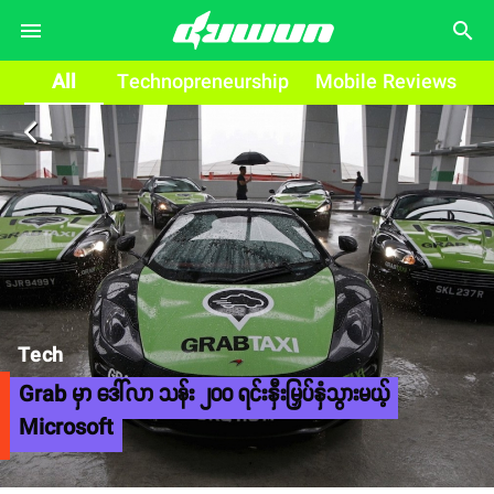
search
All
Technopreneurship
Mobile Reviews
arrow_back_ios
Tech
Grab မှာ ဒေါ်လာ သန်း ၂၀၀ ရင်းနှီးမြှပ်နှံသွားမယ့်
Microsoft