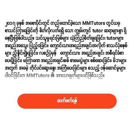
၂၀၁၇ ခုနှစ် အစောပိုင်းတွင် တည်ထောင်ခဲ့သော MMTutors တွင်ယခု
စာသင်ကြားရခြင်းကို စိတ်လိုလက်ရရှိ သော ကျွမ်းကျင် tutor ဆရာများစွာ ရှိ
နေပြီးဖြစ်ပါသည်။ သင်ယူမှုရင်းမြစ်များ ယုံကြည်စိတ်ချရခြင်း၊ tutorများ
အရည်အသွေး ပြည့်ဝခြင်း၊ ကျောင်းသားအရည်အချင်းအလိုက် စာသင်ပုံစနစ်
များ ညှိနှိုင်း၍ရခြင်း၊ လစဉ်ပုံမှန် ကျောင်းသား အရည်အချင်း အစီရင်ခံစာ
ပေးပို့ခြင်း၊ မကြာခဏ အရည်အချင်းစစ် စာမေးပွဲများ စစ်ဆေးခြင်း၊ မိဘများ
အတွက် အခမဲ့ တိုင်ပင်ဆွေးနွေး အကြံပေးခြင်းများ စသည့် ဝန်ဆောင်မှုများ
ပါဝင်ခြင်းက MMTutors ၏ အားသာချက်များပင်ဖြစ်သည်။
ဆက်ဖတ်ရန်