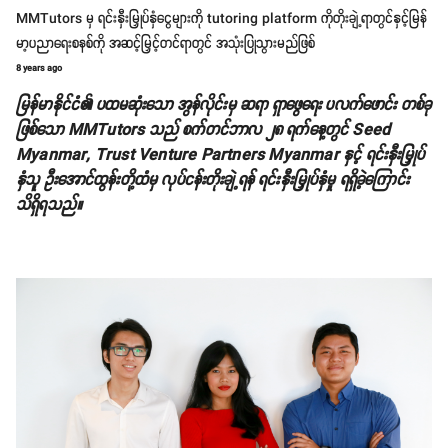
MMTutors မှ ရင်းနှီးမြှုပ်နှံငွေများကို tutoring platform ကိုတိုးချဲ့ရာတွင်နှင့်မြန်
မာ့ပညာရေးစနစ်ကို အဆင့်မြှင့်တင်ရာတွင် အသုံးပြုသွားမည်ဖြစ်
8 years ago
မြန်မာနိုင်ငံ၏ ပထမဆုံးသော အွန်လိုင်းမှ ဆရာ ရှာဖွေရေး ပလက်ဖောင်း တစ်ခု
ဖြစ်သော MMTutors သည် စက်တင်ဘာလ ၂၈ ရက်နေ့တွင် Seed
Myanmar, Trust Venture Partners Myanmar နှင့် ရင်းနှီးမြှုပ်
နှံသူ ဦးအောင်ထွန်းတို့ထံမှ လုပ်ငန်းတိုးချဲ့ရန် ရင်းနှီးမြှုပ်နှံမှု ရရှိခဲ့ကြောင်း
သိရှိရသည်။