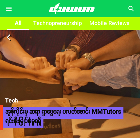
search
All
Technopreneurship
Mobile Reviews
arrow_back_ios
Tech
အွန်လိုင်းမှ ဆရာ ရှာဖွေရေး ပလက်ဖောင်း MMTutors
ရင်းနှီးမြှုပ်နှံမှုရရှိ