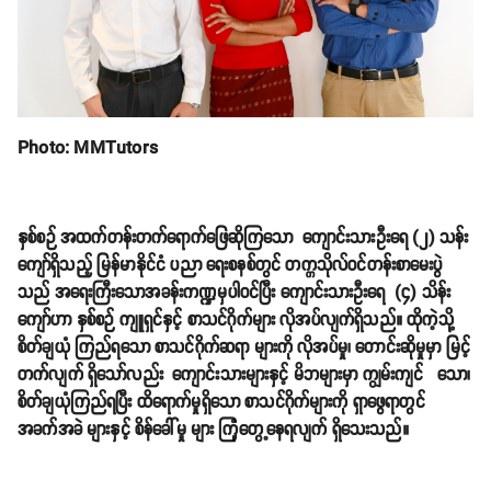
Photo: MMTutors
နှစ်စဉ် အထက်တန်းတက်ရောက်ဖြေဆိုကြသော ကျောင်းသားဦးရေ (၂) သန်း
ကျော်ရှိသည့် မြန်မာနိုင်ငံ ပညာ ရေးစနစ်တွင် တက္ကသိုလ်ဝင်တန်းစာမေးပွဲ
သည် အရေးကြီးသောအခန်းကဏ္ဍမှပါဝင်ပြီး ကျောင်းသားဦးရေ (၄) သိန်း
ကျော်ဟာ နှစ်စဉ် ကျူရှင်နှင့် စာသင်ဂိုက်များ လိုအပ်လျက်ရှိသည်။ ထိုကဲ့သို့
စိတ်ချယုံ ကြည်ရသော စာသင်ဂိုက်ဆရာ များကို လိုအပ်မှု၊ တောင်းဆိုမှုမှာ မြင့်
တက်လျက် ရှိသော်လည်း ကျောင်းသားများနှင့် မိဘများမှာ ကျွမ်းကျင် သော၊
စိတ်ချယုံကြည်ရပြီး ထိရောက်မှုရှိသော စာသင်ဂိုက်များကို ရှာဖွေရာတွင်
အခက်အခဲ များနှင့် စိန်ခေါ်မှု များ ကြုံတွေ့နေရလျက် ရှိသေးသည်။