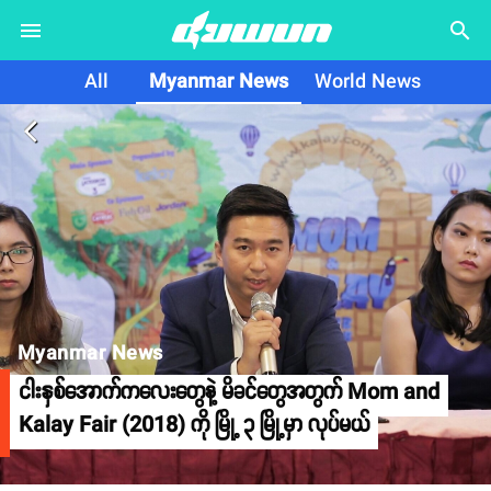
search
All
Myanmar News
World News
arrow_back_ios
Myanmar News
ငါးနှစ်အောက်ကလေးတွေနဲ့ မိခင်တွေအတွက် Mom and
Kalay Fair (2018) ကို မြို့ ၃ မြို့မှာ လုပ်မယ်