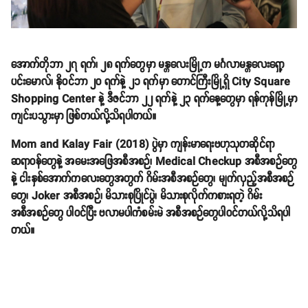
အောက်တိုဘာ ၂၇ ရက်၊ ၂၈ ရက်တွေမှာ မန္တလေးမြို့က မင်္ဂလာမန္တလေးရှော့
ပင်းမောလ်၊ နိုဝင်ဘာ ၂၀ ရက်နဲ့ ၂၁ ရက်မှာ တောင်ကြီးမြို့ရှိ City Square
Shopping Center နဲ့ ဒီဇင်ဘာ ၂၂ ရက်နဲ့ ၂၃ ရက်နေ့တွေမှာ ရန်ကုန်မြို့မှာ
ကျင်းပသွားမှာ ဖြစ်တယ်လို့သိရပါတယ်။
Mom and Kalay Fair (2018) ပွဲမှာ ကျန်းမာရေးဗဟုသုတဆိုင်ရာ
ဆရာဝန်တွေနဲ့ အမေးအဖြေအစီအစဉ်၊ Medical Checkup အစီအစဉ်တွေ
နဲ့ ငါးနှစ်အောက်ကလေးတွေအတွက် ဂိမ်းအစီအစဉ်တွေ၊ မျက်လှည့်အစီအစဉ်
တွေ၊ Joker အစီအစဉ်၊ မိသားစုပြိုင်ပွဲ၊ မိသားစုလိုက်ကစားရတဲ့ ဂိမ်း
အစီအစဉ်တွေ ပါဝင်ပြီး ဗလာမပါကံစမ်းမဲ အစီအစဉ်တွေပါဝင်တယ်လို့သိရပါ
တယ်။