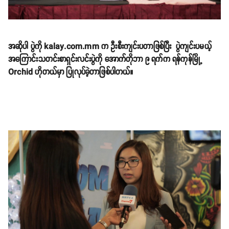
အဆိုပါ ပွဲကို kalay.com.mm က ဦးစီးကျင်းပတာဖြစ်ပြီး ပွဲကျင်းပမယ့်
အကြောင်းသတင်းစာရှင်းလင်းပွဲကို အောက်တိုဘာ ၉ ရက်က ရန်ကုန်မြို့
Orchid ဟိုတယ်မှာ ပြုလုပ်ခဲ့တာဖြစ်ပါတယ်။