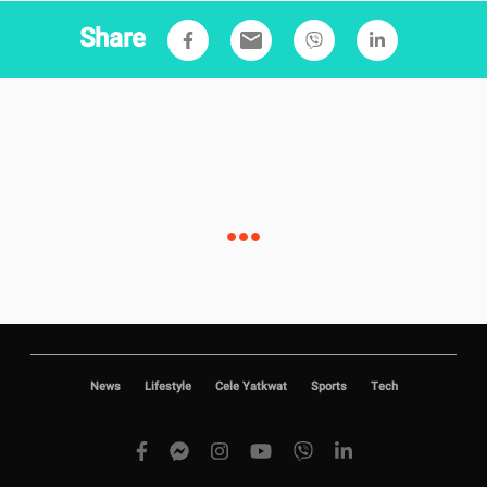
Share
email
News
Lifestyle
Cele Yatkwat
Sports
Tech