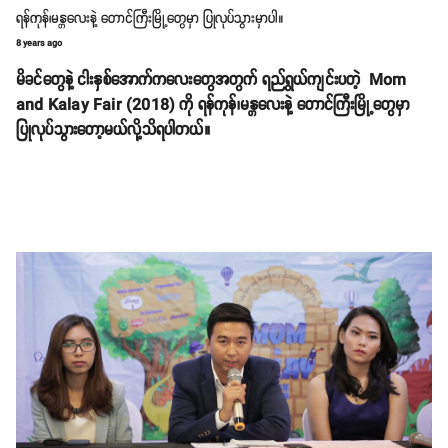
ရန်ကုန်၊မန္တလေးနဲ့ တောင်ကြီးမြို့တွေမှာ ပြုလုပ်သွားမှာပါ။
8 years ago
မိခင်တွေနဲ့ ငါးနှစ်အောက်ကလေးတွေအတွက် ရည်ရွယ်ကျင်းပတဲ့ Mom
and Kalay Fair (2018) ကို ရန်ကုန်၊မန္တလေးနဲ့ တောင်ကြီးမြို့တွေမှာ
ပြုလုပ်သွားတော့မယ်လို့သိရပါတယ်။