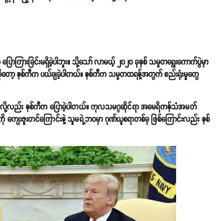
ောကြားခြင်းမရှိခဲ့ပါဘူး။ သို့သော် လာမယ့် ၂၀၂၀ ခုနှစ် သမ္မတရွေးကောက်ပွဲမှာ
တွေကိုတော့ နစ်ကီက ပယ်ချခဲ့ပါတယ်။ နစ်ကီက သမ္မတထရန့်အတွက် စည်းရုံးမှုတွေ
" လို့လည်း နစ်ကီက ပြောခဲ့ပါတယ်။ ကုလသမဂ္ဂဆိုင်ရာ အမေရိကန်သံအမတ်
ို ကျေးဇူးတင်ကြောင်းနဲ့ သူမရဲ့ဘဝမှာ ဂုဏ်ယူစရာတစ်ခု ဖြစ်ကြောင်းလည်း နစ်