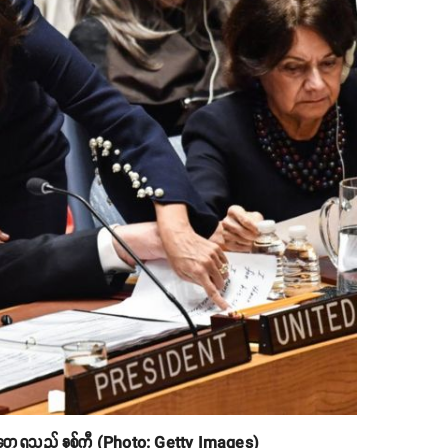
 တွေ့ရသည့် နစ်ကီ (Photo: Getty Images)