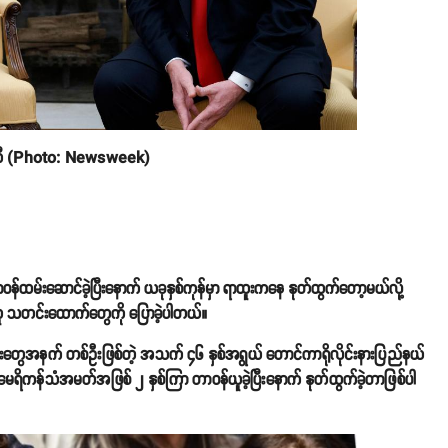
နစ်ကီ (Photo: Newsweek)
်ထမ်းဆောင်ခဲ့ပြီးနောက် ယခုနှစ်ကုန်မှာ ရာထူးကနေ နုတ်ထွက်တော့မယ်လို့
့အတူ သတင်းထောက်တွေကို ပြောခဲ့ပါတယ်။
းတွေအနက် တစ်ဦးဖြစ်တဲ့ အသက် ၄၆ နှစ်အရွယ် တောင်ကာရိုလိုင်းနားပြည်နယ်
မေရိကန်သံအမတ်အဖြစ် ၂ နှစ်ကြာ တာဝန်ယူခဲ့ပြီးနောက် နုတ်ထွက်ခဲ့တာဖြစ်ပါ