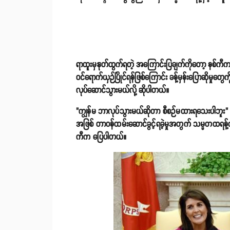
ရာထူးမှနုတ်ထွက်ရတဲ့ အကြောင်းပြချက်ကိုတော့ နစ်ကီက ပြ
ဝင်ရောက်ယှဉ်ပြိုင်ရန်ဖြစ်ကြောင်း ခန့်မှန်းပြောဆိုမှု
လုပ်ဆောင်သွားမယ်လို့ ဆိုပါတယ်။
"ကျွန်မ ဘာလုပ်သွားမယ်ဆိုတာ စီစဉ်မထားရသေးပါဘူး
အဖြစ် တာဝန်ထမ်းဆောင်ခွင့်ရခဲ့မှုအတွက် သမ္မတထရန့်က
ကီက ပြေပါတယ်။