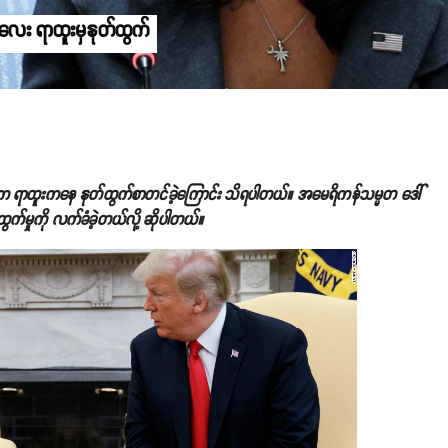
ေး ရာထူးမှနုတ်ထွက်
ရာထူးကနေ နုတ်ထွက်စာတင်ခဲ့ကြောင်း သိရပါတယ်။ အမေရိကန်သမ္မတ ဒေါ်
ထွက်မှုကို လက်ခံခဲ့တယ်လို့ ဆိုပါတယ်။