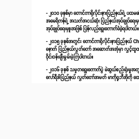
- ၂၀၁၀ ခုနှစ်မှာ တောင်ကာရိုလိုင်းနားပြည်နယ်ရဲ့ ပထမဆုံ
အမေရိကန်ရဲ့ အသက်အငယ်ဆုံး ပြည်နယ်အုပ်ချုပ်ရေးမှ
အုပ်ချုပ်ရေးမှူးအဖြစ် ပြန်လည်ရွေးကောက်ခံခဲ့ရပါတယ်။
- ၂၀၁၅ ခုနှစ်အတွင်း တောင်ကာရိုလိုင်းနားပြည်နယ် Charl
နောက် ပြည်နယ်လွှတ်တော် အဆောက်အအုံမှာ လွှင့်ထူထာ
ဝိုင်းဝန်းချီးမွှမ်းခဲ့ကြပါတယ်။
- ၂၀၁၆ ခုနှစ် သမ္မတရွေးကောက်ပွဲ မဲဆွယ်စည်းရုံးမှုအတ
လော်ရီဒါပြည်နယ် လွှတ်တော်အမတ် မာကိုရူဘီအိုကို ထေ
- နစ်ကီဟာ Army National Guard တပ်ဖွဲ့မှ ဗိုလ်က
နှစ်ဦးရှိပါတယ်။