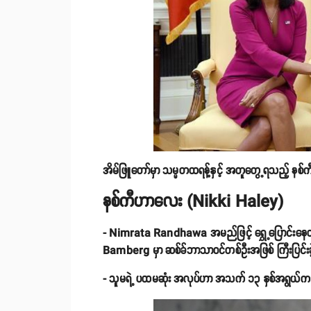
အိမ်ဖြူတော်မှာ သမ္မတထရန့်နှင့် အတူတွေ့ရသည့် 
နစ်ကီဟာလေး (Nikki Haley)
- Nimrata Randhawa အမည်ဖြင့် ရွှေ့ပြောင်းနေထိုင်
Bamberg မှာ ဆစ်ခ်ဘာသာဝင်တစ်ဦးအဖြစ် ကြီးပြင်းခဲ့ပြ
- သူမရဲ့ ပထမဆုံး အလုပ်ဟာ အသက် ၁၃ နှစ်အရွယ်က မိသ