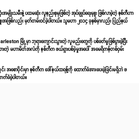
းအမျိုးသမီးနဲ့ ပထမဆုံး လူနည်းစုမှဖြစ်တဲ့ အုပ်ချုပ်ရေးမှူး ဖြစ်လာခဲ့တဲ့ နစ်ကီဟာ
ူးအဖြစ်လည်း မှတ်တမ်းဝင်ခဲ့ပါတယ်။ သူမဟာ ၂၀၁၄ ခုနှစ်မှာလည်း ပြည်နယ်
eston မြို့မှာ ဘုရားကျောင်းသွားတဲ့ လူမည်းတွေကို ပစ်ခတ်မှုဖြစ်ပွားခဲ့ပြီး
းတဲ့ မဟာမိတ်အလံကို နစ်ကီက ဖယ်ရှားပစ်ခဲ့မှုအပေါ် အမေရိကန်တစ်ဝှမ်း
ွင်း အစောပိုင်းမှာ နစ်ကီက ဒေါ်နယ်ထရန့်ကို ထောက်ခံအားပေးခဲ့ခြင်းမရှိဘဲ ဖ
ာက်ခံခဲ့ပါတယ်။
ြီးမိုက်ကယ်ဟာလေးနဲ့ လက်ထပ်ခဲ့ပြီး ၎င်းတို့မှာ ဆယ်ကျော်သက်အရွယ် ကလေး