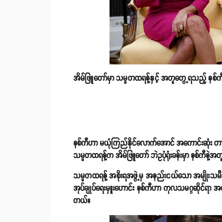
အိမ်ဖြူတော်မှာ သမ္မတထရန့်နှင့် အတူတွေ့ရသည့် 
နစ်ကီဟာ မယုံကြည်နိုင်လောက်အောင် အကောင်းဆုံး တာဝန
သမ္မတထရန့်က အိမ်ဖြူတော် ဘဲဥပုံရုံးခန်းမှာ နစ်ကီနဲ
သမ္မတထရန့် အစိုးရအဖွဲ့မှ အနည်းငယ်သော အမျိုးသမီ
အုပ်ချုပ်ရေးမှူးဟောင်း နစ်ကီဟာ ကုလသမဂ္ဂဆိုင်ရာ အ
တယ်။