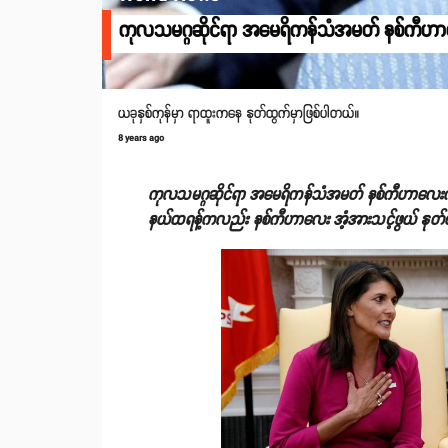
ကုလသမဂ္ဂဆိုင်ရာ အမေရိကန်သံအမတ် နစ်ကီဟာလ
ယခုနှစ်ကုန်မှာ ရာထူးကနေ နုတ်ထွက်မှာဖြစ်ပါတယ်။
8 years ago
ကုလသမဂ္ဂဆိုင်ရာ အမေရိကန်သံအမတ် နစ်ကီဟာလေးက 
နယ်ထရန့်ကလည်း နစ်ကီဟာလေး
အံ့အားသင့်ဖွယ်
နုတ်