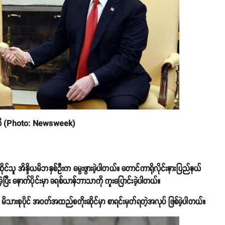
နစ်ကီ (Photo: Newsweek)
သူ အိန္ဒိယမိဘနှစ်ဦးက မွေးဖွားခဲ့ပါတယ်။ တောင်ကာရိုလိုင်းနားပြည်နယ်
ီး နောက်ပိုင်းမှာ ခရစ်ယာန်ဘာသာကို ကူးပြောင်းခဲ့ပါတယ်။
ားစုပိုင် အဝတ်အထည်စတိုးဆိုင်မှာ စာရင်းမှတ်ရတဲ့အလုပ် ဖြစ်ခဲ့ပါတယ်။