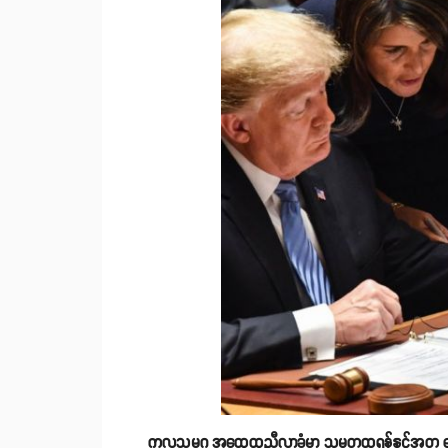
ကုလသမဂ္ဂ အထွေထွညီလာခံမှာ သမ္မတထရန့်နှင့်အတူ