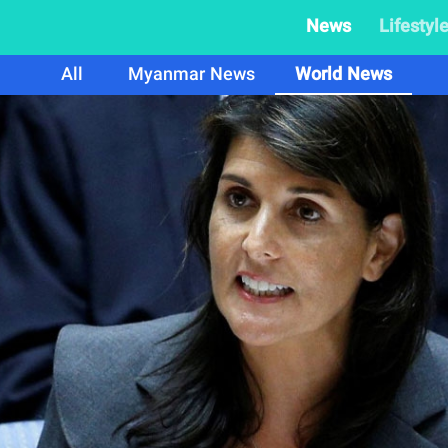
News
Lifestyl
All
Myanmar News
World News