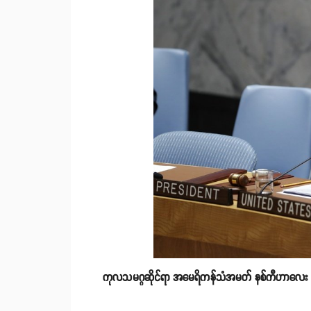
ကုလသမဂ္ဂဆိုင်ရာ အမေရိကန်သံအမတ် နစ်ကီဟာလေး