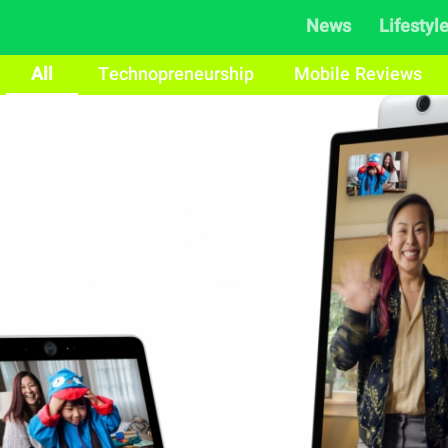
News
Lifestyl
All
Technopreneurship
Mobile Reviews