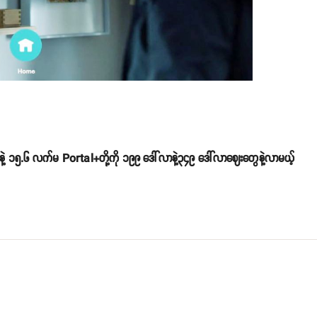
 ၁၅.၆ လက်မ Portal+တို့ကို ၁၉၉ ဒေါ်လာနဲ့၃၄၉ ဒေါ်လာဈေးတွေနဲ့လာမယ့်