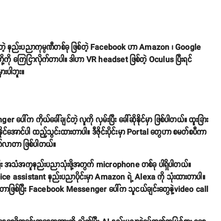
ာတဲ့ နည်းပညာကုမ္ပဏီတစ်ခု ဖြစ်တဲ့ Facebook ဟာ Amazon ၊ Google
al+ တို့ကို ကြေငြာလိုက်တာပါ။ ဒါဟာ VR headset ဖြစ်တဲ့ Oculus ပြီးရင်
ားပါဘူး။
er ပေါ်က ကိုယ်ခေါ်ချင်တဲ့ လူကို လှမ်းပြီး ခေါ်ဆိုနိုင်မှာ ဖြစ်ပါတယ်။ ထူးခြား
အောင်ပါ ထည့်သွင်းထားတာပါ။ ဒီဇိုင်းပိုင်းမှာ Portal တွေဟာ စမတ်စပီကာ
ထွက်လာတာ ဖြစ်ပါတယ်။
ိပြီး အသံအကူနည်းပညာသုံးဖို့အတွက် microphone တစ်ခု ပါရှိပါတယ်။
ce assistant နည်းပညာပိုင်းမှာ Amazon ရဲ့ Alexa ကို သုံးထားတာပါ။
တာဖြစ်ပြီး Facebook Messenger ပေါ်က သူငယ်ချင်းတွေနဲ့video call