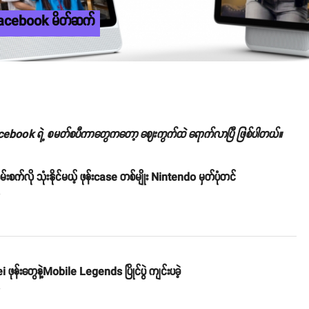
ိုး Facebook မိတ်ဆက်
acebook ရဲ့ စမတ်စပီကာတွေကတော့ ဈေးကွက်ထဲ ရောက်လာပြီ ဖြစ်ပါတယ်။
 ဂိမ်းစက်လို သုံးနိုင်မယ့် ဖုန်းcase တစ်မျိုး Nintendo မှတ်ပုံတင်
o
ဖုန်းတွေနဲ့Mobile Legends ပြိုင်ပွဲ ကျင်းပခဲ့
o