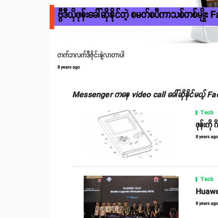
ဗွီဒီယိုဖုန်းခေါ်ဆိုနိုင်တဲ့ စမတ်စပီကာသစ်တစ်မျ
တက်ဘလက်ဒီဇိုင်းနဲ့လာတာပါ
8 years ago
Messenger ကနေ video call ခေါ်ဆိုနိုင်မယ့် F
Tech
ဖုန်းကို
8 years ag
Tech
Huawei 
8 years ag