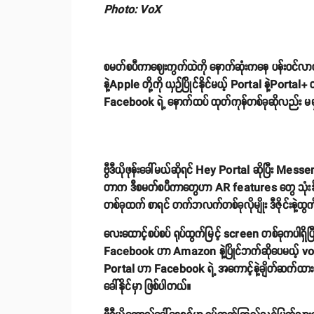
Photo: VoX
စမတ်စပီကာဈေးကွက်ထဲကို နောက်ဆုံးကနေ ပန်းဝင်လ
နဲ့Apple တို့ကို ယှဉ်ပြိုင်နိုင်မယ့် Portal နဲ့Port
Facebook ရဲ့ နောက်ထပ် ထုတ်ကုန်တစ်ခုဆိုလည်း မမှ
ဗွီဒီယိုဖုန်းခေါ်မယ်ဆိုရင် Hey Portal ဆိုပြီး Messeng
တာက ဒီစမတ်စပီကာတွေဟာ AR features တွေ သုံးနိုင်
တစ်ခုထက် စာရင် တက်ဘလက်တစ်ခုလိုမျိုး ဒီဇိုင်းနဲ့
လေးထောင့်စပ်စပ် ရုပ်ထွက်မြင့် screen တစ်ခုကပါရှ
Facebook ဟာ Amazon နဲ့ပြိုင်ဘက်ဆိုပေမယ့် voi
Portal ဟာ Facebook ရဲ့ အကောင့်နဲ့ချိတ်ဆက်ထား
ခေါ်နိုင်မှာ ဖြစ်ပါတယ်။