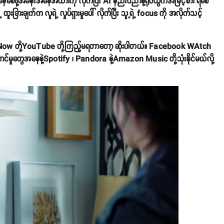
နေစေဖို့အခန်းအနေအထားကို လိုက်ပြီး AI နည်းပညာနဲ့ရုပ်ထွက်အမြင့်စား ရစေ
ြားချက်က လူရဲ့ လှုပ်ရှားမှုပေါ် လိုက်ပြီး သူ့ရဲ့ focus ကို အလိုက်သင့်
O Now တို့YouTube တို့ကြည့်မရတာတော့ ဆိုးပါတယ်။ Facebook WAtch
န်ဆောင်မှုတွေအနေနဲ့Spotify ၊ Pandora နဲ့Amazon Music တို့သုံးနိုင်မယ်လို့