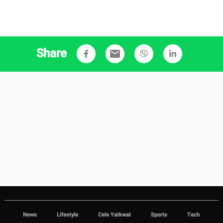
Share
email
News
Lifestyle
Cele Yatkwat
Sports
Tech