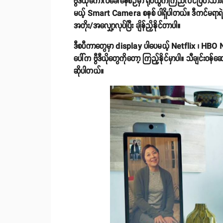
ဗွီဒီယိုကောလ်ခေါ်နေစဉ်မှာ ရုပ်ထွက်ကြည်လင်ပြတ်သား
မယ့် Smart Camera စနစ် ပါရှိပါတယ်။ ဒီကင်မရာရဲ့ ထူးခ
အတိုး/အလျှော့လုပ်ပြီး ချိန်ညှိနိုင်တာပါ။
ဒီစပီကာတွေမှာ display ပါပေမယ့် Netflix ၊ HB
ပေါ်က ဗွီဒီယိုတွေကိုတော့ ကြည့်နိုင်မှာပါ။ သီချင်းဝ
ဆိုပါတယ်။