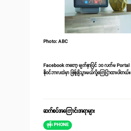
Photo: ABC
Facebook ကတော့ မျက်နှာပြင် ၁၀ လက်မ Portal နဲ့
နိုဝင်ဘာလထဲမှာ ဖြန့်ချိသွားမယ်လို့ကြေငြာထားပါတယ်။
ဆက်စပ်အကြောင်းအရာများ
ဖုန်း PHONE