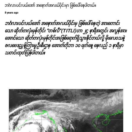
ဘင်္ဂလားပင်လယ်အော် အနောက်အလယ်ပိုင်းမှာ ဖြစ်ပေါ်နေပါတယ်။
8 years ago
ဘင်္ဂလားပင်လယ်အော် အနောက်အလယ်ပိုင်းမှ ဖြစ်ပေါ်နေတဲ့ အားကောင်း
သော ဆိုက်ကလုံးမုန်တိုင်း “တစ်လီ”(TITLI)ဟာ ၂၄ နာရီအတွင်း အလွန်အား
အောင်သော ဆိုက်ကလုံးမုန်တိုင်းအဖြစ်ရောက်ရှိသွားနိုင်တယ်လို့ မိုးလေဝသနဲ့
ဇလဗေဒညွှန့်ကြားမှုဦးစီးဌာန အောက်တိုဘာ ၁၀ ရက်နေ့ နေလည် ၁ နာရီမှာ
သတင်းထုတ်ပြန်ပါတယ်။