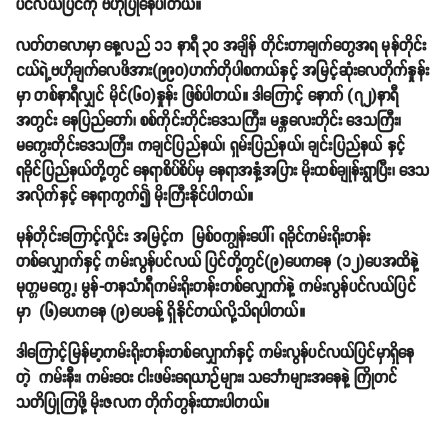
ပင်လယ်ပြင်ကို ဗဟိုပြုနေပါတယ်။
လတ်တလောမှာ နေ့လည် ၁၁ နာရီ ၃၀ အချိန် တိုင်းတာချက်တွေအရ မုန်တိုင်း
ငယ်ရဲ့ဗဟိုချက်လေဖိအား(၉၉၀)ဟက်တိုပါစကယ်နှင့် အမြင့်ဆုံးလေတိုက်နှုန်း
မှာ တစ်နာရီလျှင် မိုင်(၆၀)နှုန်း ဖြစ်ပါတယ်။ ဒါကြောင့် နောက် (၇၂)နာရီ
အတွင်း နေပြည်တော်၊ စစ်ကိုင်းတိုင်းဒေသကြီး၊ မန္တလေးတိုင်း ဒေသကြီး၊
မကွေးတိုင်းဒေသကြီး၊ ကချင်ပြည်နယ်၊ ရှမ်းပြည်နယ်၊ ချင်းပြည်နယ် နှင့်
ရခိုင်ပြည်နယ်တို့တွင် နေရာစိပ်စိပ်မှ နေရာအနှံ့အပြား မိုးထစ်ချုန်းရွာပြီး၊ ဒေသ
အလိုက်နှင့် နေရာကွက်၍ မိုးကြီးနိုင်ပါတယ်။
မုန်တိုင်းကြောင့်လှိုင်း အမြင့်က မြစ်ဝကျွန်းပေါ်၊ ရခိုင်ကမ်းရိုးတန်း
တစ်လျှောက်နှင့် ကမ်းလွန်ပင်လယ် ပြင်တို့တွင်(၉)ပေကနေ (၁၂)ပေအထိနဲ့
မုတ္တမကွေ့၊ မွန်-တနင်္သာရီကမ်းရိုးတန်းတစ်လျှောက်နဲ့ ကမ်းလွန်ပင်လယ်ပြင်
မှာ (၆)ပေကနေ (၉)ပေခန့် ရှိနိုင်တယ်လို့သိရပါတယ်။
ဒါကြောင့်မြန်မာ့ကမ်းရိုးတန်းတစ်လျှောက်နှင့် ကမ်းလွန်ပင်လယ်ပြင်မှာရှိနေ
တဲ့ ကမ်းနီး၊ ကမ်းဝေး ငါးဖမ်းရေယာဉ်များ၊ သင်္ဘောများအနေနဲ့ ကြိုတင်
သတိပြုကြဖို့ မိုးဇလက တိုက်တွန်းထားပါတယ်။