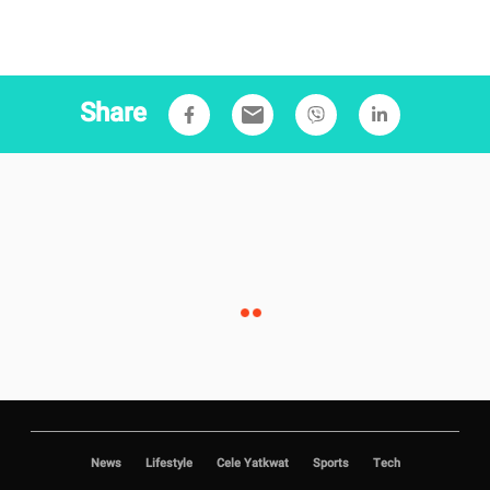
Share
email
News
Lifestyle
Cele Yatkwat
Sports
Tech