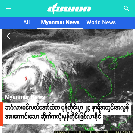
search
All
Myanmar News
World News
arrow_back_ios
Myanmar News
ဘင်္ဂလားပင်လယ်အော်ထဲက မုန်တိုင်းမှာ ၂၄ နာရီအတွင်းအလွန်
အားကောင်းသော ဆိုက်ကလုံးမုန်တိုင်းဖြစ်လာနိုင်