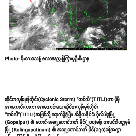
Photo- မိုးလေဝသနဲ့ ဇလဗေဒညွှန့်ကြားမှုဦးစီးဌာန
ဆိုင်ကလုန်းမုန်တိုင်း(Cyclonic Storm) “တစ်လီ”(TITLI)ဟာ ပိုမို
အားကောင်းလာကာ အားကောင်းသောဆိုင်ကလုန်းမုန်တိုင်း
“တစ်လီ”(TITLI)အဖြစ်သို့ ရောက်ရှိခဲ့ပြီး၊ အိန္ဒိယနိုင်ငံ၊ ဂိုလ်ပါပူမြို့
(Gopalpur) ၏ တောင်-အရှေ့တောင်ဘက် မိုင်(၂၀၀)ခန့်၊ ကလင်ဂါပတ္တနမ်
မြို့ (Kalingapatinam) ၏ အရှေ့တောင်ဘက် မိုင်(၁၇၀)ခန့်အကွာ