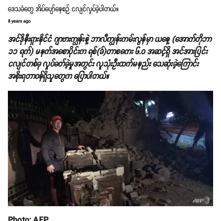
ဒေသခံတွေ အိပ်ပျော်နေစဉ် ငလျင်လှုပ်ခဲ့ပါတယ်။
8 years ago
အင်ဒိုနီးရှားနိုင်ငံ ဂျာဗားကျွန်းနဲ့ ဘာလီကျွန်းကမ်းလွန်မှာ ယနေ့ (အောက်တိုဘာ
၁၁ ရက်) မနက်အစောပိုင်းက ရစ်(ခ်)တာစကေး ၆.၀ အဆင့်ရှိ အင်အားပြင်း
ငလျင်တစ်ခု လှုပ်ခတ်ခဲ့မှုအတွင်း လူသုံးဦးထက်မနည်း သေဆုံးခဲ့ကြောင်း
အစိုးရတာဝန်ရှိသူတွေက ပြောပါတယ်။
Photo: AFP