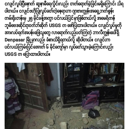
ငလျင်လှုပ်ပြီနောက် ဆူနာမီရေလှိုင်းလည်း တက်ရောက်ခဲ့ခြင်းမရှိကြောင်း သိရ
ပါတယ်။ ငလျင်ဗဟိုပြုလှုပ်ခတ်တဲ့နေရာဟာ ဂျာဗားကျွန်းအရှေ့ဘက်စွန်း
ကမ်းရိုးတန်းမှ ၂၅ မိုင်ခန့်အကွာ ပင်လယ်ပြင်မှာဖြစ်တယ်လို့ အမေရိကန်
ဘူမိဗေဒဆိုင်ရာဝက်ဘ်ဆိုက် USGS က ဖော်ပြထားပါတယ်။ ငလျင်လှုပ်မှုကို
အားလပ်ရက်အပန်းဖြေသူတွေ လာရောက်လည်ပတ်ကြတဲ့ ဘာလီကျွန်းပေါ်ရှိ
Denpasar မြို့မှာလည်း ခံစားသိရှိရတယ်လို့ ဆိုပါတယ်။ ငလျင်ဟာ
ပင်လယ်ကြမ်းပြင်အောက် ၆ မိုင်ကျော်မှာ လှုပ်ခတ်သွားခဲ့ကြောင်းလည်း
USGS က ပြောထားပါတယ်။