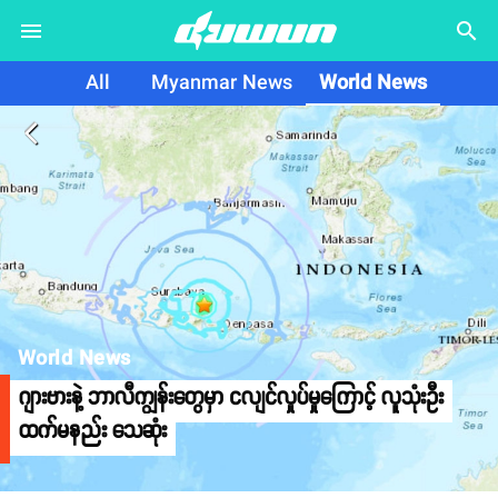
search
All
Myanmar News
World News
arrow_back_ios
World News
ဂျားဗားနဲ့ ဘာလီကျွန်းတွေမှာ ငလျင်လှုပ်မှုကြောင့် လူသုံးဦး
ထက်မနည်း သေဆုံး