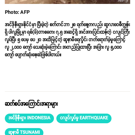
Photo: AFP
အင်ဒိုနီးရှားနိုင်ငံမှာ ပြီးခဲ့တဲ့ စက်တင်ဘာ ၂၈ ရက်နေ့ကလည်း ဆူလာဝေစီကျွန်း
ရှိ ပါလူမြို့မှာ ရစ်(ခ်)တာစကေး ၇.၅ အဆင့်ရှိ အင်အားပြင်းထန်တဲ့ ငလျင်ကြီး
လှုပ်ပြီး ၅ ပေမှ ပေ ၂၀ အထိမြင့်တဲ့ ဆူနာမီရေလှိုင်း တက်ရောက်ခဲ့မှုကြောင့်
လူ ၂,၀၀၀ ကျော် သေဆုံးခဲ့ကြောင်း အတည်ပြုထားပြီး အခြား လူ ၅,၀၀၀
ကျော် ပျောက်ဆုံးနေဆဲဖြစ်ပါတယ်။
ဆက်စပ်အကြောင်းအရာများ
အင်ဒိုနီးရှား INDONESIA
ငလျင်လှုပ်မှု EARTHQUAKE
ဆူနာမီ TSUNAMI