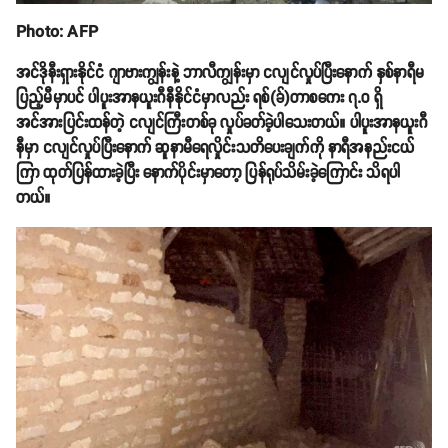
Photo: AFP
အင်ဒိုနီးရှားနိုင်ငံ ဂျာဗားကျွန်းနဲ့ ဘာလီကျွန်းမှာ ငလျင်လှုပ်ပြီးနောက် နှစ်နာရီမ
ပြည့်မီမှာပင် ပါပူးအာနယူးဂီနီနိုင်ငံမှာလည်း ရစ်(ခ်)တာစကေး ၇.၀ ရှိ
အင်အားပြင်းထန်တဲ့ ငလျင်ကြီးတစ်ခု လှုပ်ခတ်ခဲ့ပါသေးတယ်။ ပါပူးအာနယူးဂီ
နီမှာ ငလျင်လှုပ်ပြီးနောက် ဆူနာမီရေလှိုင်းသတိပေးချက်ကို နာရီအနည်းငယ်
ကြာ ထုတ်ပြန်ထားခဲ့ပြီး နောက်ပိုင်းမှာတော့ ပြန်ရုပ်သိမ်းခဲ့ကြောင်း သိရပါ
တယ်။