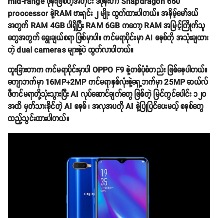
mid-range ဖုန်းဖြစ်တဲ့အတိုင်း ဒီဖုန်းဟာ Snapdragon 660
proocessor နဲ့RAM ဗားရှင်း ၂ မျိုး ထွက်ထားပါတယ်။ အနိမ့်မော်ဒယ်
အတွက် RAM 4GB ပါရှိပြီး RAM 6GB ကတော့ RAM အမြင့်ကြိုက်သူ
တွေအတွက် ရွေးချယ်စရာ ဖြစ်မှာပါ။ ကင်မရာပိုင်းမှာ AI စနစ်ကို အသုံးချထား
တဲ့ dual cameras များနဲ့ပဲ ထွက်လာပါတယ်။
ထူးခြားတာက ကင်မရာပိုင်းမှာပါ OPPO F9 နဲ့တစ်ပုံစံတည်း ဖြစ်နေပါတယ်။
ကျောဘက်မှာ 16MP+2MP ကင်မရာနှစ်လုံးနဲ့ရှေ့ဘက်မှာ 25MP ဆယ်လ်
ဖီကင်မရာတို့သုံးသွားပြီး AI လုပ်ဆောင်ချက်တွေ ဖြစ်တဲ့ မြင်ကွင်ပေါင်း ၁၂၀
အထိ မှတ်သားနိုင်တဲ့ AI စနစ် ၊ အလှအပကို AI နဲ့ပြုပြင်ပေးမယ့် စနစ်တွေ
ထည့်သွင်းထားပါတယ်။