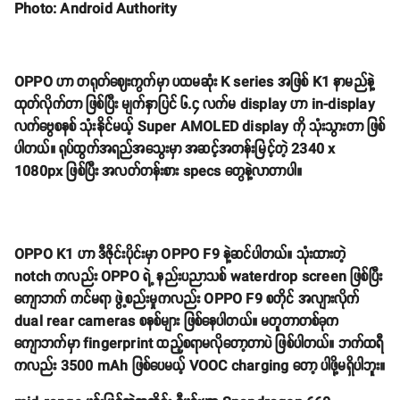
Photo: Android Authority
OPPO ဟာ တရုတ်ဈေးကွက်မှာ ပထမဆုံး K series အဖြစ် K1 နာမည်နဲ့
ထုတ်လိုက်တာ ဖြစ်ပြီး မျက်နှာပြင် ၆.၄ လက်မ display ဟာ in-display
လက်ဗွေစနစ် သုံးနိုင်မယ့် Super AMOLED display ကို သုံးသွားတာ ဖြစ်
ပါတယ်။ ရုပ်ထွက်အရည်အသွေးမှာ အဆင့်အတန်းမြင့်တဲ့ 2340 x
1080px ဖြစ်ပြီး အလတ်တန်းစား specs တွေနဲ့လာတာပါ။
OPPO K1 ဟာ ဒီဇိုင်းပိုင်းမှာ OPPO F9 နဲ့ဆင်ပါတယ်။ သုံးထားတဲ့
notch ကလည်း OPPO ရဲ့ နည်းပညာသစ် waterdrop screen ဖြစ်ပြီး
ကျောဘက် ကင်မရာ ဖွဲ့စည်းမှုကလည်း OPPO F9 စတိုင် အလျားလိုက်
dual rear cameras စနစ်များ ဖြစ်နေပါတယ်။ မတူတာတစ်ခုက
ကျောဘက်မှာ fingerprint ထည့်စရာမလိုတော့တာပဲ ဖြစ်ပါတယ်။ ဘက်ထရီ
ကလည်း 3500 mAh ဖြစ်ပေမယ့် VOOC charging တော့ ပါဖို့မရှိပါဘူး။