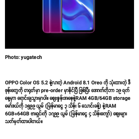
Photo: yugatech
OPPO Color OS 5.2 နဲ့လာတဲ့ Android 8.1 Oreo ကို သုံးထားတဲ့ ဒီ
ဖုန်းတွေကို တရုတ်မှာ pre-order မှာနိုင်ပြီ ဖြစ်ပြီး အောက်တိုဘာ ၁၉ ရက်
နေ့မှာာ ရောင်းချသွားမှာပါ။ ဈေးနှုန်းအနေနဲ့RAM 4GB/64GB storage
မော်ဒယ်ကို ၁၅၉၉ ယွမ် (မြန်မာငွေ ၃ သိန်း ၆ သောင်းခန့်) နဲ့RAM
6GB+64GB ဗားရှင်းကို ၁၇၉၉ ယွမ် (မြန်မာငွေ ၄ သိန်းကျော်) ဈေးများ
သတ်မှတ်ထားပါတယ်။