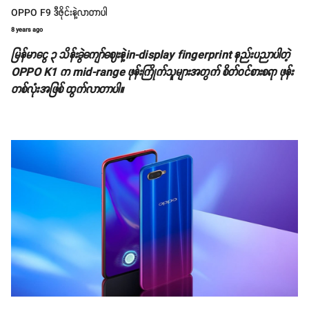
OPPO F9 ဒီဇိုင်းနဲ့လာတာပါ
8 years ago
မြန်မာငွေ ၃ သိန်းခွဲကျော်ဈေးနဲ့in-display fingerprint နည်းပညာပါတဲ့
OPPO K1 က mid-range ဖုန်းကြိုက်သူများအတွက် စိတ်ဝင်စားစရာ ဖုန်း
တစ်လုံးအဖြစ် ထွက်လာတာပါ။