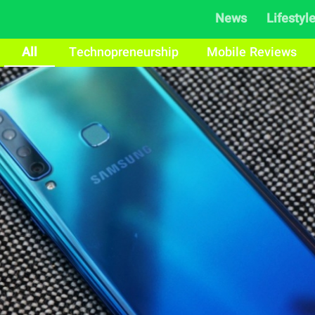
News
Lifestyl
All
Technopreneurship
Mobile Reviews