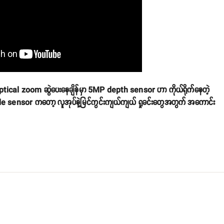
tical zoom ဆွဲပေးနေချိန်မှာ 5MP depth sensor ဟာ ကိုယ်ရိုက်နေတဲ့
ide sensor ကတော့ လူအုပ်နဲ့မြင်ကွင်းကျယ်ကျယ် ရှုခင်းတွေအတွက် အကောင်း