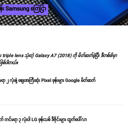
ဖုန်း Samsung ကြေငြာ
iple lens သုံးတဲ့ Galaxy A7 (2018) ကို မိတ်ဆက်ခဲ့ပြီး ဒီတစ်ခါမှာ
 ဖြစ်ပါတယ်။
မရာ ၂ လုံးနဲ့ ဈေးအကြီးဆုံး Pixel ဖုန်းများ Google မိတ်ဆက်
o
 ကင်မရာ ၃ လုံးပါ LG ဖုန်းသစ် ဒီဇိုင်းများ ထွက်ပေါ်လာ
o