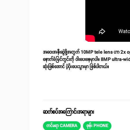
အဝေးအနီးဆွဲဖို့အတွက် 10MP tele lens ဟာ 2x op
နောက်ခံမြင်ကွင်းကို ဝါးပေးနေမှာပါ။ 8MP ultra-w
ဆုံးဖြစ်အောင် ပံ့ပိုးပေးသွားမှာ ဖြစ်ပါတယ်။
ဆက်စပ်အကြောင်းအရာများ
ကင်မရာ CAMERA
ဖုန်း PHONE