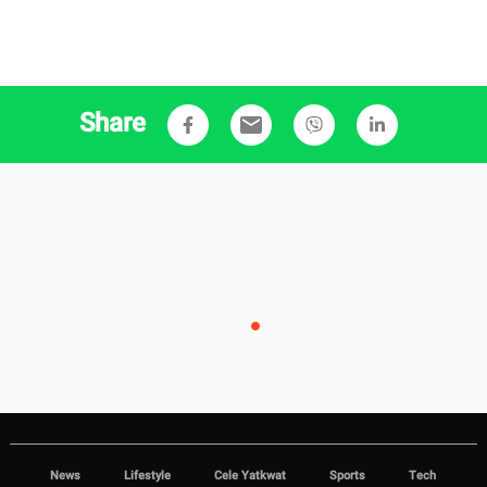
Share
email
News
Lifestyle
Cele Yatkwat
Sports
Tech