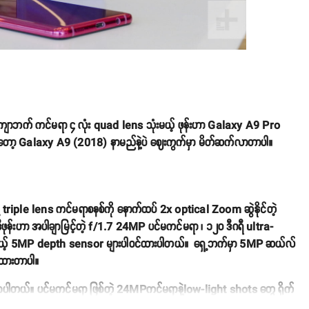
 ကျောဘက် ကင်မရာ ၄ လုံး quad lens သုံးမယ့် ဖုန်းဟာ Galaxy A9 Pro
ှာတော့ Galaxy A9 (2018) နာမည်နဲ့ပဲ ဈေးကွက်မှာ မိတ်ဆက်လာတာပါ။
ple lens ကင်မရာစနစ်ကို နောက်ထပ် 2x optical Zoom ဆွဲနိုင်တဲ့
ဖုန်းဟာ အပါချာမြင့်တဲ့ f/1.7 24MP ပင်မကင်မရာ ၊ ၁၂၀ ဒီဂရီ ultra-
ို့ရမယ့် 5MP depth sensor များပါဝင်ထားပါတယ်။ ရှေ့ဘက်မှာ 5MP ဆယ်လ်
ံးထားတာပါ။
့လာပါတယ်။ ပင်မကင်မရာ ဖြစ်တဲ့ 24MPကင်မရာနဲ့low-light shots တွေ ရိုက်
ထွက်ရှင်းလင်းပြတ်သားတဲ့ 6MPပုံတွေ ထုတ်ပေးနိုင်ပါတယ်။