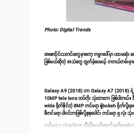
Photo: Digital Trends
အစောပိုင်းသတင်းတွေမှာတော့ ကမ္ဘာပေါ်မှာ ပထမဆုံး
ဖြစ်မယ်ဆိုတဲ့ အသံတွေ ထွက်ခဲ့ပေမယ့် တကယ်တမ်းမ
Galaxy A9 (2018) ဟာ Galaxy A7 (2018) ရဲ့ tri
10MP tele lens ထပ်တိုး သုံးထားတာ ဖြစ်ပါတယ်။ ဒီ
wide ရိုက်နိုင်တဲ့ 8MP ကင်မရာ နဲ့bokeh ရိုက်လ
ဖီကင်မရာ ပါဝင်တာဖြစ်လို့စုစုပေါင်း ကင်မရာ ၅ လုံး သု
ကင်မရာ ၄ လုံးစလုံးဟာ သီးခြားလုပ်ဆောင်ချက်တွေနဲ
မယ်ဆိုရင် pixel လေးခုကို တစ်ခုတည်းပေါင်းပြီး ရုပ်