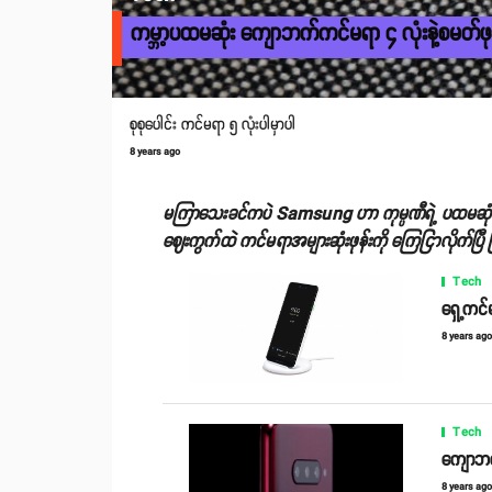
ကမ္ဘာ့ပထမဆုံး ကျောဘက်ကင်မရာ ၄ လုံးနဲ့စမတ်
စုစုပေါင်း ကင်မရာ ၅ လုံးပါမှာပါ
8 years ago
မကြာသေးခင်ကပဲ Samsung ဟာ ကုမ္ပဏီရဲ့ ပထမဆုံး tr
ဈေးကွက်ထဲ ကင်မရာအများဆုံးဖုန်းကို ကြေငြာလိုက်ပြီ
Tech
ရှေ့ကင်
8 years ag
Tech
ကျောဘက်
8 years ag