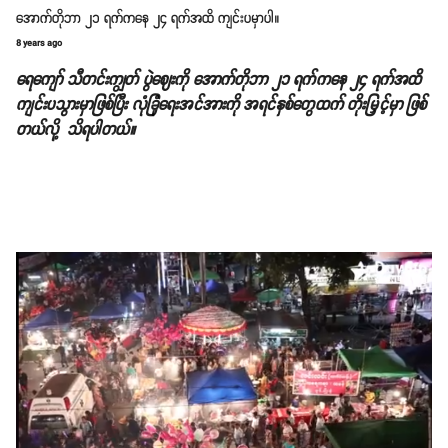
အောက်တိုဘာ ၂၁ ရက်ကနေ ၂၄ ရက်အထိ ကျင်းပမှာပါ။
8 years ago
ရေကျော် သီတင်းကျွတ် ပွဲဈေးကို အောက်တိုဘာ ၂၁ ရက်ကနေ ၂၄ ရက်အထိ
ကျင်းပသွားမှာဖြစ်ပြီး လုံခြုံရေးအင်အားကို အရင်နှစ်တွေထက် တိုးမြှင့်မှာ ဖြစ်
တယ်လို့ သိရပါတယ်။