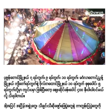
ပုဇွန်တောင်မြို့နယ် ၇ ရပ်ကွက်၊ ၉ ရပ်ကွက်၊ ၁၀ ရပ်ကွက်၊ မင်္ဂလာတောင်ညွှန့်
မြို့နယ် ကျီတော်ရပ်ကွက်နဲ့ ဗိုလ်တထောင်မြို့နယ် ၁၀ ရပ်ကွက် စုစုပေါင်း ၅
ရပ်ကွက်တို့မှာ ကျင်းပမှာ ဖြစ်ပြီးတော့ ဈေးဆိုင်ခန်းပေါင် ၄၀၀ နီးပါးပါဝင်မယ်
လို့ သိရပါတယ်။
ဒါ့အပြင် အငြိမ့်အဖွဲ့တွေ၊ သီချင်းသီဆိုဖျော်ဖြေပွဲတွေနဲ့ ကာတွန်းပြပွဲတွေကို