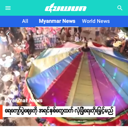
search
All
Myanmar News
World News
arrow_back_ios
Myanmar News
ရေကျော်ပွဲဈေးကို အရင်နှစ်တွေထက် လုံခြုံရေးတိုးမြှင့်မည်