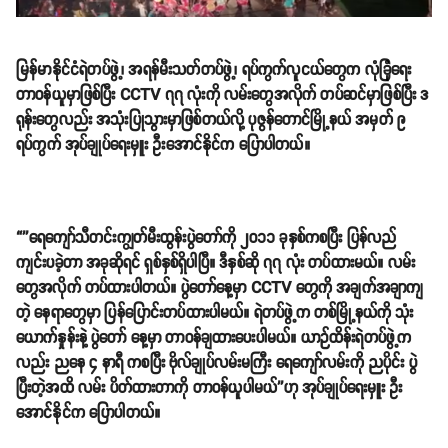
မြန်မာနိုင်ငံရဲတပ်ဖွဲ့၊ အရန်မီးသတ်တပ်ဖွဲ့၊ ရပ်ကွက်လူငယ်တွေက လုံခြုံရေး
တာဝန်ယူမှာဖြစ်ပြီး CCTV ၇၇ လုံးကို လမ်းတွေအလိုက် တပ်ဆင်မှာဖြစ်ပြီး ဒ
ရုန်းတွေလည်း အသုံးပြုသွားမှာဖြစ်တယ်လို့ ပုဇွန်တောင်မြို့နယ် အမှတ် ၉
ရပ်ကွက် အုပ်ချုပ်ရေးမှူး ဦးအောင်နိုင်က ပြောပါတယ်။
“''ရေကျော်သီတင်းကျွတ်မီးထွန်းပွဲတော်ကို ၂ဝ၁၁ ခုနှစ်ကစပြီး ပြန်လည်
ကျင်းပခဲ့တာ အခုဆိုရင် ရှစ်နှစ်ရှိပါပြီ။ ဒီနှစ်ဆို ၇၇ လုံး တပ်ထားမယ်။ လမ်း
တွေအလိုက် တပ်ထားပါတယ်။ ပွဲတော်နေ့မှာ CCTV တွေကို အချက်အချာကျ
တဲ့ နေရာတွေမှာ ပြန်ပြောင်းတပ်ထားပါမယ်။ ရဲတပ်ဖွဲ့က တစ်မြို့နယ်ကို သုံး
ယောက်နှုန်းနဲ့ ပွဲတော် နေ့မှာ တာဝန်ချထားပေးပါမယ်။ ယာဉ်ထိန်းရဲတပ်ဖွဲ့က
လည်း ညနေ ၄ နာရီ ကစပြီး ဗိုလ်ချုပ်လမ်းမကြီး ရေကျော်လမ်းကို ညပိုင်း ပွဲ
ပြီးတဲ့အထိ လမ်း ပိတ်ထားတာကို တာဝန်ယူပါမယ်''ဟု အုပ်ချုပ်ရေးမှူး ဦး
အောင်နိုင်က ပြောပါတယ်။