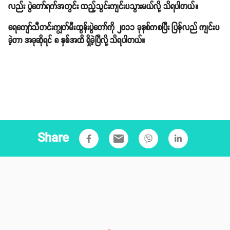
လည်း ပွဲတော်ရက်အတွင်း ထည့်သွင်းကျင်းပသွားမယ်လို့ သိရပါတယ်။
ရေကျော်သီတင်းကျွတ်မီးထွန်းပွဲတော်ကို ၂ဝ၁၁ ခုနှစ်ကစပြီး ပြန်လည် ကျင်းပ
ခဲ့တာ အခုဆိုရင် ၈ နှစ်အထိ ရှိခဲ့ပြီလို့ သိရပါတယ်။
Share
email