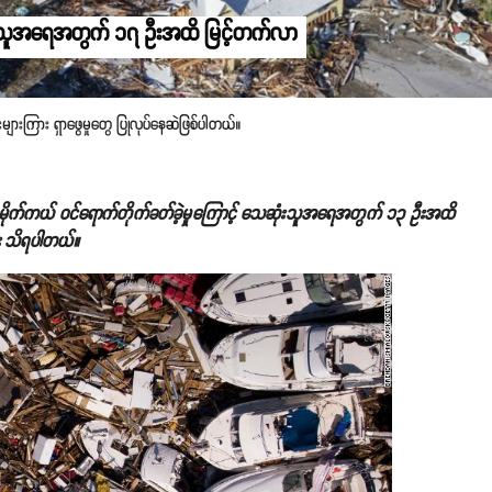
ဆုံးသူအရေအတွက် ၁၇ ဦးအထိ မြင့်တက်လာ
းကြား ရှာဖွေမှုတွေ ပြုလုပ်နေဆဲဖြစ်ပါတယ်။
်းမိုက်ကယ် ဝင်ရောက်တိုက်ခတ်ခဲ့မှုကြောင့် သေဆုံးသူအရေအတွက် ၁၃ ဦးအထိ
း သိရပါတယ်။