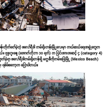
ိုက်ခတ်ခဲ့တဲ့ ဖလော်ရီဒါ ကမ်းရိုးတန်းမြို့လေးမှာ ကယ်ဆယ်ရေးအဖွဲ့တွေက
ါတယ်။ ဗုဒ္ဓဟူးနေ့ (အောက်တိုဘာ ၁၀ ရက်) က ပြင်းအားအဆင့် ၄ (category 4)
်ရောက်ခဲ့ရာ ဖလော်ရီဒါကမ်းရိုးတန်းရှိ မက္ကစီကိုကမ်းခြေမြို့ (Mexico Beach)
မှူး ရစ်ခ်စကော့က ပြောပါတယ်။