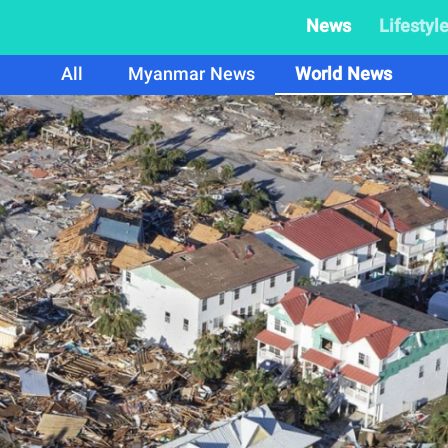
News
Lifestyl
All
Myanmar News
World News