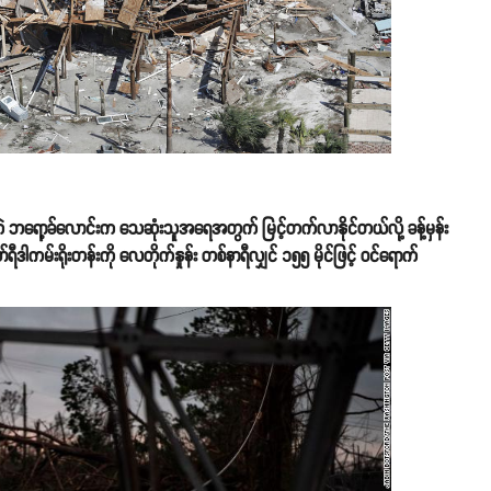
းအကဲ ဘရော့ခ်လောင်းက သေဆုံးသူအရေအတွက် မြင့်တက်လာနိုင်တယ်လို့ ခန့်မှန်း
ကမ်းရိုးတန်းကို လေတိုက်နှုန်း တစ်နာရီလျှင် ၁၅၅ မိုင်ဖြင့် ဝင်ရောက်