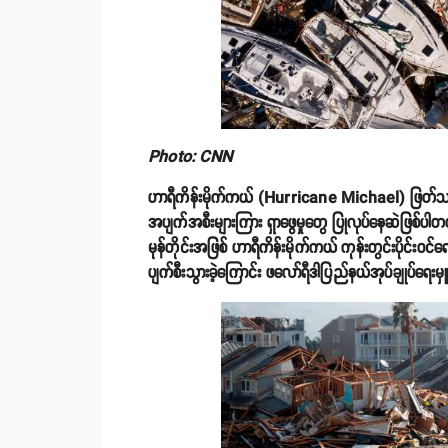
Photo: CNN
ဟာရီကိန်းမိုက်ကယ် (Hurricane Michael) ဖြတ်သန်းတ
အပျက်အစီးများကြား ရှာဖွေမှုတွေ ပြုလုပ်နေဆဲဖြစ်ပ
မုန်တိုင်းအဖြစ် ဟာရီကိန်းမိုက်ကယ် ကုန်းတွင်းပိုင်းဝင
ပျက်စီးသွားခဲ့ကြောင်း ဖလော်ရီဒါပြည်နယ်အုပ်ချုပ်ရေး