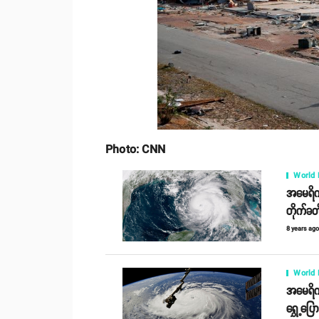
Photo: CNN
World
အမေရိကန်
တိုက်ခ
8 years ag
World
အမေရိကန
ရွှေ့ပြေ