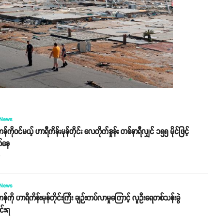
 News
ကိုဝင်မယ့် ဟာရီကိန်းမုန်တိုင်း လေတိုက်နှုန်း တစ်နာရီလျှင် ၁၅၅ မိုင်ဖြင့်
တ်နေ
o
 News
်ကို ဟာရီကိန်းမုန်တိုင်းကြီး ချဉ်းကပ်လာမှုကြောင့် လူဦးရေတစ်သန်းခွဲ
ာင်းရ