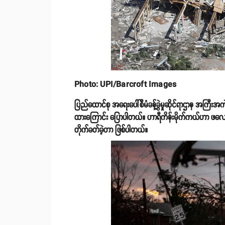
Photo: UPI/Barcroft Images
ပြည်ထောင်စု အရေးပေါ်စီမံခန့်ခွဲမှုဆိုင်ရာဌာန အကြီ
ထားကြောင်း ပြောပါတယ်။ ဟာရီကိန်းမိုက်ကယ်ဟာ ဖလော်ရီဒါ
တိုက်ခတ်ခဲ့တာ ဖြစ်ပါတယ်။