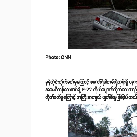
Photo: CNN
မုန်တိုင်းတိုက်ခတ်မှုကြောင့် ဖလော်ရီဒါကမ်းရိုတန်းရှိ ပနားမာ
အမေရိကန်လေတပ်ရဲ့ F-22 ကိုယ်ပျောက်တိုက်လေယာဉ် 
တိုက်ခတ်မှုကြောင့် အကြီးအကျယ် ပျက်စီးမှုဖြစ်ခဲ့ပါတယ