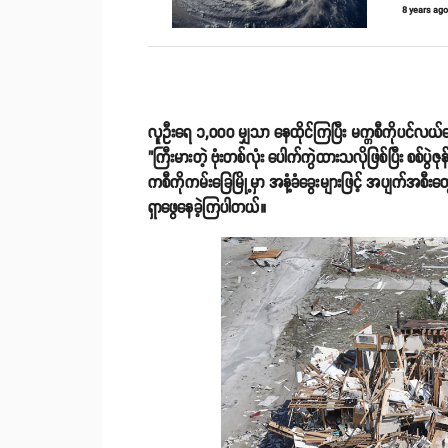
8 years ag
လူဦးရေ ၁,၀၀၀ မျှသာ နေထိုင်ကြပြီး မက္ကစီကိုပင်လယ်ကွေ
"ကြီးမားတဲ့ ဗုံးတစ်လုံး ပေါက်ကွဲထားသလိုဖြစ်ပြီး စစ်
ကစီကိုကမ်းခြေမြို့မှာ အနံ့ခံခွေးများဖြင့် အပျက်အ
ရှာဖွေနေခဲ့ကြပါတယ်။