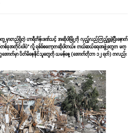
o
့မှာတည်ရှိတဲ့ ဟာရီကိန်းဒဏ်သင့် အဆိုပါမြို့ကို လှည့်လည်ကြည့်ရှုခဲ့ပြီးနောက်
ပွဲဇုန်တစ်ခုအတိုင်းပါပဲ" လို့ ရစ်ခ်စကော့ကဆိုပါတယ်။ ကယ်ဆယ်ရေးအဖွဲ့တွေက မက္
စီးတွေအောက်မှာ ပိတ်မိနေနိုင်သူတွေကို ယမန်နေ့ (အောက်တိုဘာ ၁၂ ရက်) ကလည်း