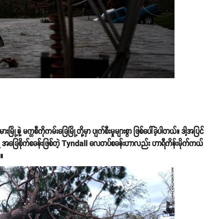
းမြို့နဲ့ မက္ကစီကိုကမ်းခြေမြို့တို့မှာ ပျက်စီးမှုများစွာ ဖြစ်ပေါ်ခဲ့ပါတယ်။ ဒါ့အပြင်
အခြေစိုက်စခန်းဖြစ်တဲ့ Tyndall လေတပ်စခန်းဟာလည်း ဟာရီကိန်းမိုက်ကယ်
်။