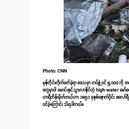
Photo: CNN
မုန်တိုင်းတိုက်ခတ်ခဲ့ရာ ဒေသမှာ တပ်ဖွဲ့ဝင် ၅,၀၀၀ က
တွေမှာပါ မောင်းနှင်သွားလာနိုင်တဲ့ high-water မော
ဟာရီကိန်းမိုက်ကယ်ဟာ ၁၈၅၁ ခုနှစ်နောက်ပိုင်း ဖလော်ရီ
ဝင်ခဲ့ကြောင်း သိရပါတယ်။