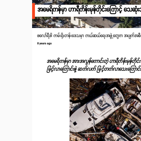
အမေရိကန်မှာ ဟာရီကိန်းမုန်တိုင်းကြောင့် သေ
ဖလော်ရီဒါ ကမ်းရိုးတန်းဒေသမှာ ကယ်ဆယ်ရေးအဖွဲ့တွေက အပျက်အစီးမျာ
8 years ago
အမေရိကန်မှာ အားအလွန်ကောင်းတဲ့ ဟာရီကိန်းမုန်တိုင
မြင့်လာကြောင်းနဲ့ ဆက်လက် မြင့်တက်လာသေးကြောင်