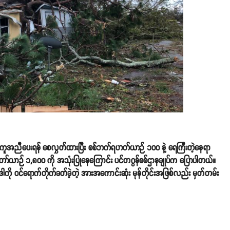
ို အကူအညီပေးရန် စေလွှတ်ထားပြီး စစ်ဘက်ရဟတ်ယာဉ် ၁၀၀ နဲ့ ရေကြီးတဲ့နေရာ
်တော်ယာဉ် ၁,၈၀၀ ကို အသုံးပြုနေကြောင်း ပင်တဂွန်စစ်ဌာနချုပ်က ပြောပါတယ်။
ဒါကို ဝင်ရောက်တိုက်ခတ်ခဲ့တဲ့ အားအကောင်းဆုံး မုန်တိုင်းအဖြစ်လည်း မှတ်တမ်း