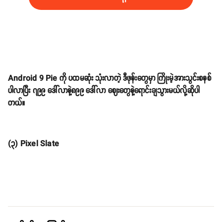
Android 9 Pie ကို ပထမဆုံး သုံးလာတဲ့ ဒီဖုန်းတွေမှာ ကြိုးမဲ့အားသွင်းစနစ်
ပါလာပြီး ၇၉၉ ဒေါ်လာနဲ့၈၉၉ ဒေါ်လာ ဈေးတွေနဲ့ရောင်းချသွားမယ်လို့ဆိုပါ
တယ်။
(၃) Pixel Slate