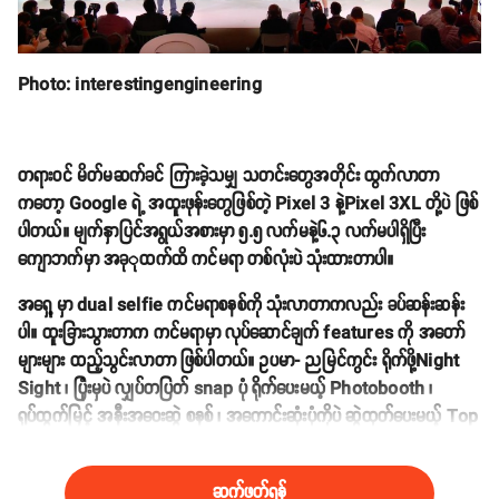
Photo: interestingengineering
တရားဝင် မိတ်မဆက်ခင် ကြားခဲ့သမျှ သတင်းတွေအတိုင်း ထွက်လာတာ
ကတော့ Google ရဲ့ အထူးဖုန်းတွေဖြစ်တဲ့ Pixel 3 နဲ့Pixel 3XL တို့ပဲ ဖြစ်
ပါတယ်။ မျက်နှာပြင်အရွယ်အစားမှာ ၅.၅ လက်မနဲ့၆.၃ လက်မပါရှိပြီး
ကျောဘက်မှာ အခုုထက်ထိ ကင်မရာ တစ်လုံးပဲ သုံးထားတာပါ။
အရှေ ့မှာ dual selfie ကင်မရာစနစ်ကို သုံးလာတာကလည်း ခပ်ဆန်းဆန်း
ပါ။ ထူးခြားသွားတာက ကင်မရာမှာ လုပ်ဆောင်ချက် features ကို အတော်
များများ ထည့်သွင်းလာတာ ဖြစ်ပါတယ်။ ဥပမာ- ညမြင်ကွင်း ရိုက်ဖို့Night
Sight ၊ ပြုံးမှပဲ လျှပ်တပြတ် snap ပုံ ရိုက်ပေးမယ့် Photobooth ၊
ရုပ်ထွက်မြင့် အနီးအဝေးဆွဲ စနစ် ၊ အကောင်းဆုံးပုံကိုပဲ ဆွဲထုတ်ပေးမယ့် Top
Shot စတာတွေက စိတ်ဝင်စားစရာပါ။
ဆက်ဖတ်ရန်