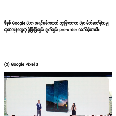
ဒီနှစ် Google ပွဲဟာ အရင်နှစ်ကထက် ထူးခြားတာက ပွဲမှာ မိတ်ဆက်ခဲ့သမျှ
ထုတ်ကုန်တွေကို ပွဲပြီးပြီးချင်း ချက်ချင်း pre-order လက်ခံခဲ့တာပါ။
(၁) Google Pixel 3