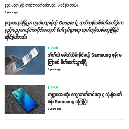
နည်းပညာမြင့် တက်ဘလက်သစ်လည်း ပါဝင်ခဲ့ပါတယ်။
8 years ago
နယူးယော့ခ်မြို့မှာ ကျင်းပသွားခဲ့တဲ့ Google ရဲ့ ထုတ်ကုန်သစ်မိတ်ဆက်ပွဲဟာ
နည်းပညာအသိုင်းအဝိုင်းအတွက် စိတ်လှုပ်ရှားစရာ ထုတ်ကုန်သစ်တွေနဲ့မြိုင်
ဆိုင်ခဲ့ပါတယ်။
Tech
အိတ်ထဲ ခေါက်သိမ်းနိုင်မယ့် Samsung ဖုန်း မ
ကြာခင် မိတ်ဆက်သွားဖို့ရှိ
8 years ago
Tech
ကမ္ဘာ့ပထမဆုံး ကျောဘက်ကင်မရာ ၄ လုံးနဲ့စမတ်
ဖုန်း Samsung ကြေငြာ
8 years ago